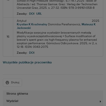
School in High Pressure Technology", 6.7.-19.7.2025 : Book of
Abstracts / ed. Thomas Gamse. Graz : Verlag der Technischen
Universität Graz, 2025. s. 27-32. ISBN: 978-3-99161-058-8
Zasoby:
DOI
URL
Artykuł
2025
Krystian K Krochmalny
Dominika Parafianowicz,
Mateusz K
Jackowski
Modyfikacja sorpcyjna wysłodzin browarnianych metodą
plazmy wysokoczęstotliwościowej = Surface modification of
16
brewer's spent grain via high-frequency plasma for enhanced
sorption performance. Górnictwo Odkrywkowe. 2025, nr 2, s.
12-18. ISSN: 0043-2075
Zasoby:
DOI
Wszystkie publikacje pracownika
Drukuj
Strona główna
Wydział