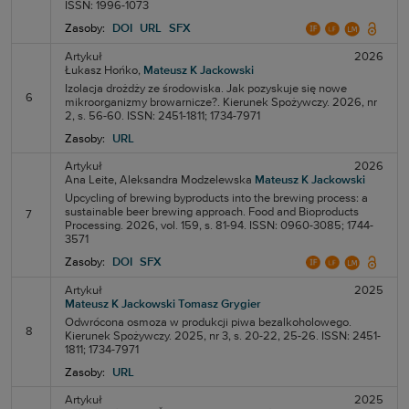
ISSN: 1996-1073
Zasoby:
DOI
URL
SFX
Artykuł
2026
Łukasz Hońko,
Mateusz K Jackowski
Izolacja drożdży ze środowiska. Jak pozyskuje się nowe
6
mikroorganizmy browarnicze?. Kierunek Spożywczy. 2026, nr
2, s. 56-60. ISSN: 2451-1811; 1734-7971
Zasoby:
URL
Artykuł
2026
Ana Leite,
Aleksandra Modzelewska
Mateusz K Jackowski
Upcycling of brewing byproducts into the brewing process: a
sustainable beer brewing approach. Food and Bioproducts
7
Processing. 2026, vol. 159, s. 81-94. ISSN: 0960-3085; 1744-
3571
Zasoby:
DOI
SFX
Artykuł
2025
Mateusz K Jackowski
Tomasz Grygier
Odwrócona osmoza w produkcji piwa bezalkoholowego.
8
Kierunek Spożywczy. 2025, nr 3, s. 20-22, 25-26. ISSN: 2451-
1811; 1734-7971
Zasoby:
URL
Artykuł
2025