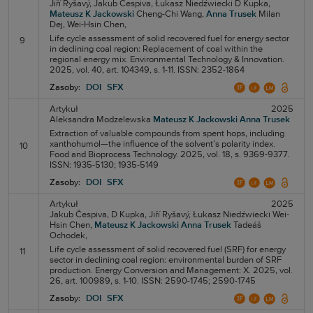
Jiří Ryšavý,
Jakub Čespiva,
Łukasz Niedźwiecki
D Kupka,
Mateusz K Jackowski
Cheng-Chi Wang,
Anna Trusek
Milan
Dej,
Wei-Hsin Chen,
Life cycle assessment of solid recovered fuel for energy sector
9
in declining coal region: Replacement of coal within the
regional energy mix. Environmental Technology & Innovation.
2025, vol. 40, art. 104349, s. 1-11. ISSN: 2352-1864
Zasoby:
DOI
SFX
Artykuł
2025
Aleksandra Modzelewska
Mateusz K Jackowski
Anna Trusek
Extraction of valuable compounds from spent hops, including
xanthohumol—the influence of the solvent’s polarity index.
10
Food and Bioprocess Technology. 2025, vol. 18, s. 9369-9377.
ISSN: 1935-5130; 1935-5149
Zasoby:
DOI
SFX
Artykuł
2025
Jakub Čespiva,
D Kupka,
Jiří Ryšavý,
Łukasz Niedźwiecki
Wei-
Hsin Chen,
Mateusz K Jackowski
Anna Trusek
Tadeáš
Ochodek,
Life cycle assessment of solid recovered fuel (SRF) for energy
11
sector in declining coal region: environmental burden of SRF
production. Energy Conversion and Management: X. 2025, vol.
26, art. 100989, s. 1-10. ISSN: 2590-1745; 2590-1745
Zasoby:
DOI
SFX