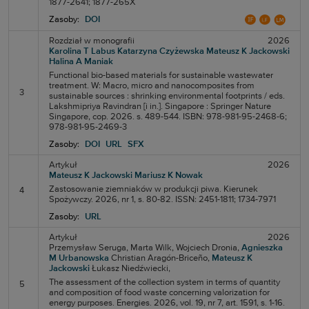
1877-2641; 1877-265X
Zasoby:
DOI
Rozdział w monografii
2026
Karolina T Labus
Katarzyna Czyżewska
Mateusz K Jackowski
Halina A Maniak
Functional bio-based materials for sustainable wastewater
treatment. W: Macro, micro and nanocomposites from
3
sustainable sources : shrinking environmental footprints / eds.
Lakshmipriya Ravindran [i in.]. Singapore : Springer Nature
Singapore, cop. 2026. s. 489-544. ISBN: 978-981-95-2468-6;
978-981-95-2469-3
Zasoby:
DOI
URL
SFX
Artykuł
2026
Mateusz K Jackowski
Mariusz K Nowak
Zastosowanie ziemniaków w produkcji piwa. Kierunek
4
Spożywczy. 2026, nr 1, s. 80-82. ISSN: 2451-1811; 1734-7971
Zasoby:
URL
Artykuł
2026
Przemysław Seruga,
Marta Wilk,
Wojciech Dronia,
Agnieszka
M Urbanowska
Christian Aragón-Briceño,
Mateusz K
Jackowski
Łukasz Niedźwiecki,
The assessment of the collection system in terms of quantity
5
and composition of food waste concerning valorization for
energy purposes. Energies. 2026, vol. 19, nr 7, art. 1591, s. 1-16.