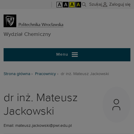
A
A
A
A
Szukaj
Zaloguj się
Wydział Chem
Wydział Chemiczny
Menu
Strona główna
Pracownicy
dr inż. Mateusz Jackowski
dr inż. Mateusz
Jackowski
Email: mateusz.jackowski@pwr.edu.pl