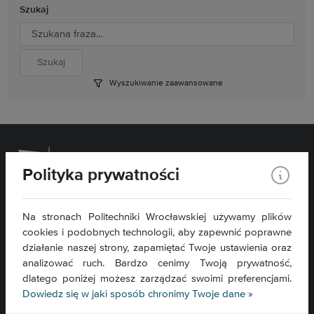
Szukaj
Wyszukiwanie zaawansowane
Polityka prywatności
Wydział Chemiczny
Na stronach Politechniki Wrocławskiej używamy plików
cookies i podobnych technologii, aby zapewnić poprawne
ul. C. K. Norwida 4/6
50-373 Wrocław
działanie naszej strony, zapamiętać Twoje ustawienia oraz
analizować ruch. Bardzo cenimy Twoją prywatność,
Kontakt »
dlatego poniżej możesz zarządzać swoimi preferencjami.
Mapa serwisu »
Dowiedz się w jaki sposób chronimy Twoje dane »
Deklaracja dostępności »