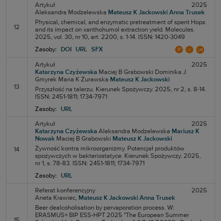
Artykuł
2025
Aleksandra Modzelewska
Mateusz K Jackowski
Anna Trusek
Physical, chemical, and enzymatic pretreatment of spent Hops
12
and its impact on xanthohumol extraction yield. Molecules.
2025, vol. 30, nr 10, art. 2200, s. 1-14. ISSN: 1420-3049
Zasoby:
DOI
URL
SFX
Artykuł
2025
Katarzyna Czyżewska
Maciej B Grabowski
Dominika J
Gmyrek
Maria K Żurawska
Mateusz K Jackowski
13
Przyszłość na talerzu. Kierunek Spożywczy. 2025, nr 2, s. 8-14.
ISSN: 2451-1811; 1734-7971
Zasoby:
URL
Artykuł
2025
Katarzyna Czyżewska
Aleksandra Modzelewska
Mariusz K
Nowak
Maciej B Grabowski
Mateusz K Jackowski
Żywność kontra mikroorganizmy. Potencjał produktów
14
spożywczych w bakteriostatyce. Kierunek Spożywczy. 2025,
nr 1, s. 78-83. ISSN: 2451-1811; 1734-7971
Zasoby:
URL
Referat konferencyjny
2025
Aneta Krawiec,
Mateusz K Jackowski
Anna Trusek
Beer dealcoholisation by pervaporation process. W:
ERASMUS+ BIP ESS-HPT 2025 "The European Summer
15