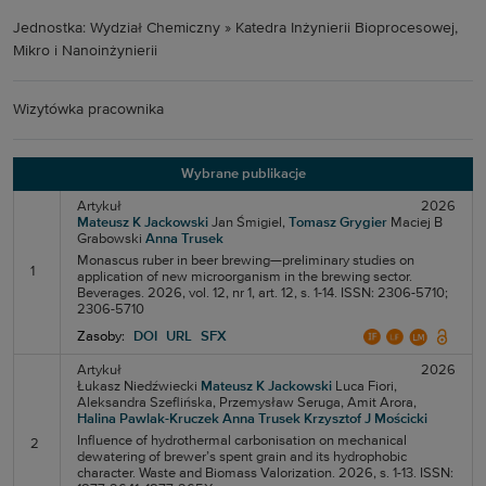
Jednostka: Wydział Chemiczny » Katedra Inżynierii Bioprocesowej,
Mikro i Nanoinżynierii
Wizytówka pracownika
Wybrane publikacje
Artykuł
2026
Mateusz K Jackowski
Jan Śmigiel,
Tomasz Grygier
Maciej B
Grabowski
Anna Trusek
Monascus ruber in beer brewing—preliminary studies on
1
application of new microorganism in the brewing sector.
Beverages. 2026, vol. 12, nr 1, art. 12, s. 1-14. ISSN: 2306-5710;
2306-5710
Zasoby:
DOI
URL
SFX
Artykuł
2026
Łukasz Niedźwiecki
Mateusz K Jackowski
Luca Fiori,
Aleksandra Szeflińska,
Przemysław Seruga,
Amit Arora,
Halina Pawlak-Kruczek
Anna Trusek
Krzysztof J Mościcki
Influence of hydrothermal carbonisation on mechanical
2
dewatering of brewer’s spent grain and its hydrophobic
character. Waste and Biomass Valorization. 2026, s. 1-13. ISSN: