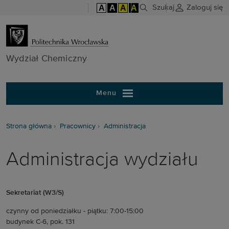
A
A
A
A
Szukaj
Zaloguj się
Wydział Chem
Wydział Chemiczny
Menu
Strona główna
Pracownicy
Administracja
Administracja wydziału
Sekretariat (W3/S)
czynny od poniedziałku - piątku: 7:00-15:00
budynek C-6, pok. 131