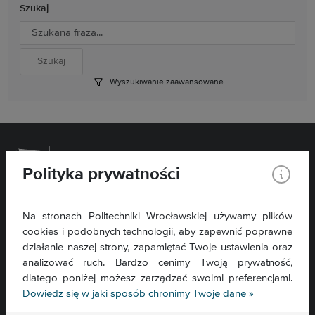
Szukaj
Wyszukiwanie zaawansowane
Polityka prywatności
Wydział Chemiczny
Na stronach Politechniki Wrocławskiej używamy plików
cookies i podobnych technologii, aby zapewnić poprawne
ul. C. K. Norwida 4/6
50-373 Wrocław
działanie naszej strony, zapamiętać Twoje ustawienia oraz
analizować ruch. Bardzo cenimy Twoją prywatność,
Kontakt »
dlatego poniżej możesz zarządzać swoimi preferencjami.
Mapa serwisu »
Dowiedz się w jaki sposób chronimy Twoje dane »
Deklaracja dostępności »