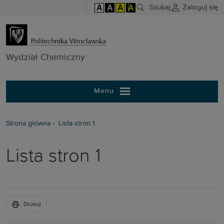
A
A
A
A
Szukaj
Zaloguj się
Wydział Chem
Wydział Chemiczny
Menu
Strona główna
Lista stron 1
Lista stron 1
Drukuj