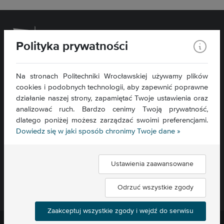
Polityka prywatności
Wydział Chemiczny
Na stronach Politechniki Wrocławskiej używamy plików
cookies i podobnych technologii, aby zapewnić poprawne
ul. C. K. Norwida 4/6
50-373 Wrocław
działanie naszej strony, zapamiętać Twoje ustawienia oraz
analizować ruch. Bardzo cenimy Twoją prywatność,
Kontakt »
dlatego poniżej możesz zarządzać swoimi preferencjami.
Mapa serwisu »
Dowiedz się w jaki sposób chronimy Twoje dane »
Deklaracja dostępności »
Ustawienia zaawansowane
Znajdź nas:
Odrzuć wszystkie zgody
Zaakceptuj wszystkie zgody i wejdź do serwisu
Politechnika Wrocławska ©
2026