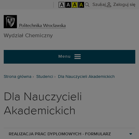
A
A
A
A
Szukaj
Zaloguj się
Wydział Chem
Wydział Chemiczny
Menu
Strona główna
Studenci
Dla Nauczycieli Akademickich
Dla Nauczycieli
Akademickich
REALIZACJA PRAC DYPLOMOWYCH - FORMULARZ