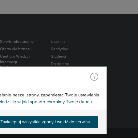
Serwis rekrutacyjny
Uczelnia
Oferta dla biznesu
Kandydaci
Centrum Wiedzy i
Studenci
Informacji
Doktoranci
Naukowo-
Absolwenci
Technicznej
Pracownicy
Współpraca
międzynarodowa
Badania
Konsorcjum IATI
Media
łanie naszej strony, zapamiętać Twoje ustawienia
Edukacja.CL
edz się w jaki sposób chronimy Twoje dane »
e-Learning
Zaakceptuj wszystkie zgody i wejdź do serwisu