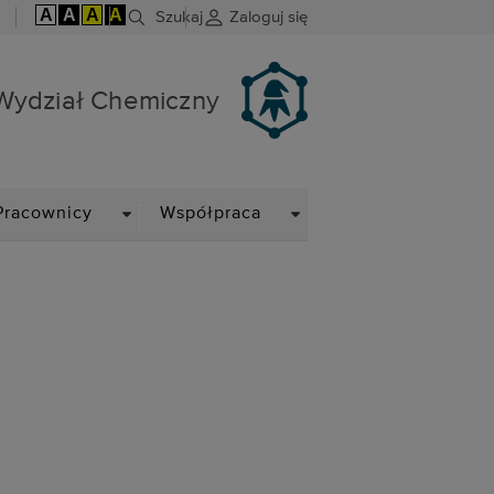
A
A
A
A
Szukaj
Zaloguj się
Wydział Chemiczny
DOWN
DROPDOWN
DROPDOWN
Pracownicy
Współpraca