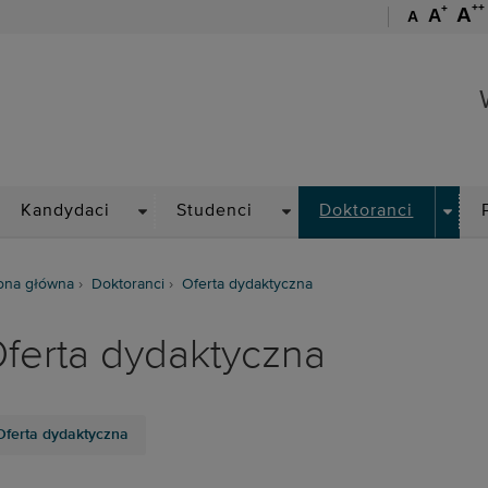
++
+
A
A
A
Wydział Chemiczny
ROPDOWN
DROPDOWN
DROPDOWN
DROP
Kandydaci
Studenci
Doktoranci
ona główna
Doktoranci
Oferta dydaktyczna
ferta dydaktyczna
Oferta dydaktyczna