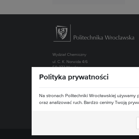
Wydział Chemiczny
ul. C. K. Norwida 4/6
50-373 Wrocław
Polityka prywatności
Kontakt »
Mapa serwisu »
Deklaracja dostępności »
Na stronach Politechniki Wrocławskiej używamy p
oraz analizować ruch. Bardzo cenimy Twoją pryw
Znajdź nas: