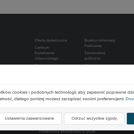
Oferta dydaktyczna
Biuletyn Informacji
Publicznej
Centrum
Kształcenia
Zamówienia
Ustawicznego
publiczne
Studium Języków
Oferty pracy
Obcych
Intranet
Studium Nauk
Wybory
Humanistycznych i
Europejska Karta
Społecznych
lików cookies i podobnych technologii, aby zapewnić poprawne dzia
Naukowca
Studium
atność, dlatego poniżej możesz zarządzać swoimi preferencjami.
Dowi
Wychowania
Fizycznego i Sportu
Ustawienia zaawansowane
Odrzuć wszystkie zgody
Politechnika Wrocławska ©
2026