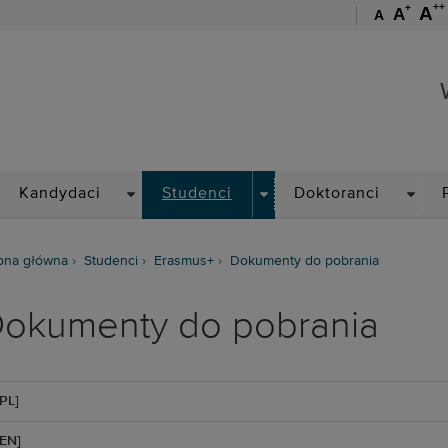
++
+
A
A
A
Wydział Chemiczny
ROPDOWN
DROPDOWN
DROPDOWN
DROP
Kandydaci
Studenci
Doktoranci
ona główna
Studenci
Erasmus+
Dokumenty do pobrania
okumenty do pobrania
[PL]
[EN]