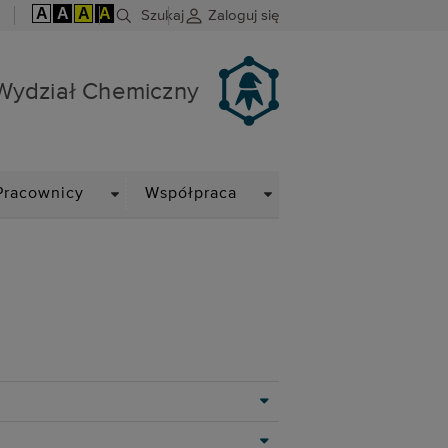
A
A
A
A
Szukaj
Zaloguj się
Wydział Chemiczny
DOWN
DROPDOWN
DROPDOWN
Pracownicy
Współpraca