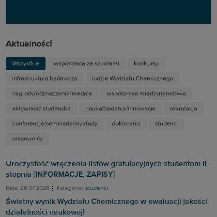
Aktualności
Wszystkie
współpraca ze szkołami
konkursy
infrastruktura badawcza
ludzie Wydziału Chemicznego
nagrody/odznaczenia/medale
współpraca międzynarodowa
aktywność studencka
nauka/badania/innowacje
rekrutacja
konferencje/seminaria/wykłady
doktoranci
studenci
pracownicy
Uroczystość wręczenia listów gratulacyjnych studentom II
stopnia [INFORMACJE, ZAPISY]
Data: 26.07.2026
Kategorie:
studenci
Świetny wynik Wydziału Chemicznego w ewaluacji jakości
działalności naukowej!