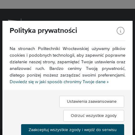
Polityka prywatności
Wydział Chemiczny
Na stronach Politechniki Wrocławskiej używamy plików
ul. C. K. Norwida 4/6
cookies i podobnych technologii, aby zapewnić poprawne
50-373 Wrocław
działanie naszej strony, zapamiętać Twoje ustawienia oraz
analizować ruch. Bardzo cenimy Twoją prywatność,
Kontakt »
dlatego poniżej możesz zarządzać swoimi preferencjami.
Mapa serwisu »
Dowiedz się w jaki sposób chronimy Twoje dane »
Deklaracja dostępności »
Ustawienia zaawansowane
Znajdź nas:
Odrzuć wszystkie zgody
Zaakceptuj wszystkie zgody i wejdź do serwisu