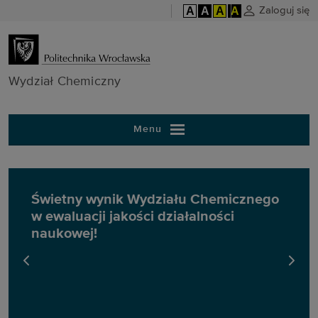
A
A
A
A
Zaloguj się
Wydział Chem
Wydział Chemiczny
Menu
Świetny wynik Wydziału Chemicznego
w ewaluacji jakości działalności
naukowej!
poprzedni slajd
następ