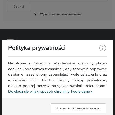
Wyszukiwanie zaawansowane
Polityka prywatności
Wydział Chemiczny
Na stronach Politechniki Wrocławskiej używamy plików
cookies i podobnych technologii, aby zapewnić poprawne
ul. C. K. Norwida 4/6
50-373 Wrocław
działanie naszej strony, zapamiętać Twoje ustawienia oraz
analizować ruch. Bardzo cenimy Twoją prywatność,
Kontakt »
dlatego poniżej możesz zarządzać swoimi preferencjami.
Mapa serwisu »
Dowiedz się w jaki sposób chronimy Twoje dane »
Deklaracja dostępności »
Ustawienia zaawansowane
Znajdź nas: