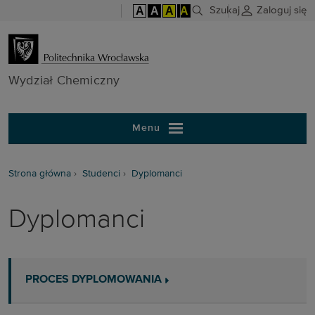
A
A
A
A
Szukaj
Zaloguj się
Wydział Chem
Wydział Chemiczny
Menu
Strona główna
Studenci
Dyplomanci
Dyplomanci
PROCES DYPLOMOWANIA