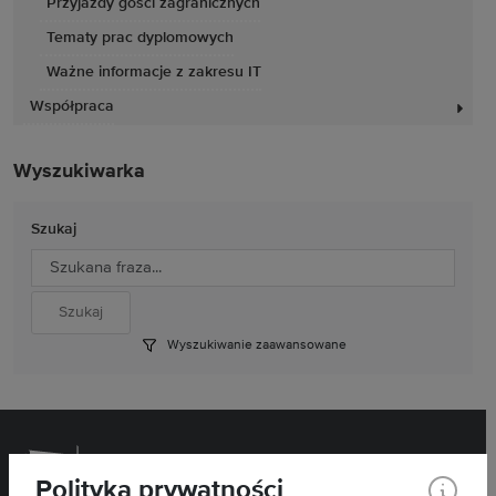
Przyjazdy gości zagranicznych
Tematy prac dyplomowych
Ważne informacje z zakresu IT
Współpraca
Wyszukiwarka
Szukaj
Wyszukiwanie zaawansowane
Polityka prywatności