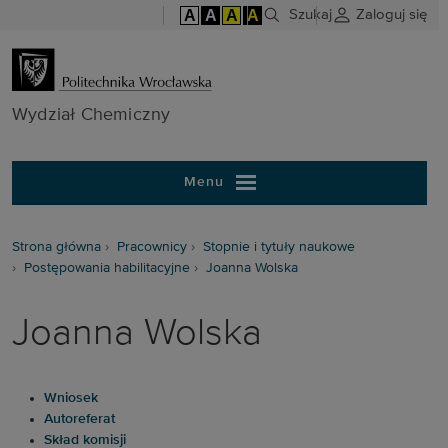
A
A
A
A
Szukaj
Zaloguj się
Wydział Chem
Wydział Chemiczny
Menu
Strona główna
Pracownicy
Stopnie i tytuły naukowe
Postępowania habilitacyjne
Joanna Wolska
Joanna Wolska
Wniosek
Autoreferat
Skład komisji