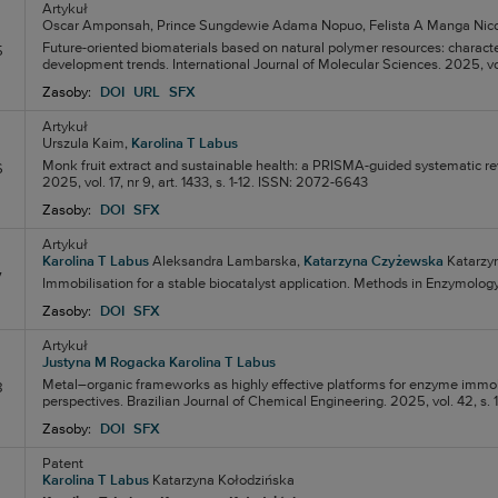
Artykuł
Oscar Amponsah,
Prince Sungdewie Adama Nopuo,
Felista A Manga
Nico
Future-oriented biomaterials based on natural polymer resources: character
5
development trends. International Journal of Molecular Sciences. 2025, vol
Zasoby:
DOI
URL
SFX
Artykuł
Urszula Kaim,
Karolina T Labus
Monk fruit extract and sustainable health: a PRISMA-guided systematic rev
6
2025, vol. 17, nr 9, art. 1433, s. 1-12. ISSN: 2072-6643
Zasoby:
DOI
SFX
Artykuł
Karolina T Labus
Aleksandra Lambarska,
Katarzyna Czyżewska
Katarzy
7
Immobilisation for a stable biocatalyst application. Methods in Enzymolog
Zasoby:
DOI
SFX
Artykuł
Justyna M Rogacka
Karolina T Labus
Metal–organic frameworks as highly effective platforms for enzyme immo
8
perspectives. Brazilian Journal of Chemical Engineering. 2025, vol. 42, s
Zasoby:
DOI
SFX
Patent
Karolina T Labus
Katarzyna Kołodzińska