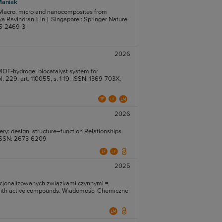
Maniak
: Macro, micro and nanocomposites from
a Ravindran [i in.]. Singapore : Springer Nature
95-2469-3
2026
OF-hydrogel biocatalyst system for
. 229, art. 110055, s. 1-19. ISSN: 1369-703X;
2026
ery: design, structure–function Relationships
5. ISSN: 2673-6209
2025
cjonalizowanych związkami czynnymi =
d with active compounds. Wiadomości Chemiczne.