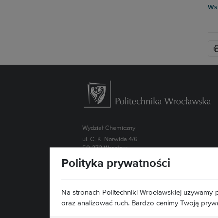
Wsz
Wydział Chemiczny
ul. C. K. Norwida 4/6
50-373 Wrocław
Polityka prywatności
Kontakt »
Mapa serwisu »
Deklaracja dostępności »
Na stronach Politechniki Wrocławskiej używamy p
oraz analizować ruch. Bardzo cenimy Twoją pryw