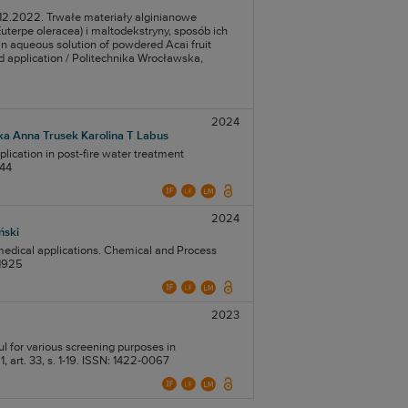
.12.2022. Trwałe materiały alginianowe
rpe oleracea) i maltodekstryny, sposób ich
n aqueous solution of powdered Acai fruit
nd application / Politechnika Wrocławska,
2024
ka
Anna Trusek
Karolina T Labus
pplication in post-fire water treatment
944
2024
ński
 medical applications. Chemical and Process
-1925
2023
l for various screening purposes in
, art. 33, s. 1-19. ISSN: 1422-0067