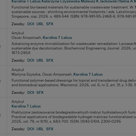
Karolina T Labus
Katarzyna Czyżewska
Mateusz K Jackowski
Halina A 
Functional bio-based materials for sustainable wastewater treatment. W
sustainable sources : shrinking environmental footprints / eds. Lakshmipriy
Singapore, cop. 2026. s. 489-544. ISBN: 978-981-95-2468-6; 978-981-
Zasoby:
DOI
URL
SFX
Artykuł
Oscar Amponsah,
Karolina T Labus
Advancing enzyme immobilization for wastewater remediation: Laccase-M
2
sustainable dye decolorization. Biochemical Engineering Journal. 2026, vol
1873-295X
Zasoby:
DOI
URL
SFX
Artykuł
Martyna Szyszka,
Oscar Amponsah,
Karolina T Labus
Functional polymer-based dressings for topical and transdermal drug deliv
3
and biomedical applications. Macromol. 2026, vol. 6, nr 2, art. 31, s. 1-3
Zasoby:
DOI
SFX
Artykuł
Karolina T Labus
Praktyczne zastosowania biodegradowalnych matryc hydrożelowych funk
4
Practical applications of biodegradable hydrogel matrices functionalize
2025, vol. 79, nr 9/10, s. 683-700. ISSN: 0043-5104; 2300-0295
Zasoby:
DOI
URL
SFX