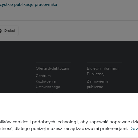
ystkie publikacje pracownika
Drukuj
Oferta dydaktyczna
Biuletyn Informacji
Publicznej
Centrum
Kształcenia
Zamówienia
Ustawicznego
publiczne
Studium Języków
Oferty pracy
Obcych
Intranet
Studium Nauk
Wybory
Humanistycznych i
Europejska Karta
Społecznych
lików cookies i podobnych technologii, aby zapewnić poprawne dzia
Naukowca
Studium
atność, dlatego poniżej możesz zarządzać swoimi preferencjami.
Dowi
Wychowania
Fizycznego i Sportu