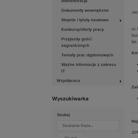
Administracja
Dokumenty wewnętrzne
Jed
Stopnie i tytuły naukowe
ul.
Konkursy/oferty pracy
bud
Przyjazdy gości
tel
zagranicznych
Kon
Tematy prac dyplomowych
Ważne informacje z zakresu
IT
Współpraca
Za
Wyszukiwarka
Szukaj
Naj
20