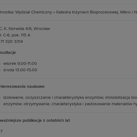
nostka: Wydział Chemiczny » Katedra Inżynierii Bioprocesowej, Mikro i N
 C. K. Norwida 4/6, Wrocław
. C-6, pok. 115 A
. 71 320 3314
sultacje
wtorek 9.00-11.00
środa 13.00-15.00
interesowania naukowe
Izolowanie, oczyszczanie i charakterystyka enzymów; immobilizacja bi
enzymów; otrzymywanie, charakterystyka i zastosowanie materiałów h
ważniejsze publikacje z ostatnich lat
17