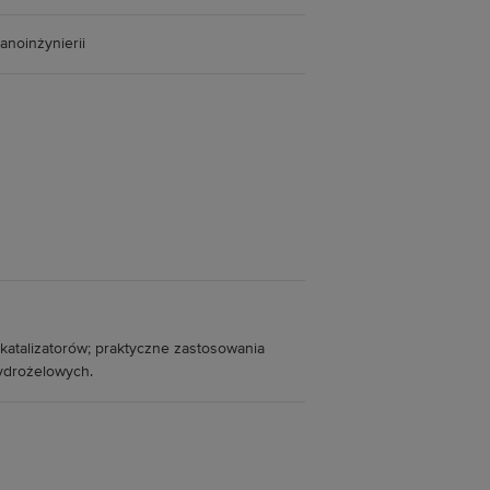
anoinżynierii
okatalizatorów; praktyczne zastosowania
ydrożelowych.