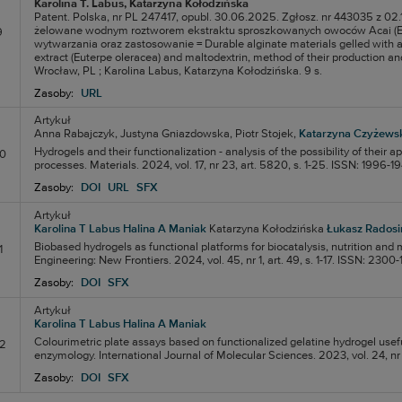
Karolina T. Labus
, Katarzyna Kołodzińska
Patent. Polska, nr PL 247417, opubl. 30.06.2025. Zgłosz. nr 443035 z 02
żelowane wodnym roztworem ekstraktu sproszkowanych owoców Acai (Eute
9
wytwarzania oraz zastosowanie = Durable alginate materials gelled with a
extract (Euterpe oleracea) and maltodextrin, method of their production a
Wrocław, PL ; Karolina Labus, Katarzyna Kołodzińska. 9 s.
Zasoby:
URL
Artykuł
Anna Rabajczyk,
Justyna Gniazdowska,
Piotr Stojek,
Katarzyna Czyżews
Hydrogels and their functionalization - analysis of the possibility of their a
10
processes. Materials. 2024, vol. 17, nr 23, art. 5820, s. 1-25. ISSN: 1996-1
Zasoby:
DOI
URL
SFX
Artykuł
Karolina T Labus
Halina A Maniak
Katarzyna Kołodzińska
Łukasz Radosi
Biobased hydrogels as functional platforms for biocatalysis, nutrition and
1
Engineering: New Frontiers. 2024, vol. 45, nr 1, art. 49, s. 1-17. ISSN: 2300
Zasoby:
DOI
SFX
Artykuł
Karolina T Labus
Halina A Maniak
Colourimetric plate assays based on functionalized gelatine hydrogel usefu
12
enzymology. International Journal of Molecular Sciences. 2023, vol. 24, nr 1
Zasoby:
DOI
SFX