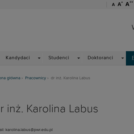
++
+
A
A
A
Wydział Chemiczny
ROPDOWN
DROPDOWN
DROPDOWN
DROP
Kandydaci
Studenci
Doktoranci
ona główna
Pracownicy
dr inż. Karolina Labus
r inż. Karolina Labus
il: karolina.labus@pwr.edu.pl