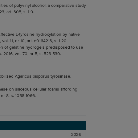
ties of polyvinyl alcohol: a comparative study
, art. 305, s. 1-9.
Effective L-tyrosine hydroxylation by native
. 11, nr 10, art. e0164213, s. 1-20.
ion of gelatine hydrogels predisposed to use
. 2016, vol. 70, nr 5, s. 523-530.
mobilized Agaricus bisporus tyrosinase.
nase on siliceous cellular foams affording
 nr 8, s. 1058-1066.
2026