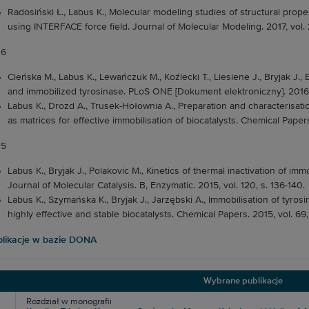
Radosiński Ł., Labus K., Molecular modeling studies of structural proper
using INTERFACE force field. Journal of Molecular Modeling. 2017, vol. 23
16
Cieńska M., Labus K., Lewańczuk M., Koźlecki T., Liesiene J., Bryjak J., 
and immobilized tyrosinase. PLoS ONE [Dokument elektroniczny]. 2016, vol
Labus K., Drozd A., Trusek-Hołownia A., Preparation and characterisat
as matrices for effective immobilisation of biocatalysts. Chemical Papers
15
Labus K., Bryjak J., Polakovic M., Kinetics of thermal inactivation of im
Journal of Molecular Catalysis. B, Enzymatic. 2015, vol. 120, s. 136-140.
Labus K., Szymańska K., Bryjak J., Jarzębski A., Immobilisation of tyrosi
highly effective and stable biocatalysts. Chemical Papers. 2015, vol. 69,
likacje w bazie DONA
Wybrane publikacje
Rozdział w monografii