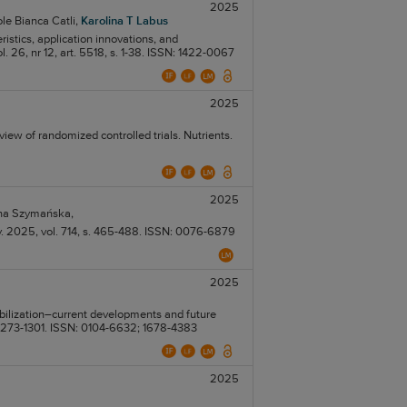
2025
le Bianca Catli,
Karolina T Labus
istics, application innovations, and
. 26, nr 12, art. 5518, s. 1-38. ISSN: 1422-0067
2025
iew of randomized controlled trials. Nutrients.
2025
na Szymańska,
y. 2025, vol. 714, s. 465-488. ISSN: 0076-6879
2025
bilization–current developments and future
. 1273-1301. ISSN: 0104-6632; 1678-4383
2025