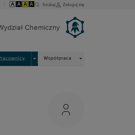
A
A
A
A
Szukaj
Zaloguj się
Wydział Chemiczny
DOWN
DROPDOWN
DROPDOWN
Pracownicy
Współpraca