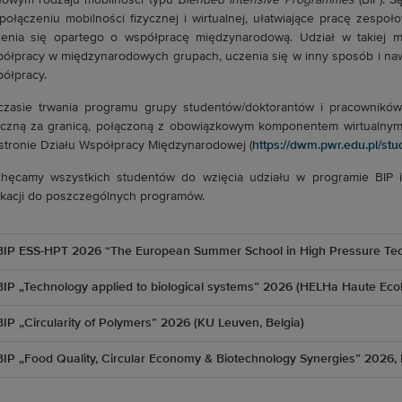
owym rodzaju mobilności typu
Blended Intensive Programmes
(BIP). S
połączeniu mobilności fizycznej i wirtualnej, ułatwiające pracę zesp
enia się opartego o współpracę międzynarodową. Udział w takiej m
ółpracy w międzynarodowych grupach, uczenia się w inny sposób i nawią
ółpracy.
zasie trwania programu grupy studentów/doktorantów i pracownikó
yczną za granicą, połączoną z obowiązkowym komponentem wirtualnym
stronie Działu Współpracy Międzynarodowej (
https://dwm.pwr.edu.pl/st
hęcamy wszystkich studentów do wzięcia udziału w programie BIP 
ikacji do poszczególnych programów.
BIP ESS-HPT 2026 “The European Summer School in High Pressure Techn
BIP „Technology applied to biological systems” 2026 (HELHa Haute Ecol
BIP „Circularity of Polymers” 2026 (KU Leuven, Belgia)
BIP „Food Quality, Circular Economy & Biotechnology Synergies” 2026, 