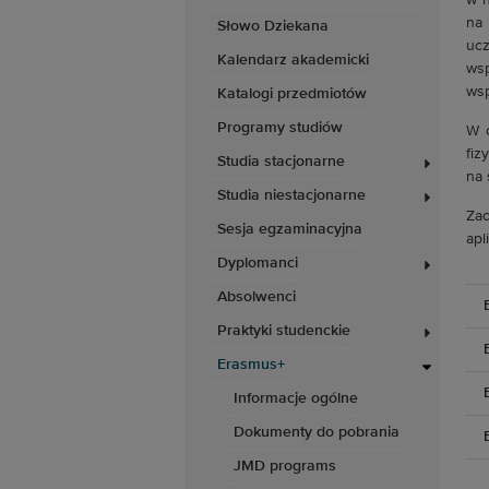
w n
na 
Słowo Dziekana
ucz
Kalendarz akademicki
wsp
wsp
Katalogi przedmiotów
Programy studiów
W c
fiz
Studia stacjonarne
na 
Studia niestacjonarne
Zac
Sesja egzaminacyjna
apl
Dyplomanci
Absolwenci
Praktyki studenckie
Erasmus+
Informacje ogólne
Dokumenty do pobrania
JMD programs