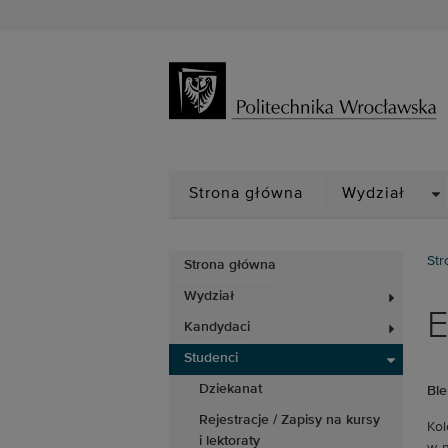
D
Strona główna
Wydział
Str
Strona główna
Wydział
E
Kandydaci
Studenci
Dziekanat
Ble
Rejestracje / Zapisy na kursy
Kol
i lektoraty