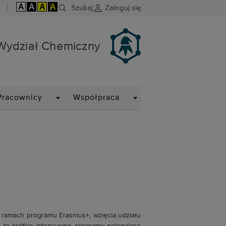
A
A
A
A
Szukaj
Zaloguj się
Wydział Chemiczny
DOWN
DROPDOWN
DROPDOWN
Pracownicy
Współpraca
 ramach programu Erasmus+, wzięcia udziału