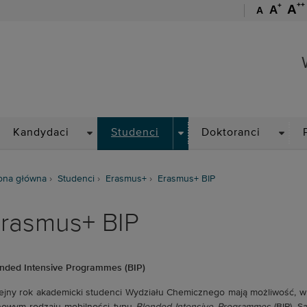
++
+
A
A
A
Wydział Chemiczny
ROPDOWN
DROPDOWN
DROPDOWN
DROP
Kandydaci
Studenci
Doktoranci
ona główna
Studenci
Erasmus+
Erasmus+ BIP
rasmus+ BIP
nded Intensive Programmes (BIP)
ejny rok akademicki studenci Wydziału Chemicznego mają możliwość, w