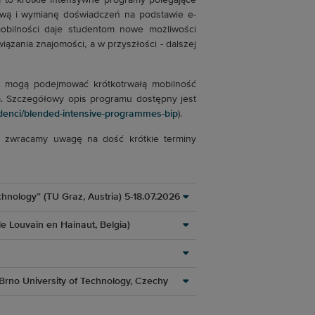
ą to krótkie intensywne programy polegające
ołową i wymianę doświadczeń na podstawie e-
obilności daje studentom nowe możliwości
zania znajomości, a w przyszłości - dalszej
w mogą podejmować krótkotrwałą mobilność
. Szczegółowy opis programu dostępny jest
udenci/blended-intensive-programmes-bip
).
i zwracamy uwagę na dość krótkie terminy
ology” (TU Graz, Austria) 5-18.07.2026
e Louvain en Hainaut, Belgia)
Brno University of Technology, Czechy