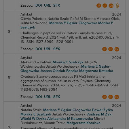
Zasoby:
DOI
URL
SFX
Artykuł
2024
Oliwia Polańska
Natalia Szulc,
Rafał M Stottko
Mateusz Olek,
Julita Nadwodna,
Marlena E Gąsior-Głogowska
Monika E
Szefczyk
8
Challenges in peptide solubilization - amyloids case study.
Chemical Record. 2024, vol. 499, nr 8, art. e202400053, s. 1-
16. ISSN: 1527-8999; 1528-0691
Zasoby:
DOI
URL
SFX
Artykuł
2024
Aleksandra Kalitnik
Monika E Szefczyk
Alicja W
Wojciechowska
Jakub Wojciechowski
Marlena E Gąsior-
Głogowska
Joanna Olesiak-Bańska
Małgorzata Kotulska
Cytotoxic Staphylococcus aureus PSMα3 inhibits the
9
aggregation of human insulin in vitro. Physical Chemistry
Chemical Physics. 2024, vol. 26, nr 21, s. 15587-15599. ISSN:
1463-9076; 1463-9084
Zasoby:
DOI
URL
SFX
Artykuł
2024
Natalia Szulc,
Marlena E Gąsior-Głogowska
Paweł Żyłka
Monika E Szefczyk
Jakub Wojciechowski
Andrzej M Żak
Witold W Dyrka
Aleksandra M Kaczorowska
Michał
Burdukiewicz,
Mounir Tarek,
Małgorzata Kotulska
10
Structural effects of charge destabilization and amino acid