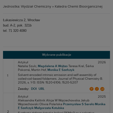
Jednostka: Wydział Chemiczny » Katedra Chemii Bioorganicznej
Łukasiewicza 2, Wrocław
bud. A-2, pok. 321b
tel. 71 320 4080
Wybrane publikacje
Artykuł
2026
Natalia Szulc,
Magdalena A Wojtas
Teresa Kral,
Šárka
Pokorná,
Martin Hof,
Monika E Szefczyk
Solvent-encoded intrinsic emission and self-assembly of
1
coiled-coil-based foldamers. Journal of Physical Chemistry B.
2026, s. 1-13. ISSN: 1520-6106; 1520-5207
Zasoby:
DOI
URL
Artykuł
2025
Aleksandra Kalitnik
Alicja W Wojciechowska
Jakub
Wojciechowski
Oliwia Polańska
Przemysław S Sareło
Monika
E Szefczyk
Małgorzata Kotulska
2