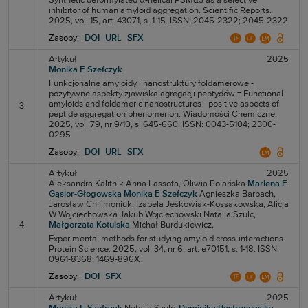
Synthetic deformylated α-helical PSMα3 as a selective
inhibitor of human amyloid aggregation. Scientific Reports.
2025, vol. 15, art. 43071, s. 1-15. ISSN: 2045-2322; 2045-2322
Zasoby:
DOI
URL
SFX
Artykuł
2025
Monika E Szefczyk
Funkcjonalne amyloidy i nanostruktury foldamerowe -
pozytywne aspekty zjawiska agregacji peptydów = Functional
amyloids and foldameric nanostructures - positive aspects of
3
peptide aggregation phenomenon. Wiadomości Chemiczne.
2025, vol. 79, nr 9/10, s. 645-660. ISSN: 0043-5104; 2300-
0295
Zasoby:
DOI
URL
SFX
Artykuł
2025
Aleksandra Kalitnik
Anna Lassota,
Oliwia Polańska
Marlena E
Gąsior-Głogowska
Monika E Szefczyk
Agnieszka Barbach,
Jarosław Chilimoniuk,
Izabela Jęśkowiak-Kossakowska,
Alicja
W Wojciechowska
Jakub Wojciechowski
Natalia Szulc,
4
Małgorzata Kotulska
Michał Burdukiewicz,
Experimental methods for studying amyloid cross-interactions.
Protein Science. 2025, vol. 34, nr 6, art. e70151, s. 1-18. ISSN:
0961-8368; 1469-896X
Zasoby:
DOI
SFX
Artykuł
2025