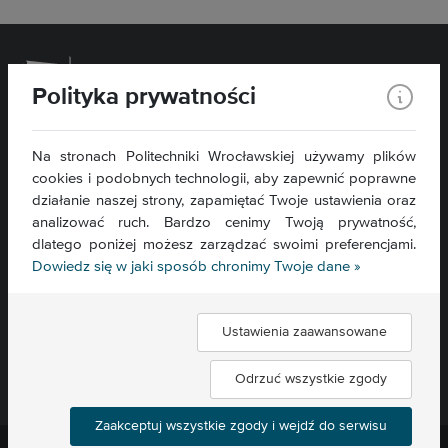
Polityka prywatności
Wydział Chemiczny
Na stronach Politechniki Wrocławskiej używamy plików
cookies i podobnych technologii, aby zapewnić poprawne
ul. C. K. Norwida 4/6
50-373 Wrocław
działanie naszej strony, zapamiętać Twoje ustawienia oraz
analizować ruch. Bardzo cenimy Twoją prywatność,
Kontakt »
dlatego poniżej możesz zarządzać swoimi preferencjami.
Mapa serwisu »
Dowiedz się w jaki sposób chronimy Twoje dane »
Deklaracja dostępności »
Ustawienia zaawansowane
Znajdź nas:
Odrzuć wszystkie zgody
Zaakceptuj wszystkie zgody i wejdź do serwisu