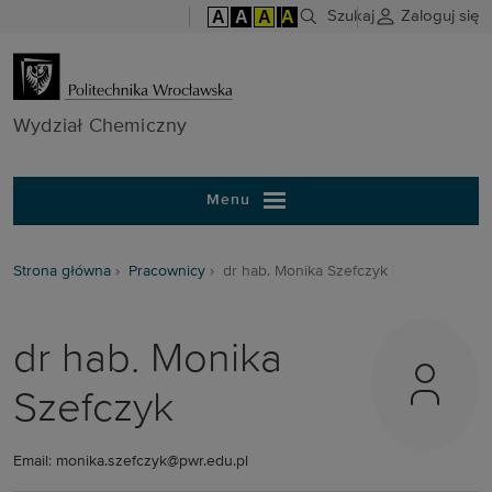
A
A
A
A
Szukaj
Zaloguj się
Wydział Chem
Wydział Chemiczny
Menu
Strona główna
Pracownicy
dr hab. Monika Szefczyk
dr hab. Monika
Szefczyk
Email: monika.szefczyk@pwr.edu.pl