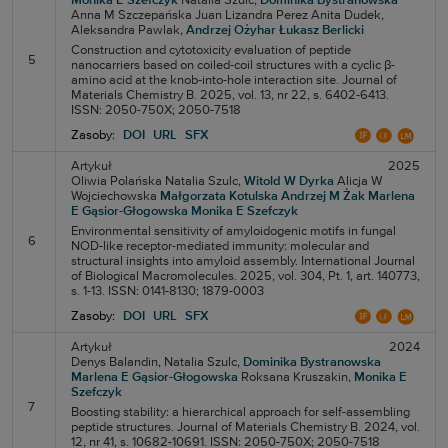
Monika E Szefczyk
Natalia Szulc,
Dominika Bystranowska
Anna M Szczepańska
Juan Lizandra Perez
Anita Dudek,
Aleksandra Pawlak,
Andrzej Ożyhar
Łukasz Berlicki
Construction and cytotoxicity evaluation of peptide
5
nanocarriers based on coiled-coil structures with a cyclic β-
amino acid at the knob-into-hole interaction site. Journal of
Materials Chemistry B. 2025, vol. 13, nr 22, s. 6402-6413.
ISSN: 2050-750X; 2050-7518
Zasoby:
DOI
URL
SFX
Artykuł
2025
Oliwia Polańska
Natalia Szulc,
Witold W Dyrka
Alicja W
Wojciechowska
Małgorzata Kotulska
Andrzej M Żak
Marlena
E Gąsior-Głogowska
Monika E Szefczyk
Environmental sensitivity of amyloidogenic motifs in fungal
6
NOD-like receptor-mediated immunity: molecular and
structural insights into amyloid assembly. International Journal
of Biological Macromolecules. 2025, vol. 304, Pt. 1, art. 140773,
s. 1-13. ISSN: 0141-8130; 1879-0003
Zasoby:
DOI
URL
SFX
Artykuł
2024
Denys Balandin,
Natalia Szulc,
Dominika Bystranowska
Marlena E Gąsior-Głogowska
Roksana Kruszakin,
Monika E
Szefczyk
7
Boosting stability: a hierarchical approach for self-assembling
peptide structures. Journal of Materials Chemistry B. 2024, vol.
12, nr 41, s. 10682-10691. ISSN: 2050-750X; 2050-7518