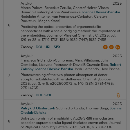
Artykuł
2025
Mariia Poleva,
Benedikt Zerulla,
Christof Holzer,
Vlasta
Bonačić-Koutecký,
Anna Pniakowska
Joanna Olesiak-Bańska
Rodolphe Antoine,
Ivan Fernandez-Corbaton,
Carsten
Rockstuhl,
Marjan Krstić,
6
Predicting the optical properties of organometallic
nanoparticles with a scale-bridging method: the importance of
the embedding. Journal of Physical Chemistry C. 2025, vol.
129, nr 38, s. 17119-17131. ISSN: 1932-7447; 1932-7455
Zasoby:
DOI
URL
SFX
Artykuł
2025
Francisco G Blandón-Cumbreras,
Marc Villabona,
Julia
Osmólska,
Lizaveta Petrusevich
David B Guzmán Ríos,
Robert
Zaleśny
Joanna Olesiak-Bańska
Jordi Hernando,
Uwe Pischel,
Photoswitching of the two-photon absorption of donor-
7
acceptor substituted dithienylethenes. ChemistryEurope.
2025, vol. 3, nr 6, e202500072, s. 1-10. ISSN: 2751-4765;
2751-4765
Zasoby:
DOI
SFX
Artykuł
2025
Patryk D Obstarczyk
Subhradip Kundu,
Thomas Bürgi,
Joanna
Olesiak-Bańska
Solvatochromism of amphiphilic Au25(SR)18 nanoclusters
8
based on supramolecular ligand-thiolated crown ether. Journal
of Physical Chemistry Letters. 2025, vol. 16, s. 7331-7336.