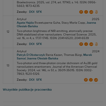
Bioelectronics. 2025, vol. 274, art. 117143, s. 1-6. ISSN: 0956-
5663; 1873-4235
Zasoby:
DOI
SFX
Artykuł
2025
Agata Hajda
Rweetuparna Guha,
Stacy Marla Copp,
Joanna
Olesiak-Bańska
Two-photon brightness of NIR-emitting, atomically precise
12
DNA-stabilized silver nanoclusters. Chemical Science. 2025,
vol. 16, nr 4, s. 1737-1745. ISSN: 2041-6520; 2041-6539
Zasoby:
DOI
SFX
Artykuł
2024
Patryk D Obstarczyk
Rania Kazan,
Thomas Bürgi,
Marek
Samoć
Joanna Olesiak-Bańska
Two-photon and three-photon circular dichroism of Au38 gold
13
nanoclusters enantiomers. Journal of the American Chemical
Society. 2024, vol. 146, nr 51, s. 35011-35015. ISSN: 0002-
7863; 1520-5126
Zasoby:
DOI
SFX
Wszystkie publikacje pracownika