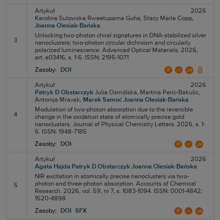
Artykuł
2026
Karolina Sulowska
Rweetuparna Guha,
Stacy Marla Copp,
Joanna Olesiak-Bańska
Unlocking two-photon chiral signatures in DNA-stabilized silver
3
nanoclusters: two-photon circular dichroism and circularly
polarized luminescence. Advanced Optical Materials. 2026,
art. e03416, s. 1-6. ISSN: 2195-1071
Zasoby:
DOI
Artykuł
2026
Patryk D Obstarczyk
Julia Osmólska,
Martina Peric-Bakulic,
Antonija Mravak,
Marek Samoć
Joanna Olesiak-Bańska
Modulation of two-photon absorption due to the reversible
4
change in the oxidation state of atomically precise gold
nanoclusters. Journal of Physical Chemistry Letters. 2026, s. 1-
6. ISSN: 1948-7185
Zasoby:
DOI
Artykuł
2026
Agata Hajda
Patryk D Obstarczyk
Joanna Olesiak-Bańska
NIR excitation in atomically precise nanoclusters via two-
photon and three-photon absorption. Accounts of Chemical
5
Research. 2026, vol. 59, nr 7, s. 1083-1094. ISSN: 0001-4842;
1520-4898
Zasoby:
DOI
SFX