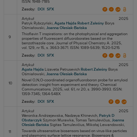
ISSN: 1948-7185
Zasoby:
DOI
SFX
Artykuł
2025
Patryk Rybczyński,
Agata Hajda
Robert Zaleśny
Borys
Ośmiałowski,
Joanna Olesiak-Bańska
Thioflavin T inspirations: on the photophysical and aggregation
9
properties of fluorescent difluoroborates based on the
benzothiazole core. Journal of Physical Chemistry A. 2025,
vol. 129, nr 15, s. 3663-3671. ISSN: 1089-5639; 1520-5215
Zasoby:
DOI
SFX
Artykuł
2025
Agata Hajda
Lizaveta Petrusevich
Robert Zaleśny
Borys
Ośmiałowski,
Joanna Olesiak-Bańska
Novel O,N,O-coordinated organofluoroboron probe for amyloid
10
detection: insight from experiment and theory. Chemical
Communications. 2025, vol. 61, nr 20, s. 3990-3993. ISSN:
1359-7345; 1364-548X
Zasoby:
DOI
SFX
Artykuł
2025
Weronika Andrzejewska,
Nadzeya Khinevich,
Patryk D
Obstarczyk
Szymon Murawka,
Tomas Tamulevičius,
Joanna
Olesiak-Bańska
Sigitas Tamulevičius,
Mikołaj Lewandowski,
Towards ultrasensitive biosensors based on virus-like particles
11
and plasmonic surface lattice resonance. Biosensors &