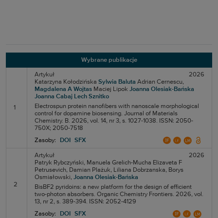
Wybrane publikacje
Artykuł
2026
Katarzyna Kołodzińska
Sylwia Baluta
Adrian Cernescu,
Magdalena A Wojtas
Maciej Lipok
Joanna Olesiak-Bańska
Joanna Cabaj
Lech Sznitko
Electrospun protein nanofibers with nanoscale morphological
1
control for dopamine biosensing. Journal of Materials
Chemistry. B. 2026, vol. 14, nr 3, s. 1027-1038. ISSN: 2050-
750X; 2050-7518
Zasoby:
DOI
SFX
Artykuł
2026
Patryk Rybczyński,
Manuela Grelich-Mucha
Elizaveta F
Petrusevich,
Damian Plażuk,
Liliana Dobrzanska,
Borys
Osmiałowski,
Joanna Olesiak-Bańska
2
BisBF2 pyridoins: a new platform for the design of efficient
two-photon absorbers. Organic Chemistry Frontiers. 2026, vol.
13, nr 2, s. 389-394. ISSN: 2052-4129
Zasoby:
DOI
SFX