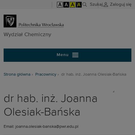
A
A
A
A
Szukaj
Zaloguj się
Wydział Chem
Wydział Chemiczny
Menu
Strona główna
Pracownicy
dr hab. inż. Joanna Olesiak-Bańska
dr hab. inż. Joanna
Olesiak-Bańska
Email: joanna.olesiak-banska@pwr.edu.pl