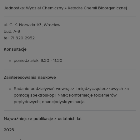
Jednostka: Wydział Chemiczny » Katedra Chemii Bioorganicznej
ul. C. K. Norwida 1/3, Wrocław
bud. A-9
tel. 71 320 2952
Konsultacje
poniedziałek: 9.30 - 11.30
Zainteresowania naukowe
Badanie oddziaływań wewnątrz i międzycząsteczkowych za
pomocą spektroskopii NMR; konformacje foldamerów
peptydowych; enancjodyskryminacja.
Najważniejsze publikacje z ostatnich lat
2023