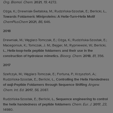
Org. Biomol. Chem.
2021
,
19
, 4272.
Ożga, K.; Drewniak-Świtalska, M.; Rudzińska-Szostak, E.; Berlicki, Ł.,
Towards Foldameric Miniproteins: A Helix‐Turn‐Helix Motif
ChemPlusChem
2021
,
86
, 646.
2018
Drewniak, M.; Węglarz-Tomczak, E.; Ożga, K.; Rudzińska-Szostak, E.;
Macegoniuk, K.; Tomczak, J. M.; Bejger, M.; Rypniewski, W.; Berlicki,
Ł.,
Helix-loop-helix peptide foldamers and their use in the
construction of hydrolase mimetics.
Bioorg. Chem.
2018
,
81
, 356.
2017
Szefczyk, M.; Węglarz-Tomczak, E.; Fortuna, P.; Krzysztoń, A.;
Rudzińska-Szostak, E.; Berlicki, Ł.,
Controlling the Helix Handedness
of
ααβ
-Peptide Foldamers through Sequence Shifting
Angew.
Chem. Int. Ed.
2017
,
56
, 2087.
Rudzińska-Szostak, E.; Berlicki, Ł.,
Sequence engineering to control
the helix handedness of peptide foldamers
Chem. Eur. J.
2017
,
23
,
14980.