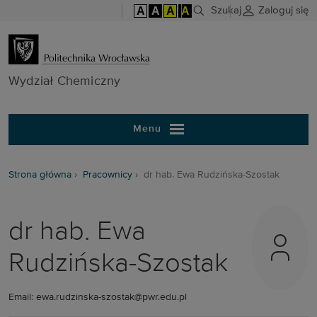
A
A
A
A
Szukaj
Zaloguj się
Wydział Chem
Wydział Chemiczny
Menu
Strona główna
Pracownicy
dr hab. Ewa Rudzińska-Szostak
dr hab. Ewa
Rudzińska-Szostak
Email: ewa.rudzinska-szostak@pwr.edu.pl