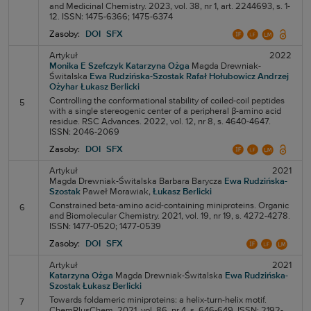
and Medicinal Chemistry. 2023, vol. 38, nr 1, art. 2244693, s. 1-
12. ISSN: 1475-6366; 1475-6374
Zasoby:
DOI
SFX
Artykuł
2022
Monika E Szefczyk
Katarzyna Ożga
Magda Drewniak-
Świtalska
Ewa Rudzińska-Szostak
Rafał Hołubowicz
Andrzej
Ożyhar
Łukasz Berlicki
Controlling the conformational stability of coiled-coil peptides
5
with a single stereogenic center of a peripheral β-amino acid
residue. RSC Advances. 2022, vol. 12, nr 8, s. 4640-4647.
ISSN: 2046-2069
Zasoby:
DOI
SFX
Artykuł
2021
Magda Drewniak-Świtalska
Barbara Barycza
Ewa Rudzińska-
Szostak
Paweł Morawiak,
Łukasz Berlicki
Constrained beta-amino acid-containing miniproteins. Organic
6
and Biomolecular Chemistry. 2021, vol. 19, nr 19, s. 4272-4278.
ISSN: 1477-0520; 1477-0539
Zasoby:
DOI
SFX
Artykuł
2021
Katarzyna Ożga
Magda Drewniak-Świtalska
Ewa Rudzińska-
Szostak
Łukasz Berlicki
Towards foldameric miniproteins: a helix-turn-helix motif.
7
ChemPlusChem. 2021, vol. 86, nr 4, s. 646-649. ISSN: 2192-