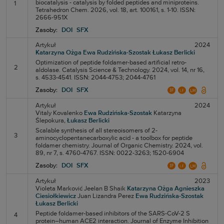
biocatalysis - catalysis by folded peptides and miniproteins.
1
Tetrahedron Chem. 2026, vol. 18, art. 100161, s. 1-10. ISSN:
2666-951X
Zasoby:
DOI
SFX
Artykuł
2024
Katarzyna Ożga
Ewa Rudzińska-Szostak
Łukasz Berlicki
Optimization of peptide foldamer-based artificial retro-
2
aldolase. Catalysis Science & Technology. 2024, vol. 14, nr 16,
s. 4533-4541. ISSN: 2044-4753; 2044-4761
Zasoby:
DOI
SFX
Artykuł
2024
Vitaly Kovalenko
Ewa Rudzińska-Szostak
Katarzyna
Ślepokura,
Łukasz Berlicki
Scalable synthesis of all stereoisomers of 2-
3
aminocyclopentanecarboxylic acid - a toolbox for peptide
foldamer chemistry. Journal of Organic Chemistry. 2024, vol.
89, nr 7, s. 4760-4767. ISSN: 0022-3263; 1520-6904
Zasoby:
DOI
SFX
Artykuł
2023
Violeta Marković
Jeelan B Shaik
Katarzyna Ożga
Agnieszka
Ciesiołkiewicz
Juan Lizandra Perez
Ewa Rudzińska-Szostak
Łukasz Berlicki
Peptide foldamer-based inhibitors of the SARS-CoV-2 S
4
protein–human ACE2 interaction. Journal of Enzyme Inhibition