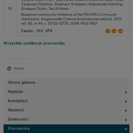
Zarganes-Tzitzikas,
Shabnam Shaabani,
Aleksander Dömling,
10
Grzegorz Dubin,
Tad A Holak,
Bioactive macrocyclic inhibitors of the PD-1/PD-L1 immune
checkpoint. Angewandte Chemie (International edition). 2017,
vol. 56, nr 44, s. 13732-13735. ISSN: 1433-7851
Zasoby:
DOI
SFX
Wszystkie publikacje pracownika
Drukuj
Strona główna
Wydział
Kandydaci
Studenci
Doktoranci
Pracownicy