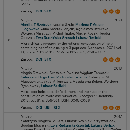
6506
Zasoby:
DOI
SFX
Artykuł
2021
Monika E Szefczyk
Natalia Szulc,
Marlena E Gąsior-
Głogowska
Anna Modrak-Wójcik,
Agnieszka Bzowska,
Wojciech Majstrzyk
Michał Taube,
Maciej Kozak,
Teodor
Gotszalk
Ewa Rudzińska-Szostak
Łukasz Berlicki
8
Hierarchical approach for the rational construction of helix-
containing nanofibrils using α,β-peptides. Nanoscale. 2021, vol.
13, nr 7, s. 4000-4015. ISSN: 2040-3364; 2040-3372
Zasoby:
DOI
SFX
Artykuł
2018
Magda Drewniak-Świtalska
Ewelina Węglarz-Tomczak
Katarzyna Ożga
Ewa Rudzińska-Szostak
Katarzyna M
Macegoniuk
Jakub M Tomczak,
Magdalena Bejger,
Wojciech
Rypniewski,
Łukasz Berlicki
9
Helix-loop-helix peptide foldamers and their use in the
construction of hydrolase mimetics. Bioorganic Chemistry.
2018, vol. 81, s. 356-361. ISSN: 0045-2068
Zasoby:
DOI
URL
SFX
Artykuł
2017
Katarzyna Magiera-Mularz,
Łukasz Skalniak,
Krzysztof Żak,
Bogdan Musielak,
Ewa Rudzińska-Szostak
Łukasz Berlicki
Justyna Kocik-Krol,
Przemysław Grudnik,
Dominik Sala,
Tryfon