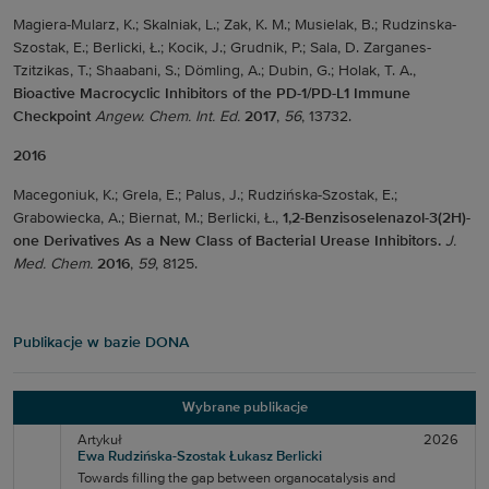
Magiera-Mularz, K.; Skalniak, L.; Zak, K. M.; Musielak, B.; Rudzinska-
Szostak, E.; Berlicki, Ł.; Kocik, J.; Grudnik, P.; Sala, D. Zarganes-
Tzitzikas, T.; Shaabani, S.; Dömling, A.; Dubin, G.; Holak, T. A.,
Bioactive Macrocyclic Inhibitors of the PD-1/PD-L1 Immune
Checkpoint
Angew. Chem. Int. Ed.
2017
,
56
, 13732.
2016
Macegoniuk, K.; Grela, E.; Palus, J.; Rudzińska-Szostak, E.;
Grabowiecka, A.; Biernat, M.; Berlicki, Ł.,
1,2-Benzisoselenazol-3(2H)-
one Derivatives As a New Class of Bacterial Urease Inhibitors.
J.
Med. Chem.
2016
,
59
, 8125.
Publikacje w bazie DONA
Wybrane publikacje
Artykuł
2026
Ewa Rudzińska-Szostak
Łukasz Berlicki
Towards filling the gap between organocatalysis and