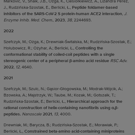
Marković, V., Shaik, J.B., Ozga, K., Ciesiołkiewicz, A., Lizandra Perez,
J., Rudzińska-Szostak, E., Berlicki, Ł.,
Peptide foldamer-based
inhibitors of the SARS-CoV-2 S protein-human ACE2 interaction
,
J.
Enzyme Inhib. Med. Chem
.,
2023
,
38
, 2244693.
2022
Szefczyk, M.; Ożga, K.; Drewniak-Świtalska, M.; Rudzińska-Szostak, E.;
Hołubowicz, R.; Ożyhar, A.; Berlicki, Ł.,
Controlling the
conformational stability of coiled-coil peptides with a single
stereogenic center of a peripheral
β
-amino acid residue
RSC Adv.
2022
,
12
, 4640.
2021
Szefczyk, M.; Szulc, N.; Gąsior-Głogowska, M.; Modrak-Wójcik, A.;
Bzowska, A.; Majstrzyk, W.; Taube, M.; Kozak, M.; Gotszalk, T.;
Rudzińska-Szostak, E.; Berlicki, Ł.,
Hierarchical approach for the
rational construction of helix-containing nanofibrils using
α
,β
-
peptides.
Nanoscale
2021
,
13
, 4000.
Drewniak, M.; Barycza, B.; Rudzińska-Szostak, E.; Morawiak, P.;
Berlicki, Ł.,
Constrained beta-amino acid-containing miniproteins