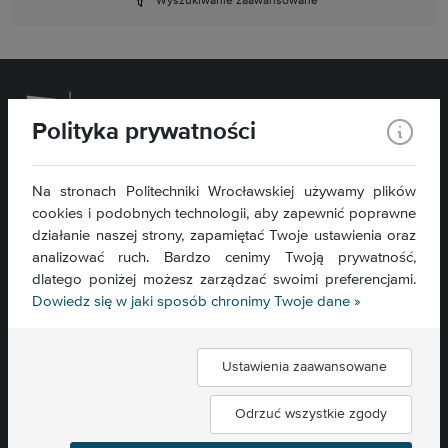
Wyszukiwanie zaawansowane
Polityka prywatności
Wydział Chemiczny
Na stronach Politechniki Wrocławskiej używamy plików
cookies i podobnych technologii, aby zapewnić poprawne
ul. C. K. Norwida 4/6
50-373 Wrocław
działanie naszej strony, zapamiętać Twoje ustawienia oraz
analizować ruch. Bardzo cenimy Twoją prywatność,
Kontakt »
dlatego poniżej możesz zarządzać swoimi preferencjami.
Mapa serwisu »
Dowiedz się w jaki sposób chronimy Twoje dane »
Deklaracja dostępności »
Ustawienia zaawansowane
Znajdź nas:
Odrzuć wszystkie zgody