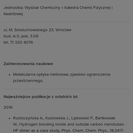
Jednostka: Wydział Chemiczny » Katedra Chemii Fizycznej i
Kwantowej
ul. M. Smoluchowskiego 23, Wrocław
bud. A-3, pok. 3.06
tel. 71 320 4076
Zainteresowania naukowe
Molekularna optyka nieliniowa; zjawisko ograniczenia
przestrzennego.
Najważniejsze publikacje z ostatnich lat
2016
Roztoczyńska A., Kozłowska J., Lipkowski P., Bartkowiak
W., Hydrogen bonding inside and outside carbon nanotubes:
HF dimer as a case study, Phys. Chem. Chem. Phys., 18:2417-