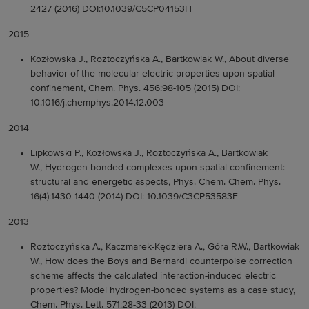
2427 (2016) DOI:10.1039/C5CP04153H
2015
Kozłowska J., Roztoczyńska A., Bartkowiak W., About diverse
behavior of the molecular electric properties upon spatial
confinement, Chem. Phys. 456:98-105 (2015) DOI:
10.1016/j.chemphys.2014.12.003
2014
Lipkowski P., Kozłowska J., Roztoczyńska A., Bartkowiak
W., Hydrogen-bonded complexes upon spatial confinement:
structural and energetic aspects, Phys. Chem. Chem. Phys.
16(4):1430-1440 (2014) DOI: 10.1039/C3CP53583E
2013
Roztoczyńska A., Kaczmarek-Kędziera A., Góra R.W., Bartkowiak
W., How does the Boys and Bernardi counterpoise correction
scheme affects the calculated interaction-induced electric
properties? Model hydrogen-bonded systems as a case study,
Chem. Phys. Lett. 571:28-33 (2013) DOI: