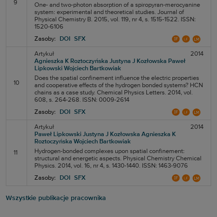
9
One- and two-photon absorption of a spiropyran-merocyanine
system: experimental and theoretical studies. Journal of
Physical Chemistry B. 2015, vol. 119, nr 4, s. 1515-1522. ISSN:
1520-6106
Zasoby:
DOI
SFX
Artykuł
2014
Agnieszka K Roztoczyńska
Justyna J Kozłowska
Paweł
Lipkowski
Wojciech Bartkowiak
Does the spatial confinement influence the electric properties
10
and cooperative effects of the hydrogen bonded systems? HCN
chains as a case study. Chemical Physics Letters. 2014, vol.
608, s. 264-268. ISSN: 0009-2614
Zasoby:
DOI
SFX
Artykuł
2014
Paweł Lipkowski
Justyna J Kozłowska
Agnieszka K
Roztoczyńska
Wojciech Bartkowiak
Hydrogen-bonded complexes upon spatial confinement:
11
structural and energetic aspects. Physical Chemistry Chemical
Physics. 2014, vol. 16, nr 4, s. 1430-1440. ISSN: 1463-9076
Zasoby:
DOI
SFX
Wszystkie publikacje pracownika