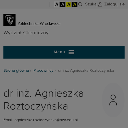
A
A
A
A
Szukaj
Zaloguj się
Wydział Chem
Wydział Chemiczny
Menu
Strona główna
Pracownicy
dr inż. Agnieszka Roztoczyńska
dr inż. Agnieszka
Roztoczyńska
Email: agnieszka.roztoczynska@pwr.edu.pl