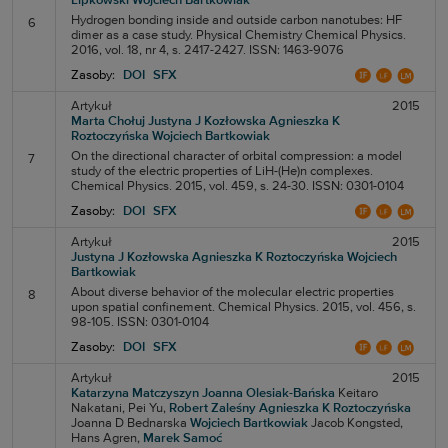
Lipkowski
Wojciech Bartkowiak
Hydrogen bonding inside and outside carbon nanotubes: HF
6
dimer as a case study. Physical Chemistry Chemical Physics.
2016, vol. 18, nr 4, s. 2417-2427. ISSN: 1463-9076
Zasoby:
DOI
SFX
Artykuł
2015
Marta Chołuj
Justyna J Kozłowska
Agnieszka K
Roztoczyńska
Wojciech Bartkowiak
On the directional character of orbital compression: a model
7
study of the electric properties of LiH-(He)n complexes.
Chemical Physics. 2015, vol. 459, s. 24-30. ISSN: 0301-0104
Zasoby:
DOI
SFX
Artykuł
2015
Justyna J Kozłowska
Agnieszka K Roztoczyńska
Wojciech
Bartkowiak
About diverse behavior of the molecular electric properties
8
upon spatial confinement. Chemical Physics. 2015, vol. 456, s.
98-105. ISSN: 0301-0104
Zasoby:
DOI
SFX
Artykuł
2015
Katarzyna Matczyszyn
Joanna Olesiak-Bańska
Keitaro
Nakatani,
Pei Yu,
Robert Zaleśny
Agnieszka K Roztoczyńska
Joanna D Bednarska
Wojciech Bartkowiak
Jacob Kongsted,
Hans Agren,
Marek Samoć