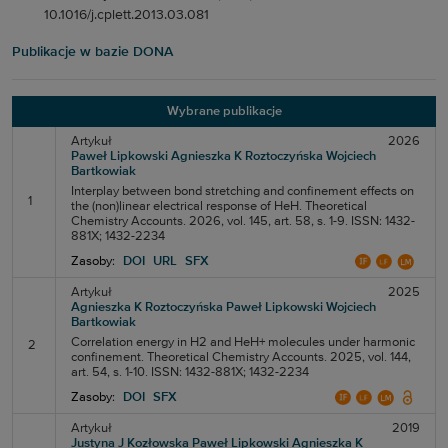
10.1016/j.cplett.2013.03.081
Publikacje w bazie DONA
Wybrane publikacje
Artykuł
2026
Paweł Lipkowski
Agnieszka K Roztoczyńska
Wojciech
Bartkowiak
Interplay between bond stretching and confinement effects on
1
the (non)linear electrical response of HeH. Theoretical
Chemistry Accounts. 2026, vol. 145, art. 58, s. 1-9. ISSN: 1432-
881X; 1432-2234
Zasoby:
DOI
URL
SFX
Artykuł
2025
Agnieszka K Roztoczyńska
Paweł Lipkowski
Wojciech
Bartkowiak
Correlation energy in H2 and HeH+ molecules under harmonic
2
confinement. Theoretical Chemistry Accounts. 2025, vol. 144,
art. 54, s. 1-10. ISSN: 1432-881X; 1432-2234
Zasoby:
DOI
SFX
Artykuł
2019
Justyna J Kozłowska
Paweł Lipkowski
Agnieszka K