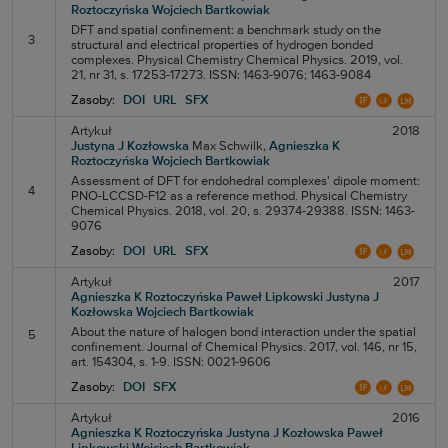
Roztoczyńska
Wojciech Bartkowiak
DFT and spatial confinement: a benchmark study on the
3
structural and electrical properties of hydrogen bonded
complexes. Physical Chemistry Chemical Physics. 2019, vol.
21, nr 31, s. 17253-17273. ISSN: 1463-9076; 1463-9084
Zasoby:
DOI
URL
SFX
Artykuł
2018
Justyna J Kozłowska
Max Schwilk,
Agnieszka K
Roztoczyńska
Wojciech Bartkowiak
Assessment of DFT for endohedral complexes' dipole moment:
4
PNO-LCCSD-F12 as a reference method. Physical Chemistry
Chemical Physics. 2018, vol. 20, s. 29374-29388. ISSN: 1463-
9076
Zasoby:
DOI
URL
SFX
Artykuł
2017
Agnieszka K Roztoczyńska
Paweł Lipkowski
Justyna J
Kozłowska
Wojciech Bartkowiak
About the nature of halogen bond interaction under the spatial
5
confinement. Journal of Chemical Physics. 2017, vol. 146, nr 15,
art. 154304, s. 1-9. ISSN: 0021-9606
Zasoby:
DOI
SFX
Artykuł
2016
Agnieszka K Roztoczyńska
Justyna J Kozłowska
Paweł