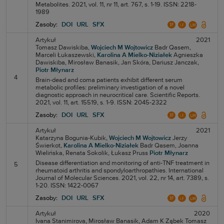
Metabolites. 2021, vol. 11, nr 11, art. 767, s. 1-19. ISSN: 2218-
1989
Zasoby:
DOI
URL
SFX
Artykuł
2021
Tomasz Dawiskiba,
Wojciech M Wojtowicz
Badr Qasem,
Marceli Łukaszewski,
Karolina A Mielko-Niziałek
Agnieszka
Dawiskiba,
Mirosław Banasik,
Jan Skóra,
Dariusz Janczak,
Piotr Młynarz
4
Brain‑dead and coma patients exhibit different serum
metabolic profiles: preliminary investigation of a novel
diagnostic approach in neurocritical care. Scientific Reports.
2021, vol. 11, art. 15519, s. 1-9. ISSN: 2045-2322
Zasoby:
DOI
URL
SFX
Artykuł
2021
Katarzyna Bogunia-Kubik,
Wojciech M Wojtowicz
Jerzy
Świerkot,
Karolina A Mielko-Niziałek
Badr Qasem,
Joanna
Wielińska,
Renata Sokolik,
Łukasz Pruss
Piotr Młynarz
Disease differentiation and monitoring of anti-TNF treatment in
5
rheumatoid arthritis and spondyloarthropathies. International
Journal of Molecular Sciences. 2021, vol. 22, nr 14, art. 7389, s.
1-20. ISSN: 1422-0067
Zasoby:
DOI
URL
SFX
Artykuł
2020
Ivana Stanimirova,
Mirosław Banasik,
Adam K Ząbek
Tomasz