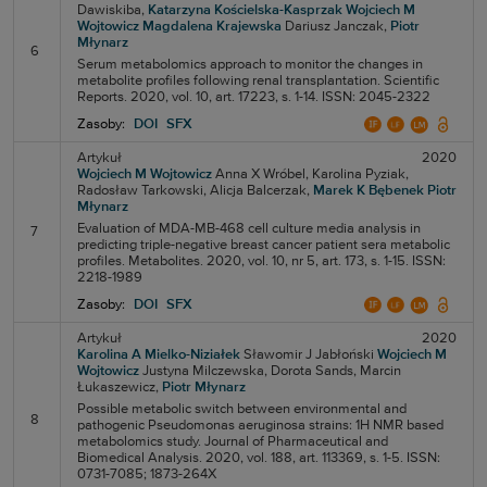
Dawiskiba,
Katarzyna Kościelska-Kasprzak
Wojciech M
Wojtowicz
Magdalena Krajewska
Dariusz Janczak,
Piotr
Młynarz
6
Serum metabolomics approach to monitor the changes in
metabolite profiles following renal transplantation. Scientific
Reports. 2020, vol. 10, art. 17223, s. 1-14. ISSN: 2045-2322
Zasoby:
DOI
SFX
Artykuł
2020
Wojciech M Wojtowicz
Anna X Wróbel,
Karolina Pyziak,
Radosław Tarkowski,
Alicja Balcerzak,
Marek K Bębenek
Piotr
Młynarz
Evaluation of MDA-MB-468 cell culture media analysis in
7
predicting triple-negative breast cancer patient sera metabolic
profiles. Metabolites. 2020, vol. 10, nr 5, art. 173, s. 1-15. ISSN:
2218-1989
Zasoby:
DOI
SFX
Artykuł
2020
Karolina A Mielko-Niziałek
Sławomir J Jabłoński
Wojciech M
Wojtowicz
Justyna Milczewska,
Dorota Sands,
Marcin
Łukaszewicz,
Piotr Młynarz
Possible metabolic switch between environmental and
8
pathogenic Pseudomonas aeruginosa strains: 1H NMR based
metabolomics study. Journal of Pharmaceutical and
Biomedical Analysis. 2020, vol. 188, art. 113369, s. 1-5. ISSN:
0731-7085; 1873-264X