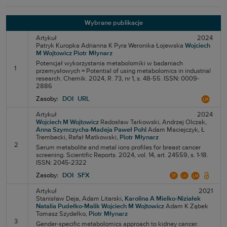
Wybrane publikacje
Artykuł
2024
Patryk Kuropka
Adrianna K Pyra
Weronika Łojewska
Wojciech
M Wojtowicz
Piotr Młynarz
Potencjał wykorzystania metabolomiki w badaniach
1
przemysłowych = Potential of using metabolomics in industrial
research. Chemik. 2024, R. 73, nr 1, s. 48-55. ISSN: 0009-
2886
Zasoby:
DOI
URL
Artykuł
2024
Wojciech M Wojtowicz
Radosław Tarkowski,
Andrzej Olczak,
Anna Szymczycha-Madeja
Paweł Pohl
Adam Maciejczyk,
Ł
Trembecki,
Rafał Matkowski,
Piotr Młynarz
2
Serum metabolite and metal ions profiles for breast cancer
screening. Scientific Reports. 2024, vol. 14, art. 24559, s. 1-18.
ISSN: 2045-2322
Zasoby:
DOI
SFX
Artykuł
2021
Stanisław Deja,
Adam Litarski,
Karolina A Mielko-Niziałek
Natalia Pudełko-Malik
Wojciech M Wojtowicz
Adam K Ząbek
Tomasz Szydełko,
Piotr Młynarz
3
Gender-specific metabolomics approach to kidney cancer.