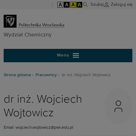
A
A
A
A
Szukaj
Zaloguj się
Wydział Chem
Wydział Chemiczny
Menu
Strona główna
Pracownicy
dr inż. Wojciech Wojtowicz
dr inż. Wojciech
Wojtowicz
Email: wojciech.wojtowicz@pwr.edu.pl