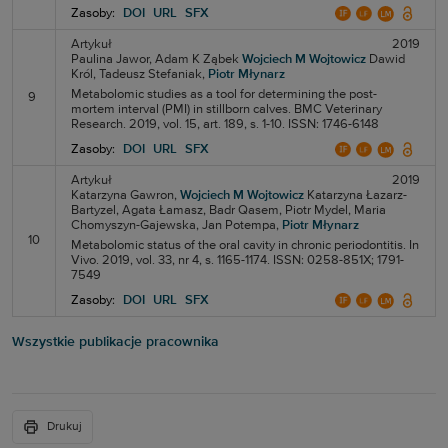
Zasoby:
DOI
URL
SFX
Artykuł
2019
Paulina Jawor,
Adam K Ząbek
Wojciech M Wojtowicz
Dawid
Król,
Tadeusz Stefaniak,
Piotr Młynarz
Metabolomic studies as a tool for determining the post-
9
mortem interval (PMI) in stillborn calves. BMC Veterinary
Research. 2019, vol. 15, art. 189, s. 1-10. ISSN: 1746-6148
Zasoby:
DOI
URL
SFX
Artykuł
2019
Katarzyna Gawron,
Wojciech M Wojtowicz
Katarzyna Łazarz-
Bartyzel,
Agata Łamasz,
Badr Qasem,
Piotr Mydel,
Maria
Chomyszyn-Gajewska,
Jan Potempa,
Piotr Młynarz
10
Metabolomic status of the oral cavity in chronic periodontitis. In
Vivo. 2019, vol. 33, nr 4, s. 1165-1174. ISSN: 0258-851X; 1791-
7549
Zasoby:
DOI
URL
SFX
Wszystkie publikacje pracownika
Drukuj