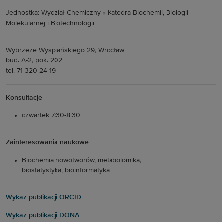
Jednostka: Wydział Chemiczny » Katedra Biochemii, Biologii
Molekularnej i Biotechnologii
Wybrzeże Wyspiańskiego 29, Wrocław
bud. A-2, pok. 202
tel. 71 320 24 19
Konsultacje
czwartek 7:30-8:30
Zainteresowania naukowe
Biochemia nowotworów, metabolomika,
biostatystyka, bioinformatyka
Wykaz publikacji ORCID
Wykaz publikacji DONA