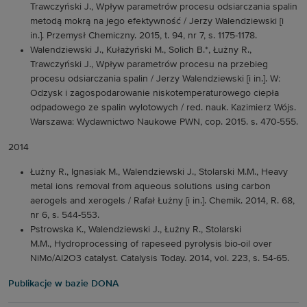
Trawczyński J., Wpływ parametrów procesu odsiarczania spalin
metodą mokrą na jego efektywność / Jerzy Walendziewski [i
in.]. Przemysł Chemiczny. 2015, t. 94, nr 7, s. 1175-1178.
Walendziewski J., Kułażyński M., Solich B.*, Łużny R.,
Trawczyński J., Wpływ parametrów procesu na przebieg
procesu odsiarczania spalin / Jerzy Walendziewski [i in.]. W:
Odzysk i zagospodarowanie niskotemperaturowego ciepła
odpadowego ze spalin wylotowych / red. nauk. Kazimierz Wójs.
Warszawa: Wydawnictwo Naukowe PWN, cop. 2015. s. 470-555.
2014
Łużny R., Ignasiak M., Walendziewski J., Stolarski M.M., Heavy
metal ions removal from aqueous solutions using carbon
aerogels and xerogels / Rafał Łużny [i in.]. Chemik. 2014, R. 68,
nr 6, s. 544-553.
Pstrowska K., Walendziewski J., Łużny R., Stolarski
M.M., Hydroprocessing of rapeseed pyrolysis bio-oil over
NiMo/Al2O3 catalyst. Catalysis Today. 2014, vol. 223, s. 54-65.
Publikacje w bazie DONA