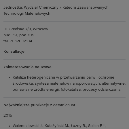
Jednostka: Wydział Chemiczny » Katedra Zaawansowanych
Technologii Materiałowych
ul. Gdańska 7/9, Wrocław
bud. F-1, pok. 109
tel. 71 320 6504
Konsultacje
Zainteresowania naukowe
Kataliza heterogeniczna w przetwarzaniu paliw i ochronie
środowiska; synteza materiałów nanoporowatych; alternatywne,
odnawialne źródła energii; fotokataliza; procesy odsiarczania.
Najważniejsze publikacje z ostatnich lat
2015
Walendziewski J., Kułażyński M., Łużny R., Solich B.*,