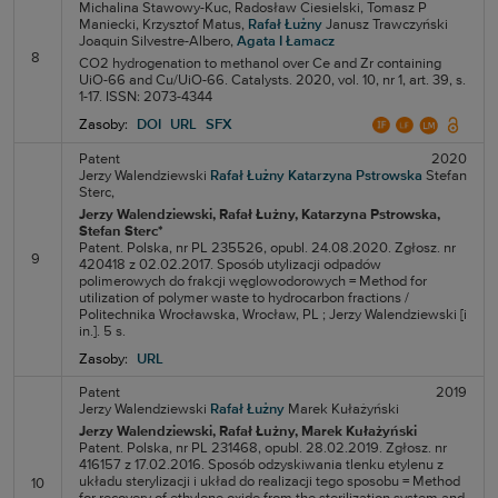
Michalina Stawowy-Kuc,
Radosław Ciesielski,
Tomasz P
Maniecki,
Krzysztof Matus,
Rafał Łużny
Janusz Trawczyński
Joaquin Silvestre-Albero,
Agata I Łamacz
8
CO2 hydrogenation to methanol over Ce and Zr containing
UiO-66 and Cu/UiO-66. Catalysts. 2020, vol. 10, nr 1, art. 39, s.
1-17. ISSN: 2073-4344
Zasoby:
DOI
URL
SFX
Patent
2020
Jerzy Walendziewski
Rafał Łużny
Katarzyna Pstrowska
Stefan
Sterc,
Jerzy Walendziewski
, Rafał Łużny
, Katarzyna Pstrowska
,
Stefan Sterc*
Patent. Polska, nr PL 235526, opubl. 24.08.2020. Zgłosz. nr
9
420418 z 02.02.2017. Sposób utylizacji odpadów
polimerowych do frakcji węglowodorowych = Method for
utilization of polymer waste to hydrocarbon fractions /
Politechnika Wrocławska, Wrocław, PL ; Jerzy Walendziewski [i
in.]. 5 s.
Zasoby:
URL
Patent
2019
Jerzy Walendziewski
Rafał Łużny
Marek Kułażyński
Jerzy Walendziewski
, Rafał Łużny
, Marek Kułażyński
Patent. Polska, nr PL 231468, opubl. 28.02.2019. Zgłosz. nr
416157 z 17.02.2016. Sposób odzyskiwania tlenku etylenu z
układu sterylizacji i układ do realizacji tego sposobu = Method
10