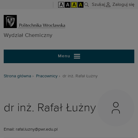
A
A
A
A
Szukaj
Zaloguj się
Wydział Chem
Wydział Chemiczny
Menu
Strona główna
Pracownicy
dr inż. Rafał Łużny
dr inż. Rafał Łużny
Email: rafal.luzny@pwr.edu.pl