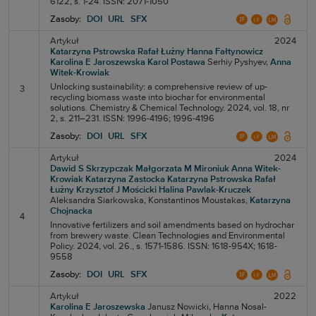
6122, s. 1-24. ISSN: 2071-1050
Zasoby:
DOI
URL
SFX
Artykuł
2024
Katarzyna Pstrowska
Rafał Łużny
Hanna Fałtynowicz
Karolina E Jaroszewska
Karol Postawa
Serhiy Pyshyev,
Anna
Witek-Krowiak
Unlocking sustainability: a comprehensive review of up-
3
recycling biomass waste into biochar for environmental
solutions. Chemistry & Chemical Technology. 2024, vol. 18, nr
2, s. 211–231. ISSN: 1996-4196; 1996-4196
Zasoby:
DOI
URL
SFX
Artykuł
2024
Dawid S Skrzypczak
Małgorzata M Mironiuk
Anna Witek-
Krowiak
Katarzyna Zastocka
Katarzyna Pstrowska
Rafał
Łużny
Krzysztof J Mościcki
Halina Pawlak-Kruczek
Aleksandra Siarkowska,
Konstantinos Moustakas,
Katarzyna
Chojnacka
4
Innovative fertilizers and soil amendments based on hydrochar
from brewery waste. Clean Technologies and Environmental
Policy. 2024, vol. 26., s. 1571-1586. ISSN: 1618-954X; 1618-
9558
Zasoby:
DOI
URL
SFX
Artykuł
2022
Karolina E Jaroszewska
Janusz Nowicki,
Hanna Nosal-