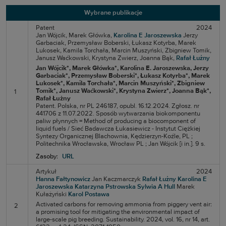
Wybrane publikacje
Patent
2024
Jan Wójcik,
Marek Główka,
Karolina E Jaroszewska
Jerzy
Garbaciak,
Przemysław Boberski,
Łukasz Kotyrba,
Marek
Lukosek,
Kamila Torchała,
Marcin Muszyński,
Zbigniew Tomik,
Janusz Waćkowski,
Krystyna Zwierz,
Joanna Bąk,
Rafał Łużny
Jan Wójcik*
, Marek Główka*
, Karolina E. Jaroszewska
, Jerzy
Garbaciak*
, Przemysław Boberski*
, Łukasz Kotyrba*
, Marek
Lukosek*
, Kamila Torchała*
, Marcin Muszyński*
, Zbigniew
Tomik*
, Janusz Waćkowski*
, Krystyna Zwierz*
, Joanna Bąk*
,
1
Rafał Łużny
Patent. Polska, nr PL 246187, opubl. 16.12.2024. Zgłosz. nr
441706 z 11.07.2022. Sposób wytwarzania biokomponentu
paliw płynnych = Method of producing a biocomponent of
liquid fuels / Sieć Badawcza Łukasiewicz - Instytut Ciężkiej
Syntezy Organicznej Blachownia, Kędzierzyn-Koźle, PL ;
Politechnika Wrocławska, Wrocław PL ; Jan Wójcik [i in.]. 9 s.
Zasoby:
URL
Artykuł
2024
Hanna Fałtynowicz
Jan Kaczmarczyk
Rafał Łużny
Karolina E
Jaroszewska
Katarzyna Pstrowska
Sylwia A Hull
Marek
Kułażyński
Karol Postawa
Activated carbons for removing ammonia from piggery vent air:
2
a promising tool for mitigating the environmental impact of
large-scale pig breeding. Sustainability. 2024, vol. 16, nr 14, art.