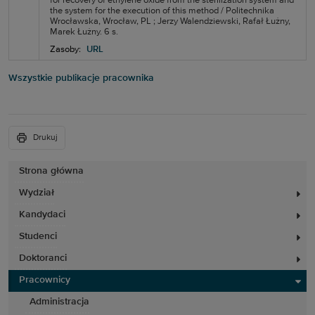
for recovery of ethylene oxide from the sterilization system and
the system for the execution of this method / Politechnika
Wrocławska, Wrocław, PL ; Jerzy Walendziewski, Rafał Łużny,
Marek Łużny. 6 s.
Zasoby:
URL
Wszystkie publikacje pracownika
Drukuj
Strona główna
Wydział
Kandydaci
Studenci
Doktoranci
Pracownicy
Administracja