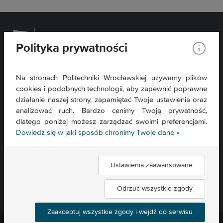
Polityka prywatności
Wydział Chemiczny
Na stronach Politechniki Wrocławskiej używamy plików
cookies i podobnych technologii, aby zapewnić poprawne
ul. C. K. Norwida 4/6
50-373 Wrocław
działanie naszej strony, zapamiętać Twoje ustawienia oraz
analizować ruch. Bardzo cenimy Twoją prywatność,
Kontakt »
dlatego poniżej możesz zarządzać swoimi preferencjami.
Mapa serwisu »
Dowiedz się w jaki sposób chronimy Twoje dane »
Deklaracja dostępności »
Ustawienia zaawansowane
Znajdź nas:
Odrzuć wszystkie zgody
Zaakceptuj wszystkie zgody i wejdź do serwisu