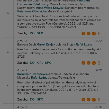
Kovalenko,
Jolanta Grzechowiak-Milewska
Katarzyna
Pstrowska
Rafał Łużny
Marek Lewandowski,
Jan
Kaczmarczyk
Anna Witek-Krowiak
Konstantinos Moustakas,
Katarzyna Chojnacka
Marek Kułażyński
5
Selected acid and basic functionalized ordered mesoporous
materials as solid catalysts for transesterification of canola oil:
a comparative study. Fuel (Guildford). 2022, vol. 325, art.
124902, s. 1-13. ISSN: 0016-2361; 1873-7153
Zasoby:
DOI
SFX
Artykuł
2022
Barbara Dach
Marek Bryjak
Jolanta Bryjak
Rafał Łużny
New boron selective sorbents for sorption – membrane hybrid
6
system. Polimery. 2022, vol. 67, nr 4, s. 158-161. ISSN: 0032-
2725
Zasoby:
DOI
URL
SFX
Artykuł
2021
Karolina E Jaroszewska
Monika Fedyna,
Aleksandra
Masalska
Rafał Łużny
Janusz Trawczyński
Promotional effect of pd addition on the catalytic activity of
7
composite pt-pd/alsba-15–β catalyst for enhanced n-heptane
hydroisomerization. Catalysts. 2021, vol. 11, nr 3, art. 377, s. 1-
22. ISSN: 2073-4344
Zasoby:
DOI
SFX
Artykuł
2020