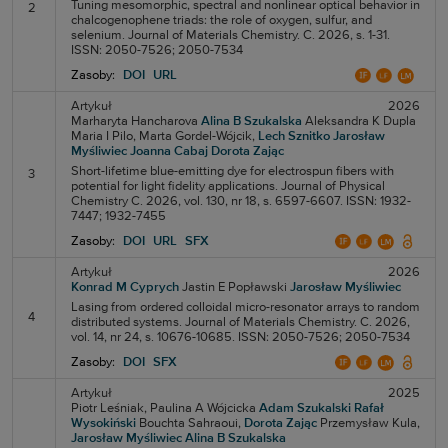
Tuning mesomorphic, spectral and nonlinear optical behavior in
2
chalcogenophene triads: the role of oxygen, sulfur, and
selenium. Journal of Materials Chemistry. C. 2026, s. 1-31.
ISSN: 2050-7526; 2050-7534
Zasoby:
DOI
URL
Artykuł
2026
Marharyta Hancharova
Alina B Szukalska
Aleksandra K Dupla
Maria I Pilo,
Marta Gordel-Wójcik,
Lech Sznitko
Jarosław
Myśliwiec
Joanna Cabaj
Dorota Zając
Short-lifetime blue-emitting dye for electrospun fibers with
3
potential for light fidelity applications. Journal of Physical
Chemistry C. 2026, vol. 130, nr 18, s. 6597-6607. ISSN: 1932-
7447; 1932-7455
Zasoby:
DOI
URL
SFX
Artykuł
2026
Konrad M Cyprych
Jastin E Popławski
Jarosław Myśliwiec
Lasing from ordered colloidal micro-resonator arrays to random
4
distributed systems. Journal of Materials Chemistry. C. 2026,
vol. 14, nr 24, s. 10676-10685. ISSN: 2050-7526; 2050-7534
Zasoby:
DOI
SFX
Artykuł
2025
Piotr Leśniak,
Paulina A Wójcicka
Adam Szukalski
Rafał
Wysokiński
Bouchta Sahraoui,
Dorota Zając
Przemysław Kula,
Jarosław Myśliwiec
Alina B Szukalska