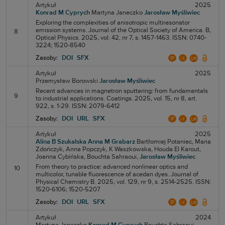
Artykuł
2025
Konrad M Cyprych
Martyna Janeczko
Jarosław Myśliwiec
Exploring the complexities of anisotropic multiresonator
emission systems. Journal of the Optical Society of America. B,
8
Optical Physics. 2025, vol. 42, nr 7, s. 1457-1463. ISSN: 0740-
3224; 1520-8540
Zasoby:
DOI
SFX
Artykuł
2025
Przemysław Borowski
Jarosław Myśliwiec
Recent advances in magnetron sputtering: from fundamentals
9
to industrial applications. Coatings. 2025, vol. 15, nr 8, art.
922, s. 1-29. ISSN: 2079-6412
Zasoby:
DOI
URL
SFX
Artykuł
2025
Alina B Szukalska
Anna M Grabarz
Bartłomiej Potaniec,
Maria
Zdończyk,
Anna Popczyk,
K Waszkowska,
Houda El Karout,
Joanna Cybińska,
Bouchta Sahraoui,
Jarosław Myśliwiec
From theory to practice: advanced nonlinear optics and
10
multicolor, tunable fluorescence of acedan dyes. Journal of
Physical Chemistry B. 2025, vol. 129, nr 9, s. 2514-2525. ISSN:
1520-6106; 1520-5207
Zasoby:
DOI
URL
SFX
Artykuł
2024