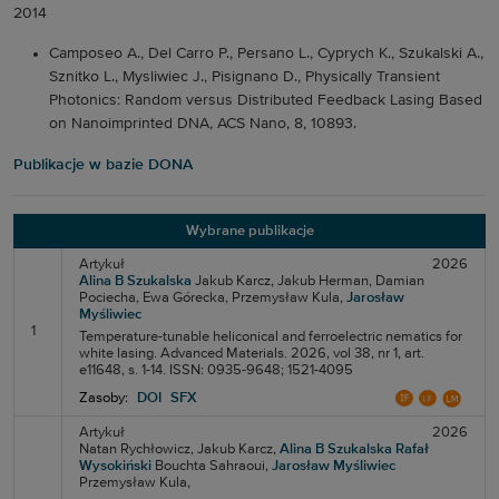
2014
Camposeo A., Del Carro P., Persano L., Cyprych K., Szukalski A.,
Sznitko L., Mysliwiec J., Pisignano D.,
Physically Transient
Photonics: Random versus Distributed Feedback Lasing Based
on Nanoimprinted DNA, ACS Nano, 8, 10893.
Publikacje w bazie DONA
Wybrane publikacje
Artykuł
2026
Alina B Szukalska
Jakub Karcz,
Jakub Herman,
Damian
Pociecha,
Ewa Górecka,
Przemysław Kula,
Jarosław
Myśliwiec
1
Temperature-tunable heliconical and ferroelectric nematics for
white lasing. Advanced Materials. 2026, vol 38, nr 1, art.
e11648, s. 1-14. ISSN: 0935-9648; 1521-4095
Zasoby:
DOI
SFX
Artykuł
2026
Natan Rychłowicz,
Jakub Karcz,
Alina B Szukalska
Rafał
Wysokiński
Bouchta Sahraoui,
Jarosław Myśliwiec
Przemysław Kula,