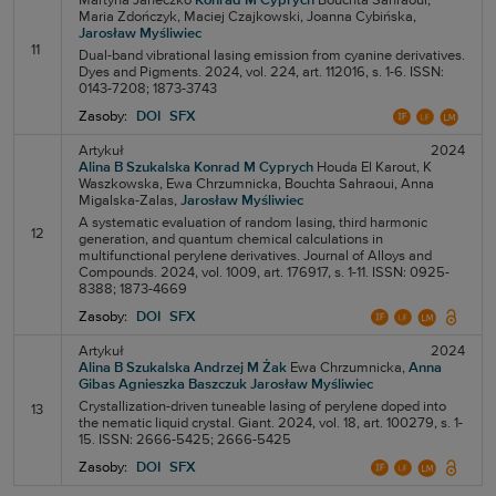
Martyna Janeczko
Konrad M Cyprych
Bouchta Sahraoui,
Maria Zdończyk,
Maciej Czajkowski,
Joanna Cybińska,
Jarosław Myśliwiec
11
Dual-band vibrational lasing emission from cyanine derivatives.
Dyes and Pigments. 2024, vol. 224, art. 112016, s. 1-6. ISSN:
0143-7208; 1873-3743
Zasoby:
DOI
SFX
Artykuł
2024
Alina B Szukalska
Konrad M Cyprych
Houda El Karout,
K
Waszkowska,
Ewa Chrzumnicka,
Bouchta Sahraoui,
Anna
Migalska-Zalas,
Jarosław Myśliwiec
A systematic evaluation of random lasing, third harmonic
12
generation, and quantum chemical calculations in
multifunctional perylene derivatives. Journal of Alloys and
Compounds. 2024, vol. 1009, art. 176917, s. 1-11. ISSN: 0925-
8388; 1873-4669
Zasoby:
DOI
SFX
Artykuł
2024
Alina B Szukalska
Andrzej M Żak
Ewa Chrzumnicka,
Anna
Gibas
Agnieszka Baszczuk
Jarosław Myśliwiec
Crystallization-driven tuneable lasing of perylene doped into
13
the nematic liquid crystal. Giant. 2024, vol. 18, art. 100279, s. 1-
15. ISSN: 2666-5425; 2666-5425
Zasoby:
DOI
SFX