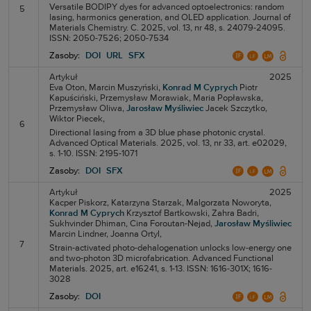
Versatile BODIPY dyes for advanced optoelectronics: random
5
lasing, harmonics generation, and OLED application. Journal of
Materials Chemistry. C. 2025, vol. 13, nr 48, s. 24079-24095.
ISSN: 2050-7526; 2050-7534
Zasoby:
DOI
URL
SFX
Artykuł
2025
Eva Oton,
Marcin Muszyński,
Konrad M Cyprych
Piotr
Kapuściński,
Przemysław Morawiak,
Maria Popławska,
Przemysław Oliwa,
Jarosław Myśliwiec
Jacek Szczytko,
Wiktor Piecek,
6
Directional lasing from a 3D blue phase photonic crystal.
Advanced Optical Materials. 2025, vol. 13, nr 33, art. e02029,
s. 1-10. ISSN: 2195-1071
Zasoby:
DOI
SFX
Artykuł
2025
Kacper Piskorz,
Katarzyna Starzak,
Malgorzata Noworyta,
Konrad M Cyprych
Krzysztof Bartkowski,
Zahra Badri,
Sukhvinder Dhiman,
Cina Foroutan-Nejad,
Jarosław Myśliwiec
Marcin Lindner,
Joanna Ortyl,
7
Strain-activated photo-dehalogenation unlocks low-energy one
and two-photon 3D microfabrication. Advanced Functional
Materials. 2025, art. e16241, s. 1-13. ISSN: 1616-301X; 1616-
3028
Zasoby:
DOI