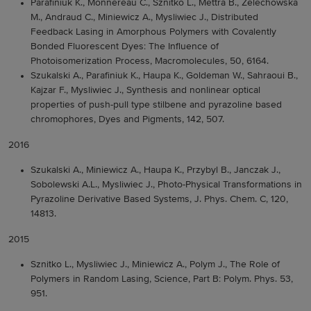
Parafiniuk K., Monnereau C., Sznitko L., Mettra B., Zelechowska
M., Andraud C., Miniewicz A., Mysliwiec J.,
Distributed
Feedback Lasing in Amorphous Polymers with Covalently
Bonded Fluorescent Dyes: The Influence of
Photoisomerization Process, Macromolecules, 50, 6164.
Szukalski A., Parafiniuk K., Haupa K., Goldeman W., Sahraoui B.,
Kajzar F., Mysliwiec J., Synthesis and nonlinear optical
properties of push-pull type stilbene and pyrazoline based
chromophores, Dyes and Pigments, 142, 507.
2016
Szukalski A., Miniewicz A., Haupa K., Przybyl B., Janczak J.,
Sobolewski A.L., Mysliwiec J.,
Photo-Physical Transformations in
Pyrazoline Derivative Based Systems, J. Phys. Chem. C, 120,
14813.
2015
Sznitko L., Mysliwiec J., Miniewicz A., Polym J.,
The Role of
Polymers in Random Lasing, Science, Part B: Polym. Phys. 53,
951.