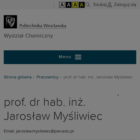
A
A
A
A
Szukaj
Zaloguj się
Wydział Chem
Wydział Chemiczny
Menu
Strona główna
Pracownicy
prof. dr hab. inż. Jarosław Myśliwiec
prof. dr hab. inż.
Jarosław Myśliwiec
Email: jaroslaw.mysliwiec@pwr.edu.pl