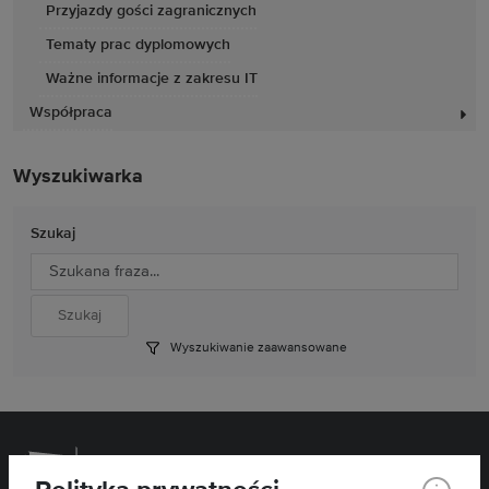
Przyjazdy gości zagranicznych
Tematy prac dyplomowych
Ważne informacje z zakresu IT
Współpraca
Wyszukiwarka
Szukaj
Wyszukiwanie zaawansowane