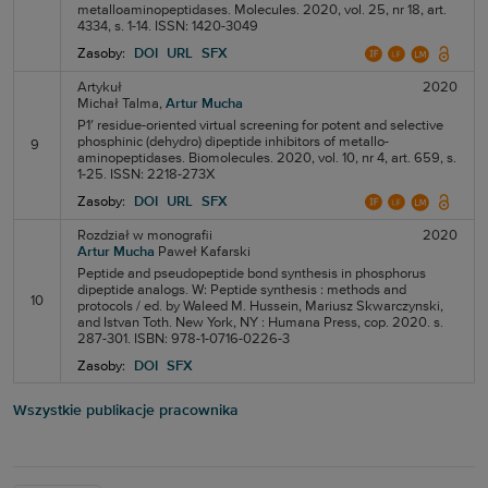
metalloaminopeptidases. Molecules. 2020, vol. 25, nr 18, art.
4334, s. 1-14. ISSN: 1420-3049
Zasoby:
DOI
URL
SFX
Artykuł
2020
Michał Talma,
Artur Mucha
P1′ residue-oriented virtual screening for potent and selective
phosphinic (dehydro) dipeptide inhibitors of metallo-
9
aminopeptidases. Biomolecules. 2020, vol. 10, nr 4, art. 659, s.
1-25. ISSN: 2218-273X
Zasoby:
DOI
URL
SFX
Rozdział w monografii
2020
Artur Mucha
Paweł Kafarski
Peptide and pseudopeptide bond synthesis in phosphorus
dipeptide analogs. W: Peptide synthesis : methods and
10
protocols / ed. by Waleed M. Hussein, Mariusz Skwarczynski,
and Istvan Toth. New York, NY : Humana Press, cop. 2020. s.
287-301. ISBN: 978-1-0716-0226-3
Zasoby:
DOI
SFX
Wszystkie publikacje pracownika