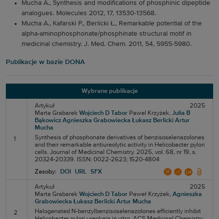
Mucha A., Synthesis and modifications of phosphinic dipeptide
analogues. Molecules 2012, 17, 13530-13568.
Mucha A., Kafarski P., Berlicki Ł., Remarkable potential of the
alpha-aminophosphonate/phosphinate structural motif in
medicinal chemistry. J. Med. Chem. 2011, 54, 5955-5980.
Publikacje w bazie DONA
Wybrane publikacje
Artykuł
2025
Marta Grabarek
Wojciech D Tabor
Pawel Krzyżek,
Julia B
Bąkowicz
Agnieszka Grabowiecka
Łukasz Berlicki
Artur
Mucha
Synthesis of phosphonate derivatives of benzisoselenazolones
1
and their remarkable antiureolytic activity in Helicobacter pylori
cells. Journal of Medicinal Chemistry. 2025, vol. 68, nr 19, s.
20324-20339. ISSN: 0022-2623; 1520-4804
Zasoby:
DOI
URL
SFX
Artykuł
2025
Marta Grabarek
Wojciech D Tabor
Paweł Krzyżek,
Agnieszka
Grabowiecka
Łukasz Berlicki
Artur Mucha
Halogenated N-benzylbenzisoselenazolones efficiently inhibit
2
Helicobacter pylori ureolysis in vitro. ACS Medicinal Chemistry