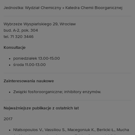
Jednostka: Wydział Chemiczny » Katedra Chemii Bioorganicznej
Wybrzeże Wyspiańskiego 29, Wrocław
bud. A-2, pok. 304
tel. 71 320 3446
Konsultacje
poniedziałek 13.00-15.00
środa 11.00-13.00
Zainteresowania naukowe
Związki fosforoorganiczne; inhibitory enzymów.
Najważniejsze publikacje z ostatnich lat
2017
Ntatsopoulos V., Vassiliou S., Macegoniuk K., Berlicki Ł., Mucha