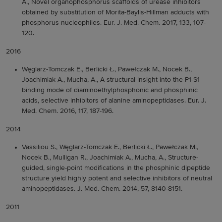
A., Novel organophosphorus scaffolds of urease inhibitors
obtained by substitution of Morita-Baylis-Hillman adducts with
phosphorus nucleophiles. Eur. J. Med. Chem. 2017, 133, 107-
120.
2016
Węglarz-Tomczak E., Berlicki Ł., Pawełczak M., Nocek B.,
Joachimiak A., Mucha, A., A structural insight into the P1-S1
binding mode of diaminoethylphosphonic and phosphinic
acids, selective inhibitors of alanine aminopeptidases. Eur. J.
Med. Chem. 2016, 117, 187-196.
2014
Vassiliou S., Węglarz-Tomczak E., Berlicki Ł., Pawełczak M.,
Nocek B., Mulligan R., Joachimiak A., Mucha, A., Structure-
guided, single-point modifications in the phosphinic dipeptide
structure yield highly potent and selective inhibitors of neutral
aminopeptidases. J. Med. Chem. 2014, 57, 8140-8151.
2011