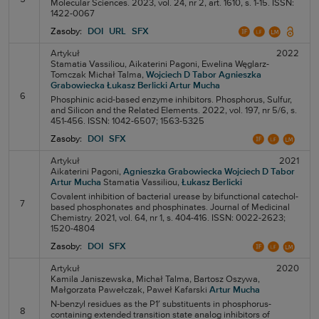
Molecular Sciences. 2023, vol. 24, nr 2, art. 1610, s. 1-15. ISSN:
1422-0067
Zasoby:
DOI
URL
SFX
Artykuł
2022
Stamatia Vassiliou,
Aikaterini Pagoni,
Ewelina Węglarz-
Tomczak
Michał Talma,
Wojciech D Tabor
Agnieszka
Grabowiecka
Łukasz Berlicki
Artur Mucha
6
Phosphinic acid-based enzyme inhibitors. Phosphorus, Sulfur,
and Silicon and the Related Elements. 2022, vol. 197, nr 5/6, s.
451-456. ISSN: 1042-6507; 1563-5325
Zasoby:
DOI
SFX
Artykuł
2021
Aikaterini Pagoni,
Agnieszka Grabowiecka
Wojciech D Tabor
Artur Mucha
Stamatia Vassiliou,
Łukasz Berlicki
Covalent inhibition of bacterial urease by bifunctional catechol-
7
based phosphonates and phosphinates. Journal of Medicinal
Chemistry. 2021, vol. 64, nr 1, s. 404-416. ISSN: 0022-2623;
1520-4804
Zasoby:
DOI
SFX
Artykuł
2020
Kamila Janiszewska,
Michał Talma,
Bartosz Oszywa,
Małgorzata Pawełczak,
Paweł Kafarski
Artur Mucha
N-benzyl residues as the P1′ substituents in phosphorus-
8
containing extended transition state analog inhibitors of