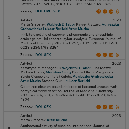
Letters. 2025, vol. 16, nr 4, s. 675-680. ISSN: 1948-5875
Zasoby:
DOI
URL
SFX
Artykuł
2023
Marta Grabarek
Wojciech D Tabor
Paweł Krzyżek,
Agnieszka
Grabowiecka
Łukasz Berlicki
Artur Mucha
Inhibitory activity of catecholic phosphonic and phosphinic
3
acids against Helicobacter pylori ureolysis. European Journal of
Medicinal Chemistry. 2023, vol. 257, art. 115528, s. 1-11. ISSN:
0223-5234; 1768-3254
Zasoby:
DOI
SFX
Artykuł
2023
Katarzyna M Macegoniuk
Wojciech D Tabor
Luca Mazzei,
Michele Cianci,
Mirosław Giurg
Kamila Olech,
Małgorzata
Burda-Grabowska,
Rafał Kaleta,
Agnieszka Grabowiecka
Artur Mucha
Stefano Ciurli,
Łukasz Berlicki
4
Optimized ebselen-based inhibitors of bacterial ureases with
nontypical mode of action. Journal of Medicinal Chemistry.
2023, vol. 66, nr 3, s. 2054-2063. ISSN: 0022-2623; 1520-
4804
Zasoby:
DOI
SFX
Artykuł
2023
Marta Grabarek
Artur Mucha
Antibacterial activity of ebselen. International Journal of
5