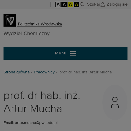
A
A
A
A
Szukaj
Zaloguj się
Wydział Chem
Wydział Chemiczny
Menu
Strona główna
Pracownicy
prof. dr hab. inż. Artur Mucha
prof. dr hab. inż.
Artur Mucha
Email: artur.mucha@pwr.edu.pl