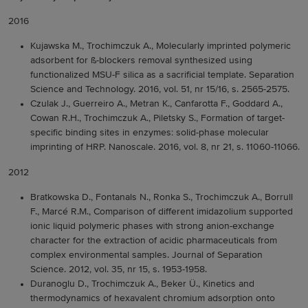
2016
Kujawska M., Trochimczuk A., Molecularly imprinted polymeric
adsorbent for ß-blockers removal synthesized using
functionalized MSU-F silica as a sacrificial template. Separation
Science and Technology. 2016, vol. 51, nr 15/16, s. 2565-2575.
Czulak J., Guerreiro A., Metran K., Canfarotta F., Goddard A.,
Cowan R.H., Trochimczuk A., Piletsky S., Formation of target-
specific binding sites in enzymes: solid-phase molecular
imprinting of HRP. Nanoscale. 2016, vol. 8, nr 21, s. 11060-11066.
2012
Bratkowska D., Fontanals N., Ronka S., Trochimczuk A., Borrull
F., Marcé R.M., Comparison of different imidazolium supported
ionic liquid polymeric phases with strong anion-exchange
character for the extraction of acidic pharmaceuticals from
complex environmental samples. Journal of Separation
Science. 2012, vol. 35, nr 15, s. 1953-1958.
Duranoglu D., Trochimczuk A., Beker Ü., Kinetics and
thermodynamics of hexavalent chromium adsorption onto