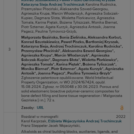
Konrad Szustakiewicz
Paweł Piszko
Bartłomiej Kryszak
Katarzyna Sieja
Andrzej Trochimczuk
Karolina Rudnicka,
Przemysław Płociński,
Aleksandra Szwed-Georgiou,
Agnieszka Krupa,
Marcin Włodarczyk,
Agnieszka Sobczak-
Kupiec,
Dagmara Słota,
Wioletta Florkiewicz,
Agnieszka
Tomala,
Karina Piętak,
Bożena Tyliszczak,
Monika Biernat,
Piotr Szterner,
Agata Kurzyk,
Agnieszka Antosik,
Joanna
Pagacz,
Paulina Tymowicz-Grzyb,
Małgorzata Gazińska
, Sonia Zielińska
, Aleksandra Korbut
,
Konrad Szustakiewicz
, Paweł Piszko
, Bartłomiej Kryszak
,
Katarzyna Sieja
, Andrzej Trochimczuk
, Karolina Rudnicka*
,
3
Przemysław Płociński*
, Aleksandra Szwed-Georgiou*
,
Agnieszka Krupa*
, Marcin Włodarczyk*
, Agnieszka
Sobczak-Kupiec*
, Dagmara Słota*
, Wioletta Florkiewicz*
,
Agnieszka Tomala*
, Karina Piętak*
, Bożena Tyliszczak*
,
Monika Biernat*
, Piotr Szterner*
, Agata Kurzyk*
, Agnieszka
Antosik*
, Joanna Pagacz*
, Paulina Tymowicz-Grzyb*
Zgłoszenie patentowe opublikowane. World Intellectual
Property Organization, nr WO 2024/167424, opubl.
15.08.2024. Zgłosz. nr 050048 z 30.06.2023. Porous and
solid elastomeric bioactive polymer-ceramic composites for
bone defect filling and bone tissue regeneration / Małgorzata
Gazińska [i in.]. 72 s.
Zasoby:
URL
Rozdział w monografii
2022
Karol Kacprzak,
Elżbieta Wojaczyńska
Andrzej Trochimczuk
Franz Steppeler
Jacek Wojaczyński,
Alkaloids as chiral building blocks, auxiliaries, ligands, and