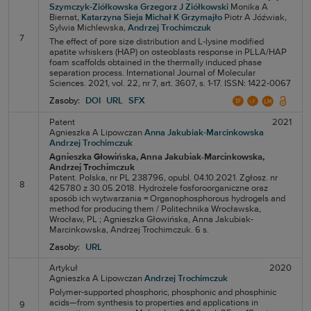
Szymczyk-Ziółkowska
Grzegorz J Ziółkowski
Monika A
Biernat,
Katarzyna Sieja
Michał K Grzymajło
Piotr A Jóźwiak,
Sylwia Michlewska,
Andrzej Trochimczuk
7
The effect of pore size distribution and L‐lysine modified
apatite whiskers (HAP) on osteoblasts response in PLLA/HAP
foam scaffolds obtained in the thermally induced phase
separation process. International Journal of Molecular
Sciences. 2021, vol. 22, nr 7, art. 3607, s. 1-17. ISSN: 1422-0067
Zasoby:
DOI
URL
SFX
Patent
2021
Agnieszka A Lipowczan
Anna Jakubiak-Marcinkowska
Andrzej Trochimczuk
Agnieszka Głowińska
, Anna Jakubiak-Marcinkowska
,
Andrzej Trochimczuk
Patent. Polska, nr PL 238796, opubl. 04.10.2021. Zgłosz. nr
8
425780 z 30.05.2018. Hydrożele fosforoorganiczne oraz
sposób ich wytwarzania = Organophosphorous hydrogels and
method for producing them / Politechnika Wrocławska,
Wrocław, PL ; Agnieszka Głowińska, Anna Jakubiak-
Marcinkowska, Andrzej Trochimczuk. 6 s.
Zasoby:
URL
Artykuł
2020
Agnieszka A Lipowczan
Andrzej Trochimczuk
Polymer-supported phosphoric, phosphonic and phosphinic
acids—from synthesis to properties and applications in
9