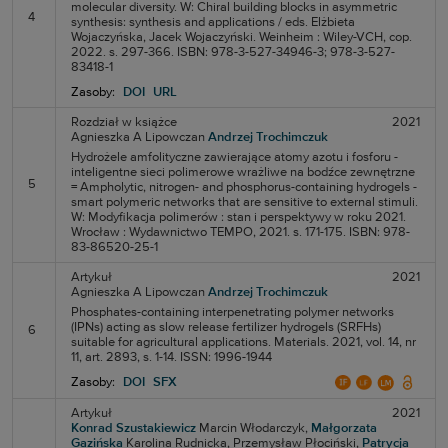
molecular diversity. W: Chiral building blocks in asymmetric
4
synthesis: synthesis and applications / eds. Elżbieta
Wojaczyńska, Jacek Wojaczyński. Weinheim : Wiley-VCH, cop.
2022. s. 297-366. ISBN: 978-3-527-34946-3; 978-3-527-
83418-1
Zasoby:
DOI
URL
Rozdział w książce
2021
Agnieszka A Lipowczan
Andrzej Trochimczuk
Hydrożele amfolityczne zawierające atomy azotu i fosforu -
inteligentne sieci polimerowe wrażliwe na bodźce zewnętrzne
5
= Ampholytic, nitrogen- and phosphorus-containing hydrogels -
smart polymeric networks that are sensitive to external stimuli.
W: Modyfikacja polimerów : stan i perspektywy w roku 2021.
Wrocław : Wydawnictwo TEMPO, 2021. s. 171-175. ISBN: 978-
83-86520-25-1
Artykuł
2021
Agnieszka A Lipowczan
Andrzej Trochimczuk
Phosphates-containing interpenetrating polymer networks
(IPNs) acting as slow release fertilizer hydrogels (SRFHs)
6
suitable for agricultural applications. Materials. 2021, vol. 14, nr
11, art. 2893, s. 1-14. ISSN: 1996-1944
Zasoby:
DOI
SFX
Artykuł
2021
Konrad Szustakiewicz
Marcin Włodarczyk,
Małgorzata
Gazińska
Karolina Rudnicka,
Przemysław Płociński,
Patrycja