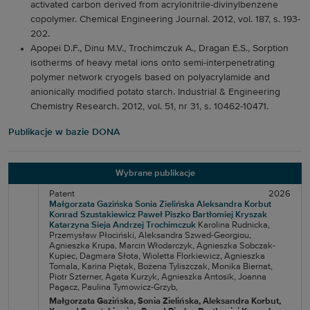
activated carbon derived from acrylonitrile-divinylbenzene
copolymer. Chemical Engineering Journal. 2012, vol. 187, s. 193-
202.
Apopei D.F., Dinu M.V., Trochimczuk A., Dragan E.S., Sorption
isotherms of heavy metal ions onto semi-interpenetrating
polymer network cryogels based on polyacrylamide and
anionically modified potato starch. Industrial & Engineering
Chemistry Research. 2012, vol. 51, nr 31, s. 10462-10471.
Publikacje w bazie DONA
Wybrane publikacje
Patent
2026
Małgorzata Gazińska
Sonia Zielińska
Aleksandra Korbut
Konrad Szustakiewicz
Paweł Piszko
Bartłomiej Kryszak
Katarzyna Sieja
Andrzej Trochimczuk
Karolina Rudnicka,
Przemysław Płociński,
Aleksandra Szwed-Georgiou,
Agnieszka Krupa,
Marcin Włodarczyk,
Agnieszka Sobczak-
Kupiec,
Dagmara Słota,
Wioletta Florkiewicz,
Agnieszka
Tomala,
Karina Piętak,
Bożena Tyliszczak,
Monika Biernat,
Piotr Szterner,
Agata Kurzyk,
Agnieszka Antosik,
Joanna
Pagacz,
Paulina Tymowicz-Grzyb,
Małgorzata Gazińska
, Sonia Zielińska
, Aleksandra Korbut
,