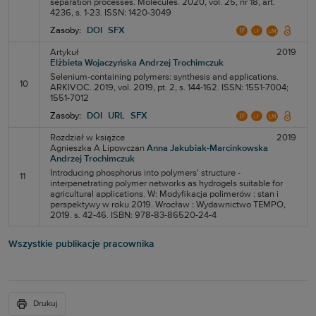
separation processes. Molecules. 2020, vol. 25, nr 18, art.
4236, s. 1-23. ISSN: 1420-3049
Zasoby:
DOI
SFX
Artykuł
2019
Elżbieta Wojaczyńska
Andrzej Trochimczuk
Selenium-containing polymers: synthesis and applications.
10
ARKIVOC. 2019, vol. 2019, pt. 2, s. 144-162. ISSN: 1551-7004;
1551-7012
Zasoby:
DOI
URL
SFX
Rozdział w książce
2019
Agnieszka A Lipowczan
Anna Jakubiak-Marcinkowska
Andrzej Trochimczuk
Introducing phosphorus into polymers' structure -
11
interpenetrating polymer networks as hydrogels suitable for
agricultural applications. W: Modyfikacja polimerów : stan i
perspektywy w roku 2019. Wrocław : Wydawnictwo TEMPO,
2019. s. 42-46. ISBN: 978-83-86520-24-4
Wszystkie publikacje pracownika
Drukuj