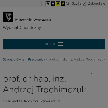
A
A
A
A
Szukaj
Zaloguj się
Wydział Chem
Wydział Chemiczny
Menu
Strona główna
Pracownicy
prof. dr hab. inż. Andrzej Trochimczuk
prof. dr hab. inż.
Andrzej Trochimczuk
Email: andrzej.trochimczuk@pwr.edu.pl