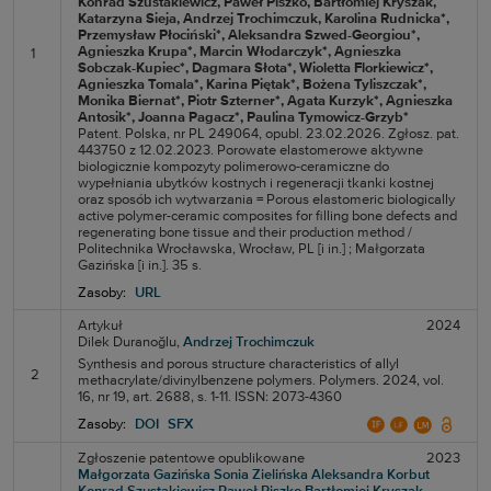
Konrad Szustakiewicz
, Paweł Piszko
, Bartłomiej Kryszak
,
Katarzyna Sieja
, Andrzej Trochimczuk
, Karolina Rudnicka*
,
Przemysław Płociński*
, Aleksandra Szwed-Georgiou*
,
Agnieszka Krupa*
, Marcin Włodarczyk*
, Agnieszka
1
Sobczak-Kupiec*
, Dagmara Słota*
, Wioletta Florkiewicz*
,
Agnieszka Tomala*
, Karina Piętak*
, Bożena Tyliszczak*
,
Monika Biernat*
, Piotr Szterner*
, Agata Kurzyk*
, Agnieszka
Antosik*
, Joanna Pagacz*
, Paulina Tymowicz-Grzyb*
Patent. Polska, nr PL 249064, opubl. 23.02.2026. Zgłosz. pat.
443750 z 12.02.2023. Porowate elastomerowe aktywne
biologicznie kompozyty polimerowo-ceramiczne do
wypełniania ubytków kostnych i regeneracji tkanki kostnej
oraz sposób ich wytwarzania = Porous elastomeric biologically
active polymer-ceramic composites for filling bone defects and
regenerating bone tissue and their production method /
Politechnika Wrocławska, Wrocław, PL [i in.] ; Małgorzata
Gazińska [i in.]. 35 s.
Zasoby:
URL
Artykuł
2024
Dilek Duranoğlu,
Andrzej Trochimczuk
Synthesis and porous structure characteristics of allyl
2
methacrylate/divinylbenzene polymers. Polymers. 2024, vol.
16, nr 19, art. 2688, s. 1-11. ISSN: 2073-4360
Zasoby:
DOI
SFX
Zgłoszenie patentowe opublikowane
2023
Małgorzata Gazińska
Sonia Zielińska
Aleksandra Korbut