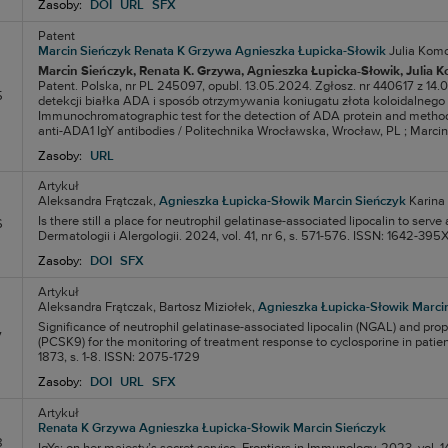
Zasoby:
DOI
URL
SFX
Patent
Marcin Sieńczyk
Renata K Grzywa
Agnieszka Łupicka-Słowik
Julia Kom
Marcin Sieńczyk
, Renata K. Grzywa
, Agnieszka Łupicka-Słowik
, Julia
Patent. Polska, nr PL 245097, opubl. 13.05.2024. Zgłosz. nr 440617 z 1
5
detekcji białka ADA i sposób otrzymywania koniugatu złota koloidalnego 
Immunochromatographic test for the detection of ADA protein and method o
anti-ADA1 IgY antibodies / Politechnika Wrocławska, Wrocław, PL ; Marcin Si
Zasoby:
URL
Artykuł
Aleksandra Frątczak,
Agnieszka Łupicka-Słowik
Marcin Sieńczyk
Karina
Is there still a place for neutrophil gelatinase-associated lipocalin to serv
6
Dermatologii i Alergologii. 2024, vol. 41, nr 6, s. 571-576. ISSN: 1642-3
Zasoby:
DOI
SFX
Artykuł
Aleksandra Frątczak,
Bartosz Miziołek,
Agnieszka Łupicka-Słowik
Marci
Significance of neutrophil gelatinase-associated lipocalin (NGAL) and prop
7
(PCSK9) for the monitoring of treatment response to cyclosporine in patients 
1873, s. 1-8. ISSN: 2075-1729
Zasoby:
DOI
URL
SFX
Artykuł
Renata K Grzywa
Agnieszka Łupicka-Słowik
Marcin Sieńczyk
8