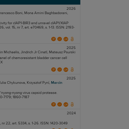
2026
rancesco Boni,
Mona Amini Baghbadorani,
vity for cIAP1-BIR3 and unravel cIAP1/XIAP
vol. 15, nr 7, art. e70469, s. 1-13. ISSN: 2193-
2025
in Michaelis,
Jindrich Jr Cinatl,
Mateusz Psurski
 panel of chemoresistant bladder cancer cell
2X
2025
ulia Chykunova,
Krzysztof Pyrć,
Marcin
 O'nyong‐nyong virus capsid protease.
60-7179; 1860-7187
2024
, nr 22, art. 5334, s. 1-26. ISSN: 1420-3049