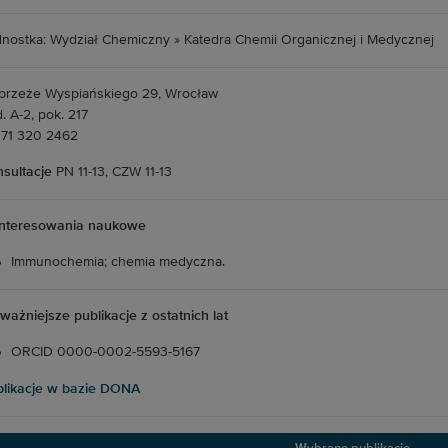
nostka: Wydział Chemiczny » Katedra Chemii Organicznej i Medycznej
rzeże Wyspiańskiego 29, Wrocław
. A-2, pok. 217
. 71 320 2462
sultacje
PN 11-13, CZW 11-13
interesowania naukowe
Immunochemia; chemia medyczna.
ważniejsze publikacje z ostatnich lat
ORCID 0000-0002-5593-5167
likacje w bazie DONA