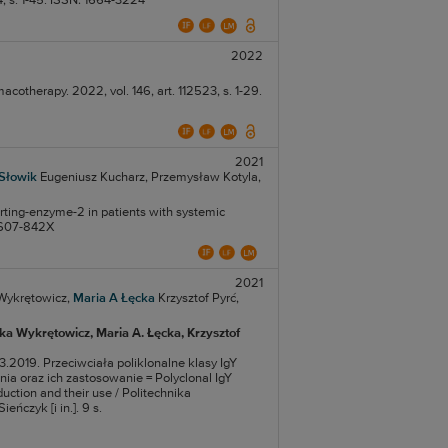
4, s. 1-45. ISSN: 1664-3224
2022
cotherapy. 2022, vol. 146, art. 112523, s. 1-29.
2021
Słowik
Eugeniusz Kucharz,
Przemysław Kotyla,
rting-enzyme-2 in patients with systemic
 1607-842X
2021
Wykrętowicz,
Maria A Łęcka
Krzysztof Pyrć,
ika Wykrętowicz
, Maria A. Łęcka
, Krzysztof
3.2019. Przeciwciała poliklonalne klasy IgY
a oraz ich zastosowanie = Polyclonal IgY
uction and their use / Politechnika
ńczyk [i in.]. 9 s.