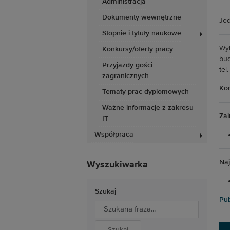
Administracja
Dokumenty wewnętrzne
Jed
Stopnie i tytuły naukowe
Wyb
Konkursy/oferty pracy
bud
Przyjazdy gości
tel
zagranicznych
Kon
Tematy prac dyplomowych
Ważne informacje z zakresu
Za
IT
Współpraca
Naj
Wyszukiwarka
Szukaj
Pub