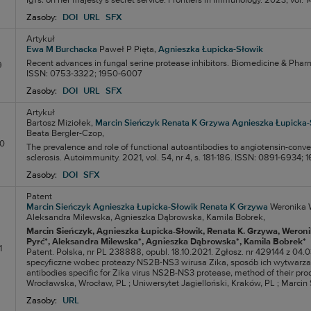
IgYs: on her majesty’s secret service. Frontiers in Immunology. 2023, vol. 1
Zasoby:
DOI
URL
SFX
Artykuł
Ewa M Burchacka
Paweł P Pięta,
Agnieszka Łupicka-Słowik
Recent advances in fungal serine protease inhibitors. Biomedicine & Pharma
9
ISSN: 0753-3322; 1950-6007
Zasoby:
DOI
URL
SFX
Artykuł
Bartosz Miziołek,
Marcin Sieńczyk
Renata K Grzywa
Agnieszka Łupicka-
Beata Bergler-Czop,
10
The prevalence and role of functional autoantibodies to angiotensin-conve
sclerosis. Autoimmunity. 2021, vol. 54, nr 4, s. 181-186. ISSN: 0891-6934;
Zasoby:
DOI
SFX
Patent
Marcin Sieńczyk
Agnieszka Łupicka-Słowik
Renata K Grzywa
Weronika 
Aleksandra Milewska,
Agnieszka Dąbrowska,
Kamila Bobrek,
Marcin Sieńczyk
, Agnieszka Łupicka-Słowik
, Renata K. Grzywa
, Weron
Pyrć*
, Aleksandra Milewska*
, Agnieszka Dąbrowska*
, Kamila Bobrek*
1
Patent. Polska, nr PL 238888, opubl. 18.10.2021. Zgłosz. nr 429144 z 04.0
specyficzne wobec proteazy NS2B-NS3 wirusa Zika, sposób ich wytwarzani
antibodies specific for Zika virus NS2B-NS3 protease, method of their prod
Wrocławska, Wrocław, PL ; Uniwersytet Jagielloński, Kraków, PL ; Marcin Sie
Zasoby:
URL