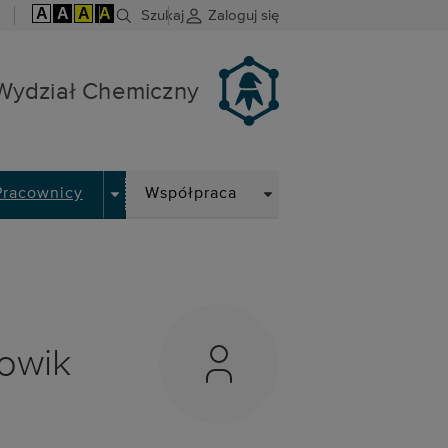
A
A
A
A
Szukaj
Zaloguj się
Wydział Chemiczny
DOWN
DROPDOWN
DROPDOWN
Pracownicy
Współpraca
łowik