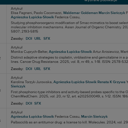
Wybrane publikacje
Artykuł
Elisa Fagnani,
Paolo Cocomazzi,
Waldemar Goldeman
Marcin Sieńczyk
F
Agnieszka Łupicka-Słowik
Federica Cossu,
Studying phosphoroorganic modification of Smac-mimetics to boost selecti
molecular inhibition mechanisms. Asian Journal of Organic Chemistry. 2026, 
5807; 2193-5815
Zasoby:
DOI
URL
SFX
Artykuł
Monika Cuprych-Belter,
Agnieszka Łupicka-Słowik
Artur Anisiewicz,
Mart
Distinct adaptive strategies to cisplatin, vinblastine and gemcitabine in a
2
lines. Cancer Drug Resistance. 2025, vol. 8, nr 49, s. 1-18. ISSN: 2578-53
Zasoby:
DOI
URL
SFX
Artykuł
Karolina Torzyk-Jurowska,
Agnieszka Łupicka-Słowik
Renata K Grzywa
Y
Sieńczyk
3
First phosphonic‐type inhibitors and activity‐based probes specific to the
ChemMedChem. 2025, vol. 20, nr 12, art. e202500049, s. 1-12. ISSN: 18
Zasoby:
DOI
SFX
Artykuł
Agnieszka Łupicka-Słowik
Federica Cossu,
Marcin Sieńczyk
4
Palbociclib as an antitumor drug: a license to kill. Molecules. 2024, vol. 29