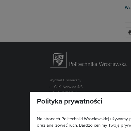
Wsz
Wydział Chemiczny
ul. C. K. Norwida 4/6
50-373 Wrocław
Polityka prywatności
Kontakt »
Mapa serwisu »
Deklaracja dostępności »
Na stronach Politechniki Wrocławskiej używamy p
oraz analizować ruch. Bardzo cenimy Twoją pryw