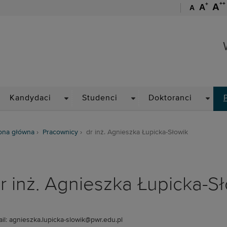
++
+
A
A
A
Wydział Chemiczny
ROPDOWN
DROPDOWN
DROPDOWN
DROP
Kandydaci
Studenci
Doktoranci
ona główna
Pracownicy
dr inż. Agnieszka Łupicka-Słowik
r inż. Agnieszka Łupicka-S
il: agnieszka.lupicka-slowik@pwr.edu.pl