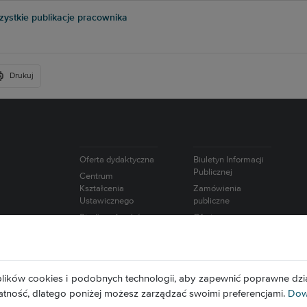
ystkie publikacje pracownika
Drukuj
Oferta dydaktyczna
Biuletyn Informacji
Publicznej
Centrum
Kształcenia
Zamówienia
Ustawicznego
publiczne
Studium Języków
Oferty pracy
Obcych
Intranet
Studium Nauk
Wybory
Humanistycznych i
Europejska Karta
Społecznych
lików cookies i podobnych technologii, aby zapewnić poprawne dzia
Naukowca
Studium
atność, dlatego poniżej możesz zarządzać swoimi preferencjami.
Dowi
Wychowania