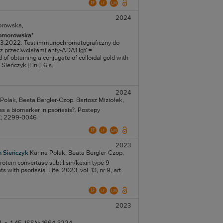
2024
orowska,
 Komorowska*
4.03.2022. Test immunochromatograficzny do
z przeciwciałami anty-ADA1 IgY =
f obtaining a conjugate of colloidal gold with
eńczyk [i in.]. 6 s.
2024
 Polak,
Beata Bergler-Czop,
Bartosz Miziołek,
e as a biomarker in psoriasis?. Postepy
95X; 2299-0046
2023
n Sieńczyk
Karina Polak,
Beata Bergler-Czop,
rotein convertase subtilisin/kexin type 9
with psoriasis. Life. 2023, vol. 13, nr 9, art.
2023