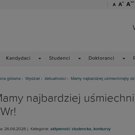
++
+
A
A
A
Wydział Chemiczny
ROPDOWN
DROPDOWN
DROPDOWN
DROP
Kandydaci
Studenci
Doktoranci
ona główna
Wydział
Aktualności
Mamy najbardziej uśmiechnięty dz
amy najbardziej uśmiechni
Wr!
a: 26.06.2026
Kategorie:
aktywność studencka
,
konkursy