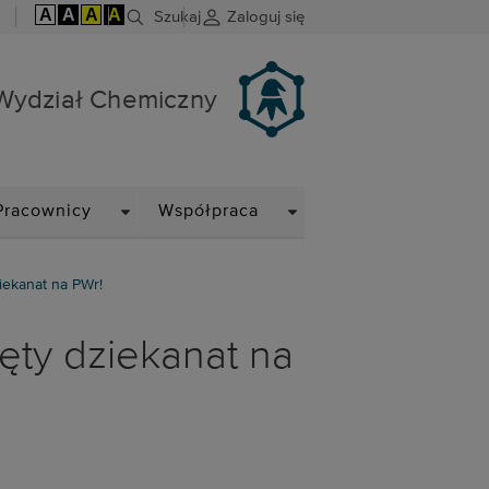
A
A
A
A
Szukaj
Zaloguj się
Wydział Chemiczny
DOWN
DROPDOWN
DROPDOWN
Pracownicy
Współpraca
iekanat na PWr!
ęty dziekanat na