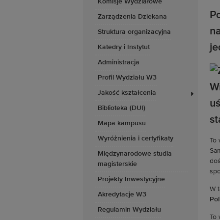
Komisje Wydziałowe
Po
Zarządzenia Dziekana
n
Struktura organizacyjna
je
Katedry i Instytut
Administracja
Profil Wydziału W3
Jakość kształcenia
Biblioteka (DUI)
Mapa kampusu
Wyróżnienia i certyfikaty
To 
Sam
Międzynarodowe studia
doś
magisterskie
spo
Projekty Inwestycyjne
W t
Akredytacje W3
Pol
Regulamin Wydziału
To 