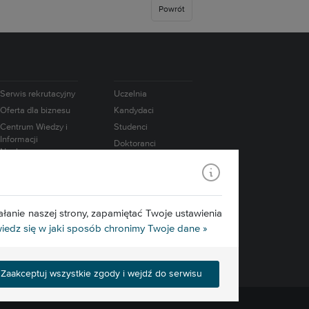
Powrót
Serwis rekrutacyjny
Uczelnia
Oferta dla biznesu
Kandydaci
Centrum Wiedzy i
Studenci
Informacji
Doktoranci
Naukowo-
Absolwenci
Technicznej
Pracownicy
Współpraca
międzynarodowa
Badania
Konsorcjum IATI
Media
łanie naszej strony, zapamiętać Twoje ustawienia
Edukacja.CL
edz się w jaki sposób chronimy Twoje dane »
e-Learning
Zaakceptuj wszystkie zgody i wejdź do serwisu