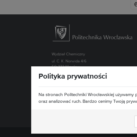
Wydział Chemiczny
ul. C. K. Norwida 4/6
50-373 Wrocław
Polityka prywatności
Kontakt »
Mapa serwisu »
Deklaracja dostępności »
Na stronach Politechniki Wrocławskiej używamy p
oraz analizować ruch. Bardzo cenimy Twoją pryw
Znajdź nas: