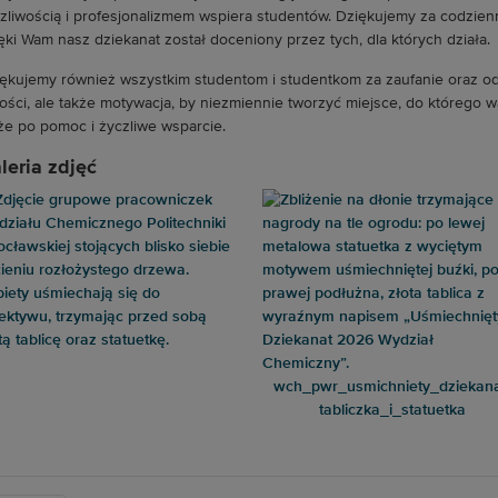
zliwością i profesjonalizmem wspiera studentów. Dziękujemy za codzienną
ęki Wam nasz dziekanat został doceniony przez tych, dla których działa.
ękujemy również wszystkim studentom i studentkom za zaufanie oraz odd
ości, ale także motywacja, by niezmiennie tworzyć miejsce, do którego wa
że po pomoc i życzliwe wsparcie.
leria zdjęć
wch_pwr_usmichniety_dziekana
tabliczka_i_statuetka