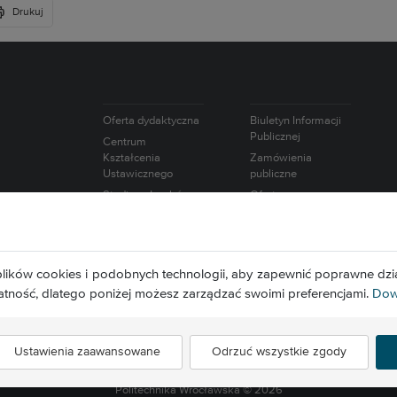
Drukuj
Oferta dydaktyczna
Biuletyn Informacji
Publicznej
Centrum
Kształcenia
Zamówienia
Ustawicznego
publiczne
Studium Języków
Oferty pracy
Obcych
Intranet
Studium Nauk
Wybory
Humanistycznych i
Europejska Karta
Społecznych
lików cookies i podobnych technologii, aby zapewnić poprawne dzia
Naukowca
Studium
atność, dlatego poniżej możesz zarządzać swoimi preferencjami.
Dowi
Wychowania
Fizycznego i Sportu
Ustawienia zaawansowane
Odrzuć wszystkie zgody
Politechnika Wrocławska ©
2026