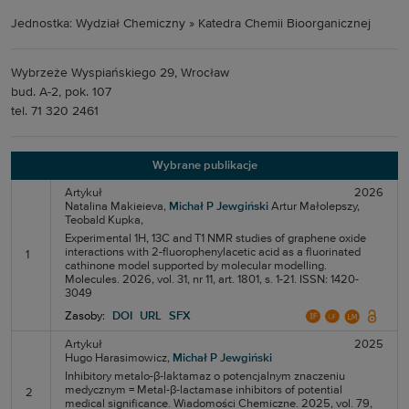
Jednostka: Wydział Chemiczny » Katedra Chemii Bioorganicznej
Wybrzeże Wyspiańskiego 29, Wrocław
bud. A-2, pok. 107
tel. 71 320 2461
Wybrane publikacje
Artykuł
2026
Natalina Makieieva,
Michał P Jewgiński
Artur Małolepszy,
Teobald Kupka,
Experimental 1H, 13C and T1 NMR studies of graphene oxide
interactions with 2-fluorophenylacetic acid as a fluorinated
1
cathinone model supported by molecular modelling.
Molecules. 2026, vol. 31, nr 11, art. 1801, s. 1-21. ISSN: 1420-
3049
Zasoby:
DOI
URL
SFX
Artykuł
2025
Hugo Harasimowicz,
Michał P Jewgiński
Inhibitory metalo-β-laktamaz o potencjalnym znaczeniu
medycznym = Metal-β-lactamase inhibitors of potential
2
medical significance. Wiadomości Chemiczne. 2025, vol. 79,