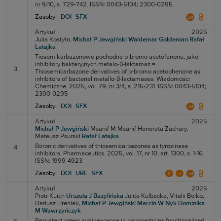
nr 9/10, s. 729-742. ISSN: 0043-5104; 2300-0295
Zasoby:
DOI
SFX
Artykuł
2025
Julia Kostyło,
Michał P Jewgiński
Waldemar Goldeman
Rafał
Latajka
Tiosemikarbazonowe pochodne p-bromo acetofenonu, jako
inhibitory bakteryjnych metalo-β-laktamaz =
3
Thiosemicarbazone derivatives of p-bromo acetophenone as
inhibitors of bacterial metallo-β-lactamases. Wiadomości
Chemiczne. 2025, vol. 79, nr 3/4, s. 215-231. ISSN: 0043-5104;
2300-0295
Zasoby:
DOI
SFX
Artykuł
2025
Michał P Jewgiński
Msanif M Msanif
Honorata Zachary,
Mateusz Psurski
Rafał Latajka
Boronic derivatives of thiosemicarbazones as tyrosinase
4
inhibitors. Pharmaceutics. 2025, vol. 17, nr 10, art. 1300, s. 1-16.
ISSN: 1999-4923
Zasoby:
DOI
URL
SFX
Artykuł
2025
Piotr Kuich
Urszula J Bazylińska
Julita Kulbacka,
Vitalii Boiko,
Dariusz Hreniak,
Michał P Jewgiński
Marcin W Nyk
Dominika
M Wawrzyńczyk
Persistent green luminescence in nanoparticles functionalized