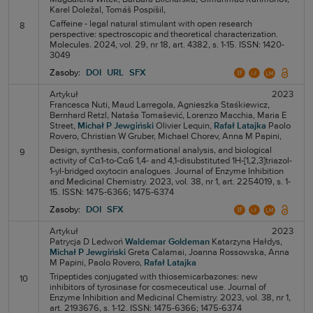
Karel Doležal,
Tomáš Pospíšil,
Caffeine - legal natural stimulant with open research
8
perspective: spectroscopic and theoretical characterization.
Molecules. 2024, vol. 29, nr 18, art. 4382, s. 1-15. ISSN: 1420-
3049
Zasoby:
DOI
URL
SFX
Artykuł
2023
Francesca Nuti,
Maud Larregola,
Agnieszka Staśkiewicz,
Bernhard Retzl,
Nataša Tomašević,
Lorenzo Macchia,
Maria E
Street,
Michał P Jewgiński
Olivier Lequin,
Rafał Latajka
Paolo
Rovero,
Christian W Gruber,
Michael Chorev,
Anna M Papini,
Design, synthesis, conformational analysis, and biological
9
activity of Cα1-to-Cα6 1,4- and 4,1-disubstituted 1H-[1,2,3]triazol-
1-yl-bridged oxytocin analogues. Journal of Enzyme Inhibition
and Medicinal Chemistry. 2023, vol. 38, nr 1, art. 2254019, s. 1-
15. ISSN: 1475-6366; 1475-6374
Zasoby:
DOI
SFX
Artykuł
2023
Patrycja D Ledwoń
Waldemar Goldeman
Katarzyna Hałdys,
Michał P Jewgiński
Greta Calamai,
Joanna Rossowska,
Anna
M Papini,
Paolo Rovero,
Rafał Latajka
Tripeptides conjugated with thiosemicarbazones: new
10
inhibitors of tyrosinase for cosmeceutical use. Journal of
Enzyme Inhibition and Medicinal Chemistry. 2023, vol. 38, nr 1,
art. 2193676, s. 1-12. ISSN: 1475-6366; 1475-6374