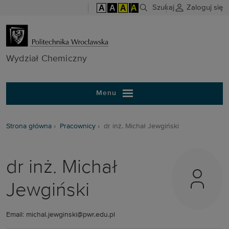
A
A
A
A
Szukaj
Zaloguj się
Wydział Chem
Wydział Chemiczny
Menu
Strona główna
Pracownicy
dr inż. Michał Jewgiński
dr inż. Michał
Jewgiński
Email: michal.jewginski@pwr.edu.pl