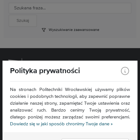
Wyszukiwanie zaawansowane
Polityka prywatności
Wydział Chemiczny
Na stronach Politechniki Wrocławskiej używamy plików
cookies i podobnych technologii, aby zapewnić poprawne
ul. C. K. Norwida 4/6
50-373 Wrocław
działanie naszej strony, zapamiętać Twoje ustawienia oraz
analizować ruch. Bardzo cenimy Twoją prywatność,
Kontakt »
dlatego poniżej możesz zarządzać swoimi preferencjami.
Mapa serwisu »
Dowiedz się w jaki sposób chronimy Twoje dane »
Deklaracja dostępności »