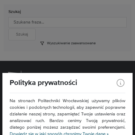
Szukaj
Wyszukiwanie zaawansowane
Polityka prywatności
Wydział Chemiczny
Na stronach Politechniki Wrocławskiej używamy plików
cookies i podobnych technologii, aby zapewnić poprawne
ul. C. K. Norwida 4/6
50-373 Wrocław
działanie naszej strony, zapamiętać Twoje ustawienia oraz
analizować ruch. Bardzo cenimy Twoją prywatność,
Kontakt »
dlatego poniżej możesz zarządzać swoimi preferencjami.
Mapa serwisu »
Dowiedz się w jaki sposób chronimy Twoje dane »