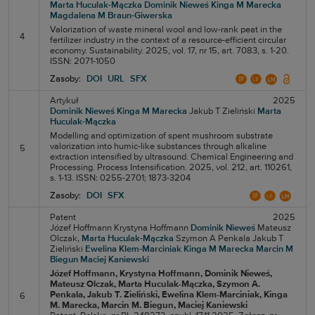
Marta Huculak-Mączka
Dominik Nieweś
Kinga M Marecka
Magdalena M Braun-Giwerska
Valorization of waste mineral wool and low-rank peat in the
4
fertilizer industry in the context of a resource-efficient circular
economy. Sustainability. 2025, vol. 17, nr 15, art. 7083, s. 1-20.
ISSN: 2071-1050
Zasoby:
DOI
URL
SFX
Artykuł
2025
Dominik Nieweś
Kinga M Marecka
Jakub T Zieliński
Marta
Huculak-Mączka
Modelling and optimization of spent mushroom substrate
valorization into humic-like substances through alkaline
5
extraction intensified by ultrasound. Chemical Engineering and
Processing. Process Intensification. 2025, vol. 212, art. 110261,
s. 1-13. ISSN: 0255-2701; 1873-3204
Zasoby:
DOI
SFX
Patent
2025
Józef Hoffmann
Krystyna Hoffmann
Dominik Nieweś
Mateusz
Olczak,
Marta Huculak-Mączka
Szymon A Penkala
Jakub T
Zieliński
Ewelina Klem-Marciniak
Kinga M Marecka
Marcin M
Biegun
Maciej Kaniewski
Józef Hoffmann
, Krystyna Hoffmann
, Dominik Nieweś
,
Mateusz Olczak
, Marta Huculak-Mączka
, Szymon A.
Penkala
, Jakub T. Zieliński
, Ewelina Klem-Marciniak
, Kinga
6
M. Marecka
, Marcin M. Biegun
, Maciej Kaniewski