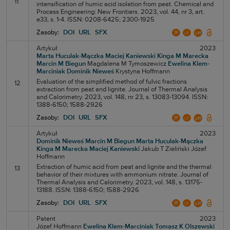
11
intensification of humic acid isolation from peat. Chemical and
Process Engineering: New Frontiers. 2023, vol. 44, nr 3, art.
e33, s. 1-4. ISSN: 0208-6425; 2300-1925
Zasoby:
DOI
URL
SFX
Artykuł
2023
Marta Huculak-Mączka
Maciej Kaniewski
Kinga M Marecka
Marcin M Biegun
Magdalena M Tymoszewicz
Ewelina Klem-
Marciniak
Dominik Nieweś
Krystyna Hoffmann
Evaluation of the simplified method of fulvic fractions
12
extraction from peat and lignite. Journal of Thermal Analysis
and Calorimetry. 2023, vol. 148, nr 23, s. 13083-13094. ISSN:
1388-6150; 1588-2926
Zasoby:
DOI
URL
SFX
Artykuł
2023
Dominik Nieweś
Marcin M Biegun
Marta Huculak-Mączka
Kinga M Marecka
Maciej Kaniewski
Jakub T Zieliński
Józef
Hoffmann
Extraction of humic acid from peat and lignite and the thermal
13
behavior of their mixtures with ammonium nitrate. Journal of
Thermal Analysis and Calorimetry. 2023, vol. 148, s. 13175-
13188. ISSN: 1388-6150; 1588-2926
Zasoby:
DOI
URL
SFX
Patent
2023
Józef Hoffmann
Ewelina Klem-Marciniak
Tomasz K Olszewski