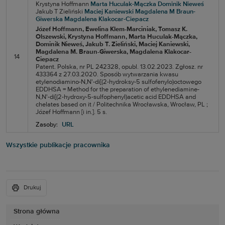
Krystyna Hoffmann
Marta Huculak-Mączka
Dominik Nieweś
Jakub T Zieliński
Maciej Kaniewski
Magdalena M Braun-
Giwerska
Magdalena Klakocar-Ciepacz
Józef Hoffmann
, Ewelina Klem-Marciniak
, Tomasz K.
Olszewski
, Krystyna Hoffmann
, Marta Huculak-Mączka
,
Dominik Nieweś
, Jakub T. Zieliński
, Maciej Kaniewski
,
Magdalena M. Braun-Giwerska
, Magdalena Klakocar-
14
Ciepacz
Patent. Polska, nr PL 242328, opubl. 13.02.2023. Zgłosz. nr
433364 z 27.03.2020. Sposób wytwarzania kwasu
etylenodiamino-N,N'-di[(2-hydroksy-5 sulfofenylo)octowego
EDDHSA = Method for the preparation of ethylenediamine-
N,N'-di[(2-hydroxy-5-sulfophenyl)acetic acid EDDHSA and
chelates based on it / Politechnika Wrocławska, Wrocław, PL ;
Józef Hoffmann [i in.]. 5 s.
Zasoby:
URL
Wszystkie publikacje pracownika
Drukuj
Strona główna