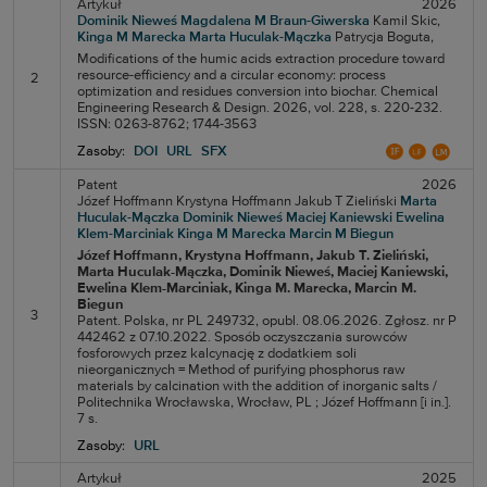
Artykuł
2026
Dominik Nieweś
Magdalena M Braun-Giwerska
Kamil Skic,
Kinga M Marecka
Marta Huculak-Mączka
Patrycja Boguta,
Modifications of the humic acids extraction procedure toward
resource-efficiency and a circular economy: process
2
optimization and residues conversion into biochar. Chemical
Engineering Research & Design. 2026, vol. 228, s. 220-232.
ISSN: 0263-8762; 1744-3563
Zasoby:
DOI
URL
SFX
Patent
2026
Józef Hoffmann
Krystyna Hoffmann
Jakub T Zieliński
Marta
Huculak-Mączka
Dominik Nieweś
Maciej Kaniewski
Ewelina
Klem-Marciniak
Kinga M Marecka
Marcin M Biegun
Józef Hoffmann
, Krystyna Hoffmann
, Jakub T. Zieliński
,
Marta Huculak-Mączka
, Dominik Nieweś
, Maciej Kaniewski
,
Ewelina Klem-Marciniak
, Kinga M. Marecka
, Marcin M.
Biegun
3
Patent. Polska, nr PL 249732, opubl. 08.06.2026. Zgłosz. nr P
442462 z 07.10.2022. Sposób oczyszczania surowców
fosforowych przez kalcynację z dodatkiem soli
nieorganicznych = Method of purifying phosphorus raw
materials by calcination with the addition of inorganic salts /
Politechnika Wrocławska, Wrocław, PL ; Józef Hoffmann [i in.].
7 s.
Zasoby:
URL
Artykuł
2025