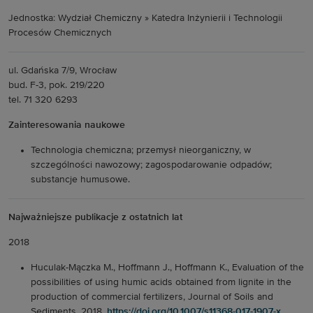
Jednostka: Wydział Chemiczny » Katedra Inżynierii i Technologii
Procesów Chemicznych
ul. Gdańska 7/9, Wrocław
bud. F-3, pok. 219/220
tel. 71 320 6293
Zainteresowania naukowe
Technologia chemiczna; przemysł nieorganiczny, w
szczególności nawozowy; zagospodarowanie odpadów;
substancje humusowe.
Najważniejsze publikacje z ostatnich lat
2018
Huculak-Mączka M., Hoffmann J., Hoffmann K., Evaluation of the
possibilities of using humic acids obtained from lignite in the
production of commercial fertilizers, Journal of Soils and
Sediments. 2018,
https://doi.org/10.1007/s11368-017-1907-x