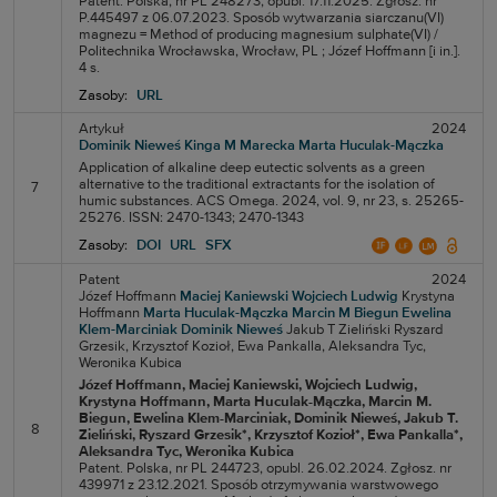
Patent. Polska, nr PL 248273, opubl. 17.11.2025. Zgłosz. nr
P.445497 z 06.07.2023. Sposób wytwarzania siarczanu(VI)
magnezu = Method of producing magnesium sulphate(VI) /
Politechnika Wrocławska, Wrocław, PL ; Józef Hoffmann [i in.].
4 s.
Zasoby:
URL
Artykuł
2024
Dominik Nieweś
Kinga M Marecka
Marta Huculak-Mączka
Application of alkaline deep eutectic solvents as a green
alternative to the traditional extractants for the isolation of
7
humic substances. ACS Omega. 2024, vol. 9, nr 23, s. 25265-
25276. ISSN: 2470-1343; 2470-1343
Zasoby:
DOI
URL
SFX
Patent
2024
Józef Hoffmann
Maciej Kaniewski
Wojciech Ludwig
Krystyna
Hoffmann
Marta Huculak-Mączka
Marcin M Biegun
Ewelina
Klem-Marciniak
Dominik Nieweś
Jakub T Zieliński
Ryszard
Grzesik,
Krzysztof Kozioł,
Ewa Pankalla,
Aleksandra Tyc,
Weronika Kubica
Józef Hoffmann
, Maciej Kaniewski
, Wojciech Ludwig
,
Krystyna Hoffmann
, Marta Huculak-Mączka
, Marcin M.
Biegun
, Ewelina Klem-Marciniak
, Dominik Nieweś
, Jakub T.
8
Zieliński
, Ryszard Grzesik*
, Krzysztof Kozioł*
, Ewa Pankalla*
,
Aleksandra Tyc
, Weronika Kubica
Patent. Polska, nr PL 244723, opubl. 26.02.2024. Zgłosz. nr
439971 z 23.12.2021. Sposób otrzymywania warstwowego