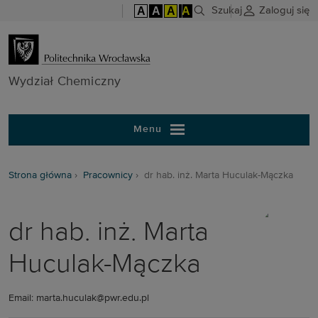
A
A
A
A
Szukaj
Zaloguj się
Wydział Chem
Wydział Chemiczny
Menu
Strona główna
Pracownicy
dr hab. inż. Marta Huculak-Mączka
dr hab. inż. Marta
Huculak-Mączka
Email: marta.huculak@pwr.edu.pl