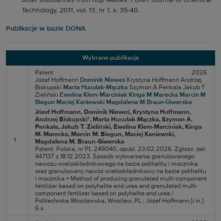
bitter substances from hop wastes. Polish Journal of Chemical
Technology. 2011, vol. 13, nr 1, s. 35-40.
Publikacje w bazie DONA
Wybrane publikacje
Patent
2026
Józef Hoffmann
Dominik Nieweś
Krystyna Hoffmann
Andrzej
Biskupski
Marta Huculak-Mączka
Szymon A Penkala
Jakub T
Zieliński
Ewelina Klem-Marciniak
Kinga M Marecka
Marcin M
Biegun
Maciej Kaniewski
Magdalena M Braun-Giwerska
Józef Hoffmann
, Dominik Nieweś
, Krystyna Hoffmann
,
Andrzej Biskupski*
, Marta Huculak-Mączka
, Szymon A.
Penkala
, Jakub T. Zieliński
, Ewelina Klem-Marciniak
, Kinga
M. Marecka
, Marcin M. Biegun
, Maciej Kaniewski
,
1
Magdalena M. Braun-Giwerska
Patent. Polska, nr PL 249040, opubl. 23.02.2026. Zgłosz. pat.
447137 z 18.12.2023. Sposób wytwarzania granulowanego
nawozu wieloskładnikowego na bazie polihalitu i mocznika
oraz granulowany nawóz wieloskładnikowy na bazie polihalitu
i mocznika = Method of producing granulated multi-component
fertilizer based on polyhalite and urea and granulated multi-
component fertilizer based on polyhalite and urea /
Politechnika Wrocławska, Wrocław, PL ; Józef Hoffmann [i in.].
6 s.