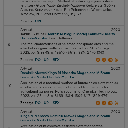
nawozu saletrzanego = Method of obtaining layered nitrate
fertilizer / Grupa Azoty Zakłady Azotowe Kędzierzyn Spółka
Akcyjna, Kędzierzyn-Koźle, PL ; Politechnika Wrocławska,
Wrocław, PL ; Józef Hoffmann[i in.]. 6 s.
Zasoby:
URL
Artykuł
2023
Jakub T Zieliński
Marcin M Biegun
Maciej Kaniewski
Marta
Huculak-Mączka
Józef Hoffmann
Thermal characteristics of selected phosphate ores and the
9
effect of inorganic salts on their calcination. ACS Omega.
2023, vol. 8, nr 48, s. 45510-45518. ISSN: 2470-1343
Zasoby:
DOI
URL
SFX
Artykuł
2023
Dominik Nieweś
Kinga M Marecka
Magdalena M Braun-
Giwerska
Marta Huculak-Mączka
Application of a modified method of humic acids extraction as
10
an efficient process in the production of formulations for
agricultural purposes. Polish Journal of Chemical Technology.
2023, vol. 25, nr 3, s. 31-39. ISSN: 1509-8117; 1899-4741
Zasoby:
DOI
URL
SFX
Artykuł
2023
Kinga M Marecka
Dominik Nieweś
Magdalena M Braun-
Giwerska
Marta Huculak-Mączka
Application of microwave-assisted extraction for the