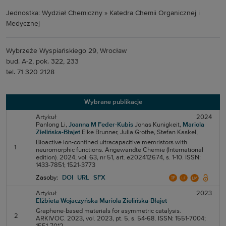
Jednostka: Wydział Chemiczny » Katedra Chemii Organicznej i
Medycznej
Wybrzeże Wyspiańskiego 29, Wrocław
bud. A-2, pok. 322, 233
tel. 71 320 2128
Wybrane publikacje
Artykuł
2024
Panlong Li,
Joanna M Feder-Kubis
Jonas Kunigkeit,
Mariola
Zielińska-Błajet
Eike Brunner,
Julia Grothe,
Stefan Kaskel,
Bioactive ion-confined ultracapacitive memristors with
1
neuromorphic functions. Angewandte Chemie (International
edition). 2024, vol. 63, nr 51, art. e202412674, s. 1-10. ISSN:
1433-7851; 1521-3773
Zasoby:
DOI
URL
SFX
Artykuł
2023
Elżbieta Wojaczyńska
Mariola Zielińska-Błajet
Graphene-based materials for asymmetric catalysis.
2
ARKIVOC. 2023, vol. 2023, pt. 5, s. 54-68. ISSN: 1551-7004;