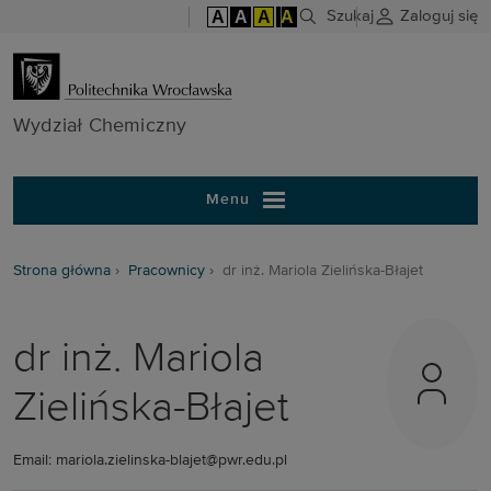
A
A
A
A
Szukaj
Zaloguj się
Wydział Chem
Wydział Chemiczny
Menu
Strona główna
Pracownicy
dr inż. Mariola Zielińska-Błajet
dr inż. Mariola
Zielińska-Błajet
Email: mariola.zielinska-blajet@pwr.edu.pl