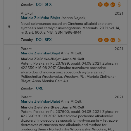
Zasoby:
DOI
SFX
Artykuł
2021
Mariola Zielińska-Błajet
Joanna Najdek,
Novel selenoureas based on Cinchona alkaloid skeleton:
6
synthesis and catalytic investigations. Materials. 2021, vol. 14,
nr 3, art. 600, s. 1-13. ISSN: 1996-1944
Zasoby:
DOI
SFX
Patent
2021
Mariola Zielińska-Błajet
Anna M Celt,
Mariola Zielińska-Błajet
, Anna M. Celt
Patent. Polska, nr PL 237599, opubl. 04.05.2021. Zgłosz. nr
422559 z 16.08.2017. Chiralne triazolowe pochodne
7
alkaloidów chinowca oraz sposób ich wytwarzania /
Politechnika Wrocławska, Wrocław, PL ; Mariola Zielińska-
Błajet, Anna Monika Celt. 4 s.
Zasoby:
URL
Patent
2021
Mariola Zielińska-Błajet
Anna M Celt,
Mariola Zielińska-Błajet
, Anna M. Celt
Patent. Polska, nr PL 237600, opubl. 04.05.2021. Zgłosz. nr
422560 z 16.08.2017. Tetrazolowe pochodne alkaloidów
8
drzewa chinowego oraz sposób ich wytwarzania = Tetrazole
derivatives of cinchona tree alkaloids and method for
producing them / Politechnika Wrocławska, Wrocław, PL ;