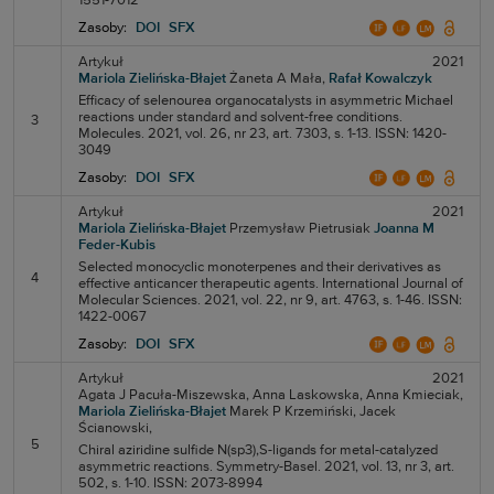
1551-7012
Zasoby:
DOI
SFX
Artykuł
2021
Mariola Zielińska-Błajet
Żaneta A Mała,
Rafał Kowalczyk
Efficacy of selenourea organocatalysts in asymmetric Michael
reactions under standard and solvent-free conditions.
3
Molecules. 2021, vol. 26, nr 23, art. 7303, s. 1-13. ISSN: 1420-
3049
Zasoby:
DOI
SFX
Artykuł
2021
Mariola Zielińska-Błajet
Przemysław Pietrusiak
Joanna M
Feder-Kubis
Selected monocyclic monoterpenes and their derivatives as
4
effective anticancer therapeutic agents. International Journal of
Molecular Sciences. 2021, vol. 22, nr 9, art. 4763, s. 1-46. ISSN:
1422-0067
Zasoby:
DOI
SFX
Artykuł
2021
Agata J Pacuła-Miszewska,
Anna Laskowska,
Anna Kmieciak,
Mariola Zielińska-Błajet
Marek P Krzemiński,
Jacek
Ścianowski,
5
Chiral aziridine sulfide N(sp3),S-ligands for metal-catalyzed
asymmetric reactions. Symmetry-Basel. 2021, vol. 13, nr 3, art.
502, s. 1-10. ISSN: 2073-8994