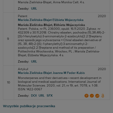
Mariola Zielińska-Błajet, Anna Monika Celt. 4 s.
Zasoby:
URL
Patent
2020
Mariola Zielińska-Błajet
Elżbieta Wojaczyńska
Mariola Zielińska-Błajet
, Elżbieta Wojaczyńska
Patent. Polska, nr PL 236000, opubl. 16.11.2020. Zgłosz. nr
432309 z 30.11.2018. Chiralny ebselen, pochodna (1S,3R,4R)-2-
[(S)-1-fenyloetylo]-3-aminometylo-2-azabicyklo[2.2.1]heptanu
9
oraz sposób jego wytwarzania = Chiral ebselen derivative of
(1S, 3R, 4R)-2-[(S) -1-phenylethyl]-3-aminomethyl-2-
azabicyclo[2.2.1]heptane and method of its preparation /
Politechnika Wrocławska, Wrocław, PL ; Mariola Zielińska-
Błajet, Elżbieta Wojaczyńska. 4 s.
Zasoby:
URL
Artykuł
2020
Mariola Zielińska-Błajet
Joanna M Feder-Kubis
Monoterpenes and their derivatives—recent development in
biological and medical applications. International Journal of
10
Molecular Sciences. 2020, vol. 21, nr 19, art. 7078, s. 1-38.
ISSN: 1422-0067
Zasoby:
DOI
URL
SFX
Wszystkie publikacje pracownika