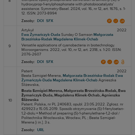
8
hydroxyprop-1-enylphosphonate with photobiocatalysts’
assistance. Symmetry-Basel. 2024, vol. 16, nr 12, art. 1676, s. 1-
12. ISSN: 2073-8994
Zasoby:
DOI
SFX
Artykuł
2022
Ewa Żymańczyk-Duda
Sunday O Samson
Małgorzata
Brzezińska-Rodak
Magdalena Klimek-Ochab
Versatile applications of cyanobacteria in biotechnology.
9
Microorganisms. 2022, vol. 10, nr 12, art. 2318, s. 1-20. ISSN:
2076-2607
Zasoby:
DOI
SFX
Patent
2022
Beata Szmigiel-Merena,
Małgorzata Brzezińska-Rodak
Ewa
Żymańczyk-Duda
Magdalena Klimek-Ochab
Agnieszka
Śliżewska,
Beata Szmigiel-Merena
, Małgorzata Brzezińska-Rodak
, Ewa
Żymańczyk-Duda
, Magdalena Klimek-Ochab
, Agnieszka
Śliżewska
10
Patent. Polska, nr PL 240683, opubl. 23.05.2022. Zgłosz. nr
429923 z 15.05.2019. Sposób otrzymywania (S)-1-fenyloetan-
1,2-diolu = Method of preparing (S)-1-phenylethane-1,2-diol /
Politechnika Wrocławska, Wrocław, PL ; Beata Szmigiel-
Merena [i in.]. 3 s.
Zasoby:
URL