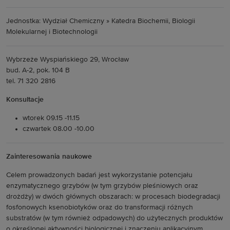
Jednostka: Wydział Chemiczny » Katedra Biochemii, Biologii
Molekularnej i Biotechnologii
Wybrzeże Wyspiańskiego 29, Wrocław
bud. A-2, pok. 104 B
tel. 71 320 2816
Konsultacje
wtorek 09.15 -11.15
czwartek 08.00 -10.00
Zainteresowania naukowe
Celem prowadzonych badań jest wykorzystanie potencjału
enzymatycznego grzybów (w tym grzybów pleśniowych oraz
drożdży) w dwóch głównych obszarach: w procesach biodegradacji
fosfonowych ksenobiotyków oraz do transformacji różnych
substratów (w tym również odpadowych) do użytecznych produktów
o określonej aktywności biologicznej i znaczeniu aplikacyjnym.