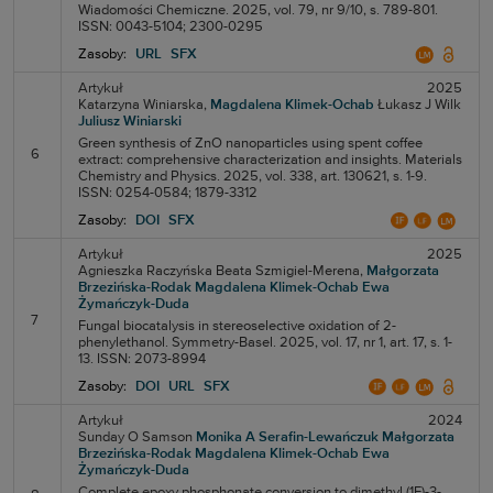
Wiadomości Chemiczne. 2025, vol. 79, nr 9/10, s. 789-801.
ISSN: 0043-5104; 2300-0295
Zasoby:
URL
SFX
Artykuł
2025
Katarzyna Winiarska,
Magdalena Klimek-Ochab
Łukasz J Wilk
Juliusz Winiarski
Green synthesis of ZnO nanoparticles using spent coffee
6
extract: comprehensive characterization and insights. Materials
Chemistry and Physics. 2025, vol. 338, art. 130621, s. 1-9.
ISSN: 0254-0584; 1879-3312
Zasoby:
DOI
SFX
Artykuł
2025
Agnieszka Raczyńska
Beata Szmigiel-Merena,
Małgorzata
Brzezińska-Rodak
Magdalena Klimek-Ochab
Ewa
Żymańczyk-Duda
7
Fungal biocatalysis in stereoselective oxidation of 2-
phenylethanol. Symmetry-Basel. 2025, vol. 17, nr 1, art. 17, s. 1-
13. ISSN: 2073-8994
Zasoby:
DOI
URL
SFX
Artykuł
2024
Sunday O Samson
Monika A Serafin-Lewańczuk
Małgorzata
Brzezińska-Rodak
Magdalena Klimek-Ochab
Ewa
Żymańczyk-Duda
Complete epoxy phosphonate conversion to dimethyl (1E)-3-