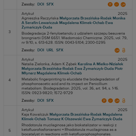
Zasoby:
DOI
SFX
Artykuł
2025
Agnieszka Raczyńska
Małgorzata Brzezińska-Rodak
Monika
A Serafin-Lewańczuk
Magdalena Klimek-Ochab
Ewa
Żymańczyk-Duda
3
Biodegradacja 2-fenyloetanolu z udziałem szczepu beauveria
brongniartii DSM 6651. Wiadomości Chemiczne. 2025, vol. 79,
nr 9/10, s. 613-628. ISSN: 0043-5104; 2300-0295
Zasoby:
DOI
URL
SFX
Artykuł
2025
Natalia Zielonka,
Adam K Ząbek
Karolina A Mielko-Niziałek
Małgorzata Brzezińska-Rodak
Ewa Żymańczyk-Duda
Piotr
Młynarz
Magdalena Klimek-Ochab
Metabolic fingerprinting to elucidate the biodegradation of
4
phosphonoacetic acid and its impact on Penicillium
metabolism. Biodegradation. 2025, vol. 36, art. 94, s. 1-16.
ISSN: 0923-9820; 1572-9729
Zasoby:
DOI
SFX
Artykuł
2025
Kaja Kowalczuk
Małgorzata Brzezińska-Rodak
Magdalena
Klimek-Ochab
Tomasz K Olszewski
Ewa Żymańczyk-Duda
Rhodotorula mucilaginosa jako biokatalizator w reakcji z
ketofluorofosfonianami = Rhodotorula mucilaginosa as a
5
biocatalyst in reactions with ketofluorophosphonates.