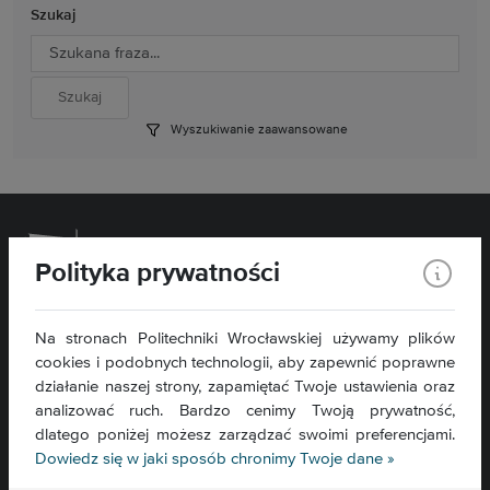
Szukaj
Wyszukiwanie zaawansowane
Polityka prywatności
Wydział Chemiczny
Na stronach Politechniki Wrocławskiej używamy plików
cookies i podobnych technologii, aby zapewnić poprawne
ul. C. K. Norwida 4/6
50-373 Wrocław
działanie naszej strony, zapamiętać Twoje ustawienia oraz
analizować ruch. Bardzo cenimy Twoją prywatność,
Kontakt »
dlatego poniżej możesz zarządzać swoimi preferencjami.
Mapa serwisu »
Dowiedz się w jaki sposób chronimy Twoje dane »
Deklaracja dostępności »