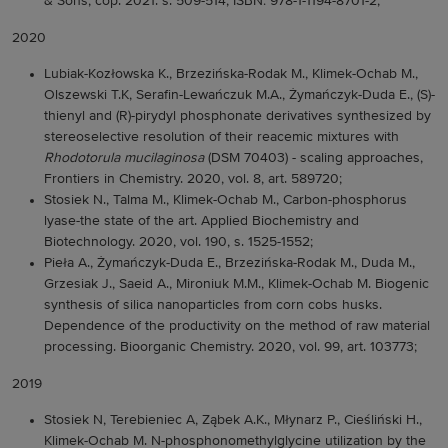
& Sons, cop. 2021. s. 509-514, ISBN: 978-1-1194-8701-2;
2020
Lubiak-Kozłowska K., Brzezińska-Rodak M., Klimek-Ochab M.,
Olszewski T.K, Serafin-Lewańczuk M.A., Żymańczyk-Duda E., (S)-
thienyl and (R)-pirydyl phosphonate derivatives synthesized by
stereoselective resolution of their reacemic mixtures with
Rhodotorula mucilaginosa
(DSM 70403) - scaling approaches,
Frontiers in Chemistry. 2020, vol. 8, art. 589720;
Stosiek N., Talma M., Klimek-Ochab M., Carbon-phosphorus
lyase-the state of the art. Applied Biochemistry and
Biotechnology. 2020, vol. 190, s. 1525-1552;
Pieła A., Żymańczyk-Duda E., Brzezińska-Rodak M., Duda M.,
Grzesiak J., Saeid A., Mironiuk M.M., Klimek-Ochab M. Biogenic
synthesis of silica nanoparticles from corn cobs husks.
Dependence of the productivity on the method of raw material
processing. Bioorganic Chemistry. 2020, vol. 99, art. 103773;
2019
Stosiek N, Terebieniec A, Ząbek A.K., Młynarz P., Cieśliński H.,
Klimek-Ochab M. N-phosphonomethylglycine utilization by the