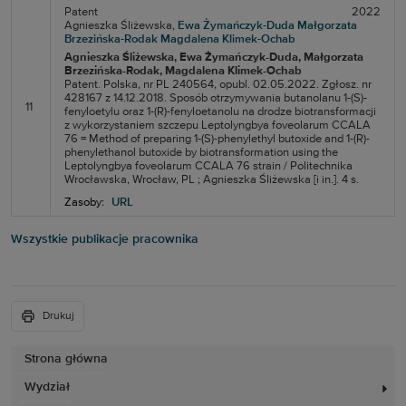
Patent
2022
Agnieszka Śliżewska,
Ewa Żymańczyk-Duda
Małgorzata
Brzezińska-Rodak
Magdalena Klimek-Ochab
Agnieszka Śliżewska
, Ewa Żymańczyk-Duda
, Małgorzata
Brzezińska-Rodak
, Magdalena Klimek-Ochab
Patent. Polska, nr PL 240564, opubl. 02.05.2022. Zgłosz. nr
428167 z 14.12.2018. Sposób otrzymywania butanolanu 1-(S)-
11
fenyloetylu oraz 1-(R)-fenyloetanolu na drodze biotransformacji
z wykorzystaniem szczepu Leptolyngbya foveolarum CCALA
76 = Method of preparing 1-(S)-phenylethyl butoxide and 1-(R)-
phenylethanol butoxide by biotransformation using the
Leptolyngbya foveolarum CCALA 76 strain / Politechnika
Wrocławska, Wrocław, PL ; Agnieszka Śliżewska [i in.]. 4 s.
Zasoby:
URL
Wszystkie publikacje pracownika
Drukuj
Strona główna
Wydział