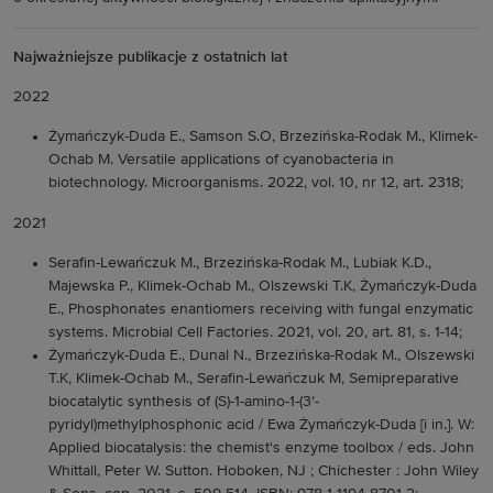
Najważniejsze publikacje z ostatnich lat
2022
Żymańczyk-Duda E., Samson S.O, Brzezińska-Rodak M., Klimek-
Ochab M. Versatile applications of cyanobacteria in
biotechnology. Microorganisms. 2022, vol. 10, nr 12, art. 2318;
2021
Serafin-Lewańczuk M., Brzezińska-Rodak M., Lubiak K.D.,
Majewska P., Klimek-Ochab M., Olszewski T.K, Żymańczyk-Duda
E., Phosphonates enantiomers receiving with fungal enzymatic
systems. Microbial Cell Factories. 2021, vol. 20, art. 81, s. 1-14;
Żymańczyk-Duda E., Dunal N., Brzezińska-Rodak M., Olszewski
T.K, Klimek-Ochab M., Serafin-Lewańczuk M, Semipreparative
biocatalytic synthesis of (S)-1-amino-1-(3′-
pyridyl)methylphosphonic acid / Ewa Żymańczyk-Duda [i in.]. W:
Applied biocatalysis: the chemist's enzyme toolbox / eds. John
Whittall, Peter W. Sutton. Hoboken, NJ ; Chichester : John Wiley