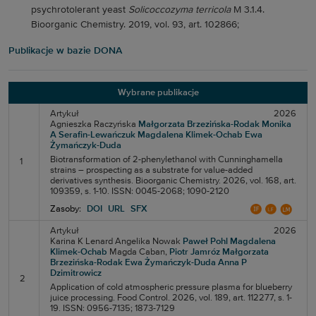
psychrotolerant yeast
Solicoccozyma terricola
M 3.1.4.
Bioorganic Chemistry. 2019, vol. 93, art. 102866;
Publikacje w bazie DONA
Wybrane publikacje
Artykuł
2026
Agnieszka Raczyńska
Małgorzata Brzezińska-Rodak
Monika
A Serafin-Lewańczuk
Magdalena Klimek-Ochab
Ewa
Żymańczyk-Duda
Biotransformation of 2-phenylethanol with Cunninghamella
1
strains – prospecting as a substrate for value-added
derivatives synthesis. Bioorganic Chemistry. 2026, vol. 168, art.
109359, s. 1-10. ISSN: 0045-2068; 1090-2120
Zasoby:
DOI
URL
SFX
Artykuł
2026
Karina K Lenard
Angelika Nowak
Paweł Pohl
Magdalena
Klimek-Ochab
Magda Caban,
Piotr Jamróz
Małgorzata
Brzezińska-Rodak
Ewa Żymańczyk-Duda
Anna P
Dzimitrowicz
2
Application of cold atmospheric pressure plasma for blueberry
juice processing. Food Control. 2026, vol. 189, art. 112277, s. 1-
19. ISSN: 0956-7135; 1873-7129