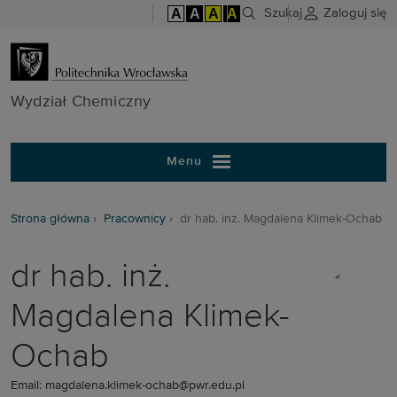
A
A
A
A
Szukaj
Zaloguj się
Wydział Chem
Wydział Chemiczny
Menu
Strona główna
Pracownicy
dr hab. inż. Magdalena Klimek-Ochab
dr hab. inż.
Magdalena Klimek-
Ochab
Email: magdalena.klimek-ochab@pwr.edu.pl