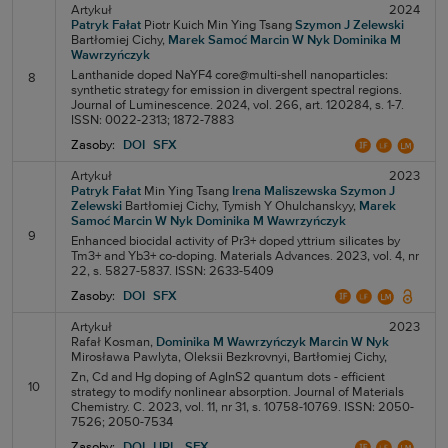
Artykuł
2024
Patryk Fałat
Piotr Kuich
Min Ying Tsang
Szymon J Zelewski
Bartłomiej Cichy,
Marek Samoć
Marcin W Nyk
Dominika M
Wawrzyńczyk
Lanthanide doped NaYF4 core@multi-shell nanoparticles:
8
synthetic strategy for emission in divergent spectral regions.
Journal of Luminescence. 2024, vol. 266, art. 120284, s. 1-7.
ISSN: 0022-2313; 1872-7883
Zasoby:
DOI
SFX
Artykuł
2023
Patryk Fałat
Min Ying Tsang
Irena Maliszewska
Szymon J
Zelewski
Bartłomiej Cichy,
Tymish Y Ohulchanskyy,
Marek
Samoć
Marcin W Nyk
Dominika M Wawrzyńczyk
9
Enhanced biocidal activity of Pr3+ doped yttrium silicates by
Tm3+ and Yb3+ co-doping. Materials Advances. 2023, vol. 4, nr
22, s. 5827-5837. ISSN: 2633-5409
Zasoby:
DOI
SFX
Artykuł
2023
Rafał Kosman,
Dominika M Wawrzyńczyk
Marcin W Nyk
Mirosława Pawlyta,
Oleksii Bezkrovnyi,
Bartłomiej Cichy,
Zn, Cd and Hg doping of AgInS2 quantum dots - efficient
10
strategy to modify nonlinear absorption. Journal of Materials
Chemistry. C. 2023, vol. 11, nr 31, s. 10758-10769. ISSN: 2050-
7526; 2050-7534
Zasoby:
DOI
URL
SFX