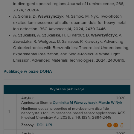
in divergent spectral regions,Journal of Luminescence, 266,
2024, 120284.
A. Siomra,
D. Wawrzyńczyk
, M. Samoć, M. Nyk, Two-photon
excited luminescence of sulfur quantum dots for heavy metal
ion detection, RSC Advances,14, 2024, 2439-2446.
A. Szukalski, A. Szukalska, H. El Karout,
D. Wawrzyńczyk
, A.
Zawadzka, R. Wielgosz, B. Sahraoui, P. Krawczyk, Advancing
Optoelectronics with Benzonitriles: Theoretical Understanding,
Experimental Realization, and Single-Molecule White Light
Emission, Advanced Materials Technologies, 2024, 2400816.
Publikacje w bazie DONA
Wybrane publikacje
Artykuł
2026
Agnieszka Siomra
Dominika M Wawrzyńczyk
Marcin W Nyk
Nonlinear optical properties of molybdenum disulfide
1
nanocrystals for luminescence-based sensor applications. ACS
Physical Chemistry Au. 2026, s. 1-9. ISSN: 2694-2445
Zasoby:
DOI
URL