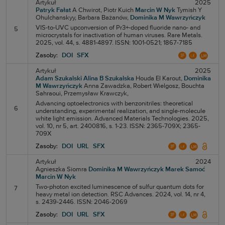
Artykuł
2025
Patryk Fałat
A Chwirot,
Piotr Kuich
Marcin W Nyk
Tymish Y
Ohulchanskyy,
Barbara Bażanów,
Dominika M Wawrzyńczyk
VIS-to-UVC upconversion of Pr3+-doped fluoride nano- and
5
microcrystals for inactivation of human viruses. Rare Metals.
2025, vol. 44, s. 4881-4897. ISSN: 1001-0521; 1867-7185
Zasoby:
DOI
SFX
Artykuł
2025
Adam Szukalski
Alina B Szukalska
Houda El Karout,
Dominika
M Wawrzyńczyk
Anna Zawadzka,
Robert Wielgosz,
Bouchta
Sahraoui,
Przemysław Krawczyk,
Advancing optoelectronics with benzonitriles: theoretical
6
understanding, experimental realization, and single-molecule
white light emission. Advanced Materials Technologies. 2025,
vol. 10, nr 5, art. 2400816, s. 1-23. ISSN: 2365-709X; 2365-
709X
Zasoby:
DOI
URL
SFX
Artykuł
2024
Agnieszka Siomra
Dominika M Wawrzyńczyk
Marek Samoć
Marcin W Nyk
Two-photon excited luminescence of sulfur quantum dots for
7
heavy metal ion detection. RSC Advances. 2024, vol. 14, nr 4,
s. 2439-2446. ISSN: 2046-2069
Zasoby:
DOI
URL
SFX