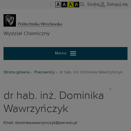
A
A
A
A
Szukaj
Zaloguj się
Wydział Chem
Wydział Chemiczny
Menu
Strona główna
Pracownicy
dr hab. inż. Dominika Wawrzyńczyk
dr hab. inż. Dominika
Wawrzyńczyk
Email: dominika.wawrzynczyk@pwr.edu.pl