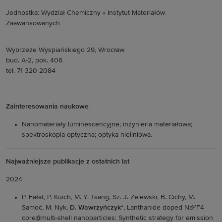
Jednostka: Wydział Chemiczny » Instytut Materiałów
Zaawansowanych
Wybrzeże Wyspiańskiego 29, Wrocław
bud. A-2, pok. 406
tel. 71 320 2084
Zainteresowania naukowe
Nanomateriały luminescencyjne; inżynieria materiałowa;
spektroskopia optyczna; optyka nieliniowa.
Najważniejsze publikacje z ostatnich lat
2024
P. Fałat, P. Kuich, M. Y. Tsang, Sz. J. Zelewski, B. Cichy, M.
Samoć, M. Nyk,
D. Wawrzyńczyk*
, Lanthanide doped NaYF4
core@multi-shell nanoparticles: Synthetic strategy for emission