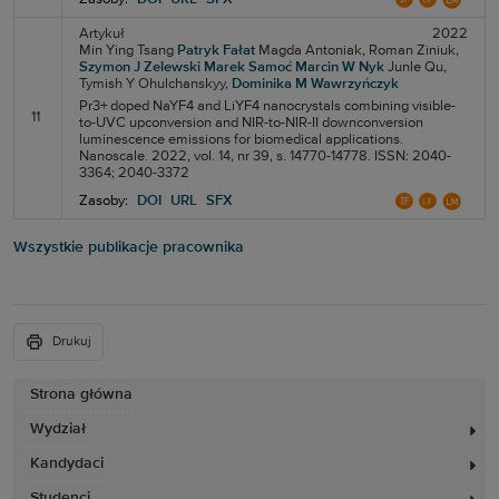
Artykuł
2022
Min Ying Tsang
Patryk Fałat
Magda Antoniak,
Roman Ziniuk,
Szymon J Zelewski
Marek Samoć
Marcin W Nyk
Junle Qu,
Tymish Y Ohulchanskyy,
Dominika M Wawrzyńczyk
Pr3+ doped NaYF4 and LiYF4 nanocrystals combining visible-
11
to-UVC upconversion and NIR-to-NIR-II downconversion
luminescence emissions for biomedical applications.
Nanoscale. 2022, vol. 14, nr 39, s. 14770-14778. ISSN: 2040-
3364; 2040-3372
Zasoby:
DOI
URL
SFX
Wszystkie publikacje pracownika
Drukuj
Strona główna
Wydział
Kandydaci
Studenci