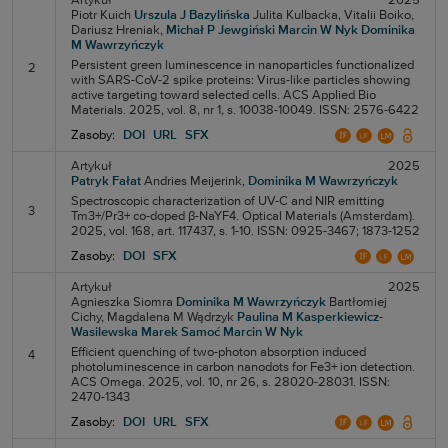
Artykuł
2025
Piotr Kuich
Urszula J Bazylińska
Julita Kulbacka,
Vitalii Boiko,
Dariusz Hreniak,
Michał P Jewgiński
Marcin W Nyk
Dominika
M Wawrzyńczyk
Persistent green luminescence in nanoparticles functionalized
2
with SARS-CoV-2 spike proteins: Virus-like particles showing
active targeting toward selected cells. ACS Applied Bio
Materials. 2025, vol. 8, nr 1, s. 10038-10049. ISSN: 2576-6422
Zasoby:
DOI
URL
SFX
Artykuł
2025
Patryk Fałat
Andries Meijerink,
Dominika M Wawrzyńczyk
Spectroscopic characterization of UV-C and NIR emitting
3
Tm3+/Pr3+ co-doped β-NaYF4. Optical Materials (Amsterdam).
2025, vol. 168, art. 117437, s. 1-10. ISSN: 0925-3467; 1873-1252
Zasoby:
DOI
SFX
Artykuł
2025
Agnieszka Siomra
Dominika M Wawrzyńczyk
Bartłomiej
Cichy,
Magdalena M Wądrzyk
Paulina M Kasperkiewicz-
Wasilewska
Marek Samoć
Marcin W Nyk
Efficient quenching of two-photon absorption induced
4
photoluminescence in carbon nanodots for Fe3+ ion detection.
ACS Omega. 2025, vol. 10, nr 26, s. 28020-28031. ISSN:
2470-1343
Zasoby:
DOI
URL
SFX