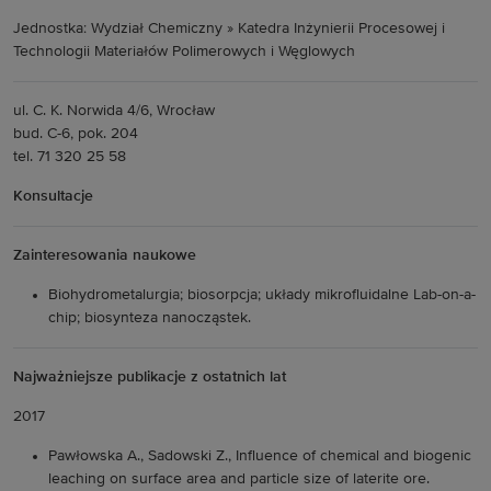
Jednostka: Wydział Chemiczny » Katedra Inżynierii Procesowej i
Technologii Materiałów Polimerowych i Węglowych
ul. C. K. Norwida 4/6, Wrocław
bud. C-6, pok. 204
tel. 71 320 25 58
Konsultacje
Zainteresowania naukowe
Biohydrometalurgia; biosorpcja; układy mikrofluidalne Lab-on-a-
chip; biosynteza nanocząstek.
Najważniejsze publikacje z ostatnich lat
2017
Pawłowska A., Sadowski Z., Influence of chemical and biogenic
leaching on surface area and particle size of laterite ore.