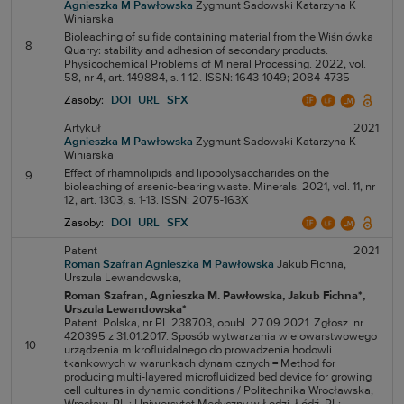
Agnieszka M Pawłowska
Zygmunt Sadowski
Katarzyna K
Winiarska
Bioleaching of sulfide containing material from the Wiśniówka
8
Quarry: stability and adhesion of secondary products.
Physicochemical Problems of Mineral Processing. 2022, vol.
58, nr 4, art. 149884, s. 1-12. ISSN: 1643-1049; 2084-4735
Zasoby:
DOI
URL
SFX
Artykuł
2021
Agnieszka M Pawłowska
Zygmunt Sadowski
Katarzyna K
Winiarska
Effect of rhamnolipids and lipopolysaccharides on the
9
bioleaching of arsenic-bearing waste. Minerals. 2021, vol. 11, nr
12, art. 1303, s. 1-13. ISSN: 2075-163X
Zasoby:
DOI
URL
SFX
Patent
2021
Roman Szafran
Agnieszka M Pawłowska
Jakub Fichna,
Urszula Lewandowska,
Roman Szafran
, Agnieszka M. Pawłowska
, Jakub Fichna*
,
Urszula Lewandowska*
Patent. Polska, nr PL 238703, opubl. 27.09.2021. Zgłosz. nr
420395 z 31.01.2017. Sposób wytwarzania wielowarstwowego
10
urządzenia mikrofluidalnego do prowadzenia hodowli
tkankowych w warunkach dynamicznych = Method for
producing multi-layered microfluidized bed device for growing
cell cultures in dynamic conditions / Politechnika Wrocławska,