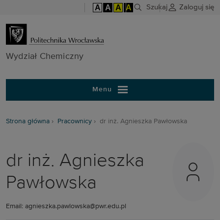
A
A
A
A
Szukaj
Zaloguj się
Wydział Chem
Wydział Chemiczny
Menu
Strona główna
Pracownicy
dr inż. Agnieszka Pawłowska
dr inż. Agnieszka
Pawłowska
Email: agnieszka.pawlowska@pwr.edu.pl