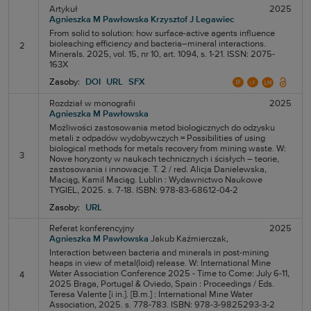
Artykuł
2025
Agnieszka M Pawłowska
Krzysztof J Legawiec
From solid to solution: how surface-active agents influence
bioleaching efficiency and bacteria–mineral interactions.
2
Minerals. 2025, vol. 15, nr 10, art. 1094, s. 1-21. ISSN: 2075-
163X
Zasoby:
DOI
URL
SFX
Rozdział w monografii
2025
Agnieszka M Pawłowska
Możliwości zastosowania metod biologicznych do odzysku
metali z odpadów wydobywczych = Possibilities of using
biological methods for metals recovery from mining waste. W:
3
Nowe horyzonty w naukach technicznych i ścisłych – teorie,
zastosowania i innowacje. T. 2 / red. Alicja Danielewska,
Maciąg, Kamil Maciąg. Lublin : Wydawnictwo Naukowe
TYGIEL, 2025. s. 7-18. ISBN: 978-83-68612-04-2
Zasoby:
URL
Referat konferencyjny
2025
Agnieszka M Pawłowska
Jakub Kaźmierczak,
Interaction between bacteria and minerals in post-mining
heaps in view of metal(loid) release. W: International Mine
Water Association Conference 2025 - Time to Come: July 6-11,
4
2025 Braga, Portugal & Oviedo, Spain : Proceedings / Eds.
Teresa Valente [i in.]. [B.m.] : International Mine Water
Association, 2025. s. 778-783. ISBN: 978-3-9825293-3-2