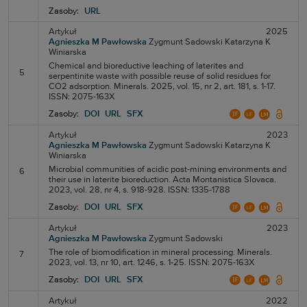
Zasoby:
URL
Artykuł
2025
Agnieszka M Pawłowska
Zygmunt Sadowski
Katarzyna K
Winiarska
Chemical and bioreductive leaching of laterites and
5
serpentinite waste with possible reuse of solid residues for
CO2 adsorption. Minerals. 2025, vol. 15, nr 2, art. 181, s. 1-17.
ISSN: 2075-163X
Zasoby:
DOI
URL
SFX
Artykuł
2023
Agnieszka M Pawłowska
Zygmunt Sadowski
Katarzyna K
Winiarska
Microbial communities of acidic post-mining environments and
6
their use in laterite bioreduction. Acta Montanistica Slovaca.
2023, vol. 28, nr 4, s. 918-928. ISSN: 1335-1788
Zasoby:
DOI
URL
SFX
Artykuł
2023
Agnieszka M Pawłowska
Zygmunt Sadowski
The role of biomodification in mineral processing. Minerals.
7
2023, vol. 13, nr 10, art. 1246, s. 1-25. ISSN: 2075-163X
Zasoby:
DOI
URL
SFX
Artykuł
2022