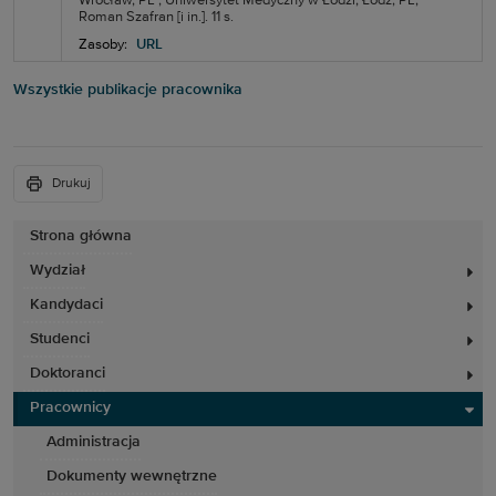
Wrocław, PL ; Uniwersytet Medyczny w Łodzi, Łódź, PL;
Roman Szafran [i in.]. 11 s.
Zasoby:
URL
Wszystkie publikacje pracownika
Drukuj
Strona główna
Wydział
Kandydaci
Studenci
Doktoranci
Pracownicy
Administracja
Dokumenty wewnętrzne