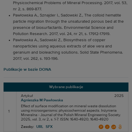
Physicochemical Problems of Mineral Processing. 2017, vol. 53,
nr 2, s. 869-877.
Pawłowska A., Sznajder I., Sadowski Z., The colloid hematite
particle migration through the unsaturated porous bed at the
presence of biosurfactants. Environmental Science and
Pollution Research. 2017, vol. 24, nr 21, s. 17912-17919.
Pawłowska A., Sadowski Z., Biosynthesis of copper
nanoparticles using aqueous extracts of aloe vera and
geranium and bioleaching solutions. Solid State Phenomena.
2017, vol. 262, s. 193-196.
Publikacje w bazie DONA
Wybrane publikacje
Artykuł
2025
Agnieszka M Pawłowska
Effect of surface modification on mineral waste dissolution
using microorganisms: physicochemical aspects. Inżynieria
1
Mineralna - Journal of the Polish Mineral Engineering Society.
2025, vol. 3, nr 2, s. 1-7. ISSN: 1640-4920; 1640-4920
Zasoby:
URL
SFX